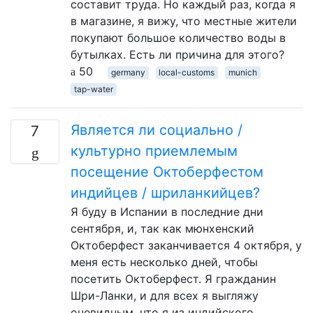
составит труда. Но каждый раз, когда я
в магазине, я вижу, что местные жители
покупают большое количество воды в
бутылках. Есть ли причина для этого?
50
germany
local-customs
munich
tap-water
Является ли социально /
7
культурно приемлемым
посещение Октоберфестом
индийцев / шриланкийцев?
Я буду в Испании в последние дни
сентября, и, так как мюнхенский
Октоберфест заканчивается 4 октября, у
меня есть несколько дней, чтобы
посетить Октоберфест. Я гражданин
Шри-Ланки, и для всех я выгляжу
очевидным, что я из индийского