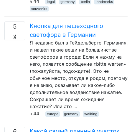
44
legal
germany
berlin
landmarks
souvenirs
Кнопка для пешеходного
5
светофора в Германии
Я недавно был в Гейдельберге, Германия,
и нашел такие вещи на большинстве
светофоров в городе: Если я нажму на
него, появится сообщение «bitte warten»
(пожалуйста, подождите). Это не
обычное место, откуда я родом, поэтому
я не знаю, оказывает ли какое-либо
дополнительное воздействие нажатие.
Сокращает ли время ожидания
нажатие? Или это …
44
europe
germany
walking
Какой самый длинный участок
6