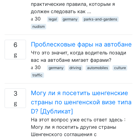
практические правила, которым я
должен следовать как …
30
legal
germany
parks-and-gardens
nudism
Проблесковые фары на автобане
6
Что это значит, когда водитель позади
вас на автобане мигает фарами?
30
germany
driving
automobiles
culture
traffic
Могу ли я посетить шенгенские
3
страны по шенгенской визе типа
D? [Дубликат]
На этот вопрос уже есть ответ здесь :
Могу ли я посетить другие страны
Шенгенского соглашения с