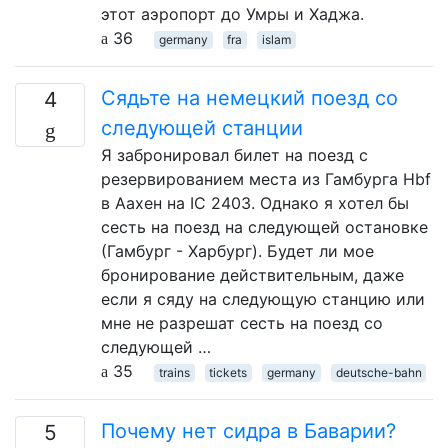
этот аэропорт до Умры и Хаджа.
36
germany
fra
islam
Сядьте на немецкий поезд со
4
следующей станции
Я забронировал билет на поезд с
резервированием места из Гамбурга Hbf
в Аахен на IC 2403. Однако я хотел бы
сесть на поезд на следующей остановке
(Гамбург - Харбург). Будет ли мое
бронирование действительным, даже
если я сяду на следующую станцию ​​или
мне не разрешат сесть на поезд со
следующей …
35
trains
tickets
germany
deutsche-bahn
Почему нет сидра в Баварии?
5