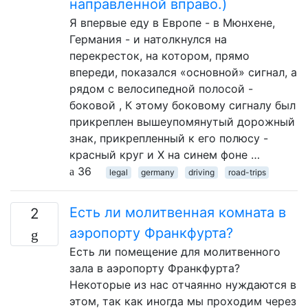
направленной вправо.)
Я впервые еду в Европе - в Мюнхене,
Германия - и натолкнулся на
перекресток, на котором, прямо
впереди, показался «основной» сигнал, а
рядом с велосипедной полосой -
боковой , К этому боковому сигналу был
прикреплен вышеупомянутый дорожный
знак, прикрепленный к его полюсу -
красный круг и X на синем фоне …
36
legal
germany
driving
road-trips
Есть ли молитвенная комната в
2
аэропорту Франкфурта?
Есть ли помещение для молитвенного
зала в аэропорту Франкфурта?
Некоторые из нас отчаянно нуждаются в
этом, так как иногда мы проходим через