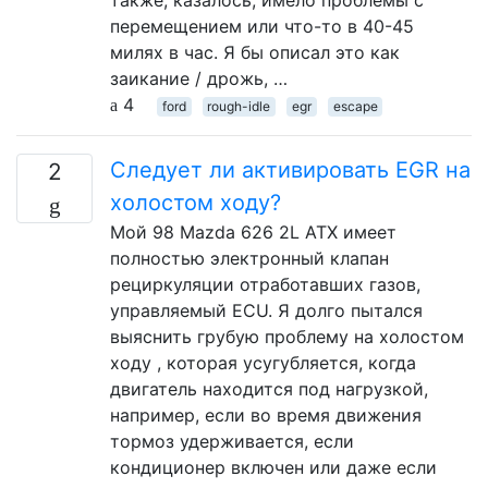
также, казалось, имело проблемы с
перемещением или что-то в 40-45
милях в час. Я бы описал это как
заикание / дрожь, …
4
ford
rough-idle
egr
escape
Следует ли активировать EGR на
2
холостом ходу?
Мой 98 Mazda 626 2L ATX имеет
полностью электронный клапан
рециркуляции отработавших газов,
управляемый ECU. Я долго пытался
выяснить грубую проблему на холостом
ходу , которая усугубляется, когда
двигатель находится под нагрузкой,
например, если во время движения
тормоз удерживается, если
кондиционер включен или даже если