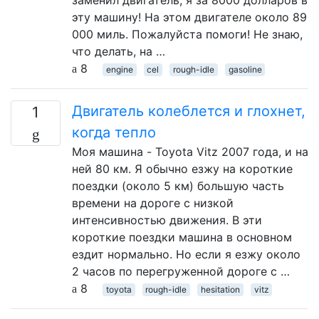
заменил двигатель, я за 8000 долларов в
эту машину! На этом двигателе около 89
000 миль. Пожалуйста помоги! Не знаю,
что делать, на …
8
engine
cel
rough-idle
gasoline
Двигатель колеблется и глохнет,
1
когда тепло
Моя машина - Toyota Vitz 2007 года, и на
ней 80 км. Я обычно езжу на короткие
поездки (около 5 км) большую часть
времени на дороге с низкой
интенсивностью движения. В эти
короткие поездки машина в основном
ездит нормально. Но если я езжу около
2 часов по перегруженной дороге с …
8
toyota
rough-idle
hesitation
vitz