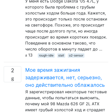
У меня есть Dodge Dakota '05 4.7L, у
которого была проблема с грубым
холостым ходом больше года. Кажется,
это происходит только после остановки
на светофоре. Похоже, это происходит
чаще после долгого пути, но иногда
происходит во время коротких поездок.
Поведение в основном таково, что
число оборотов в минуту падает до …
13
rough-idle
stall
o2-sensor
Мое время зажигания
2
задерживается, нет, серьезно,
оно действительно облажалось
Я зарегистрировал некоторые тестовые
данные, чтобы попытаться выяснить,
почему мой 98 Mazda 626 GF 2L ATX
имеет грубый холостой ход и страдает