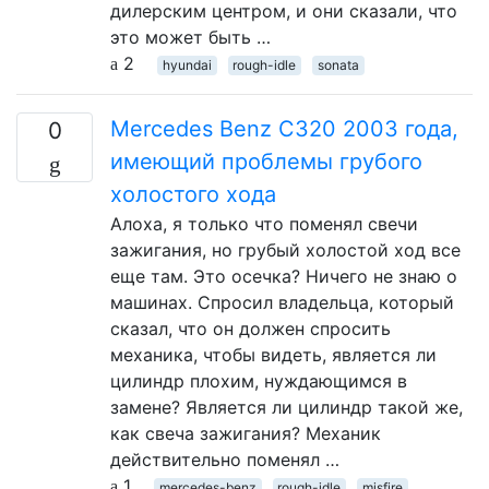
дилерским центром, и они сказали, что
это может быть …
2
hyundai
rough-idle
sonata
Mercedes Benz C320 2003 года,
0
имеющий проблемы грубого
холостого хода
Алоха, я только что поменял свечи
зажигания, но грубый холостой ход все
еще там. Это осечка? Ничего не знаю о
машинах. Спросил владельца, который
сказал, что он должен спросить
механика, чтобы видеть, является ли
цилиндр плохим, нуждающимся в
замене? Является ли цилиндр такой же,
как свеча зажигания? Механик
действительно поменял …
1
mercedes-benz
rough-idle
misfire