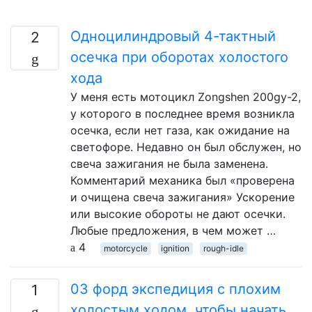
Одноцилиндровый 4-тактный
2
осечка при оборотах холостого
хода
У меня есть мотоцикл Zongshen 200gy-2,
у которого в последнее время возникла
осечка, если нет газа, как ожидание на
светофоре. Недавно он был обслужен, но
свеча зажигания не была заменена.
Комментарий механика был «проверена
и очищена свеча зажигания» Ускорение
или высокие обороты не дают осечки.
Любые предложения, в чем может …
4
motorcycle
ignition
rough-idle
03 форд экспедиция с плохим
1
холостым ходом, чтобы начать