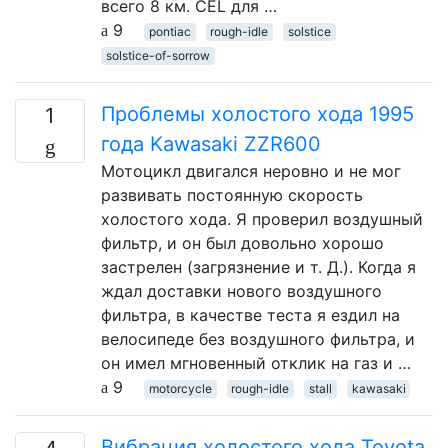
всего 8 км. CEL для …
9
pontiac
rough-idle
solstice
solstice-of-sorrow
Проблемы холостого хода 1995
1
года Kawasaki ZZR600
Мотоцикл двигался неровно и не мог
развивать постоянную скорость
холостого хода. Я проверил воздушный
фильтр, и он был довольно хорошо
застрелен (загрязнение и т. Д.). Когда я
ждал доставки нового воздушного
фильтра, в качестве теста я ездил на
велосипеде без воздушного фильтра, и
он имел мгновенный отклик на газ и …
9
motorcycle
rough-idle
stall
kawasaki
Вибрация холостого хода Toyota