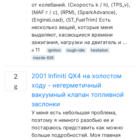
от колебаний. (Скорость k / h), (TPS_v),
(MAF г / с), (RPM), (SparkAdvance),
(EngineLoad), (ST_FuelTrim) Есть
несколько вещей, которые меня
выделяют, касающиеся времени
зажигания, нагрузки на двигатель и …
11
ignition
rough-idle
hesitation
mazda-626
2001 Infiniti QX4 на холостом
2
ходу - негерметичный
вакуумный клапан топливной
заслонки
У меня есть небольшая проблема,
поэтому я немного разобью ее и
постараюсь представить как можно
больше подробностей. Моя главная