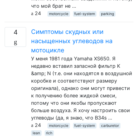
что мой брат не …
24
motorcycle
fuel-system
parking
Симптомы скудных или
4
насыщенных углеводов на
мотоцикле
У меня 1981 года Yamaha XS650. Я
недавно вставил запасной фильтр K
&amp; N (т.е. они находятся в воздушной
коробке и соответствуют размеру
оригинала), однако они могут привести
к получению более жидкой смеси,
потому что они якобы пропускают
больше воздуха. Я хочу настроить свои
углеводы (да, я знаю, что B34s …
24
motorcycle
fuel-system
carburetor
lean
rich