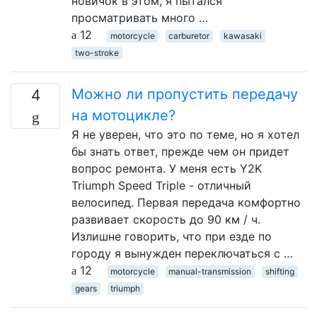
новичок в этом, я пытался
просматривать много …
12
motorcycle
carburetor
kawasaki
two-stroke
Можно ли пропустить передачу
4
на мотоцикле?
Я не уверен, что это по теме, но я хотел
бы знать ответ, прежде чем он придет
вопрос ремонта. У меня есть Y2K
Triumph Speed ​​Triple - отличный
велосипед. Первая передача комфортно
развивает скорость до 90 км / ч.
Излишне говорить, что при езде по
городу я вынужден переключаться с …
12
motorcycle
manual-transmission
shifting
gears
triumph