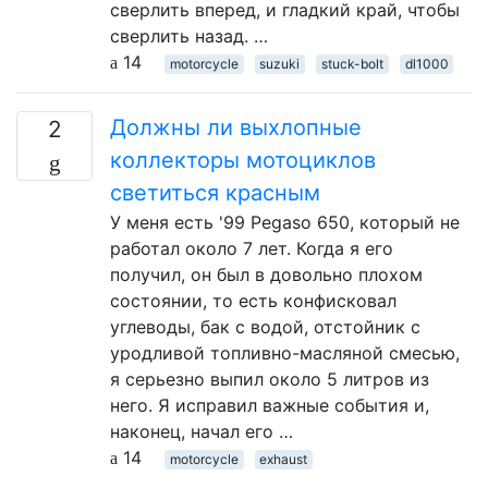
сверлить вперед, и гладкий край, чтобы
сверлить назад. …
14
motorcycle
suzuki
stuck-bolt
dl1000
Должны ли выхлопные
2
коллекторы мотоциклов
светиться красным
У меня есть '99 Pegaso 650, который не
работал около 7 лет. Когда я его
получил, он был в довольно плохом
состоянии, то есть конфисковал
углеводы, бак с водой, отстойник с
уродливой топливно-масляной смесью,
я серьезно выпил около 5 литров из
него. Я исправил важные события и,
наконец, начал его …
14
motorcycle
exhaust