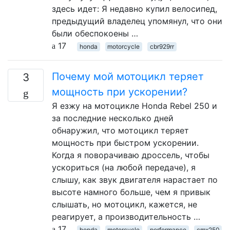
здесь идет: Я недавно купил велосипед,
предыдущий владелец упомянул, что они
были обеспокоены …
17
honda
motorcycle
cbr929rr
Почему мой мотоцикл теряет
3
мощность при ускорении?
Я езжу на мотоцикле Honda Rebel 250 и
за последние несколько дней
обнаружил, что мотоцикл теряет
мощность при быстром ускорении.
Когда я поворачиваю дроссель, чтобы
ускориться (на любой передаче), я
слышу, как звук двигателя нарастает по
высоте намного больше, чем я привык
слышать, но мотоцикл, кажется, не
реагирует, а производительность …
17
honda
motorcycle
performance
cmx250