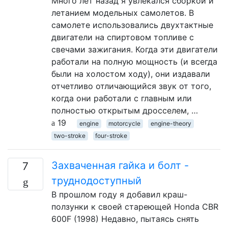
Много лет назад я увлекался сборкой и
летанием модельных самолетов. В
самолете использовались двухтактные
двигатели на спиртовом топливе с
свечами зажигания. Когда эти двигатели
работали на полную мощность (и всегда
были на холостом ходу), они издавали
отчетливо отличающийся звук от того,
когда они работали с главным или
полностью открытым дросселем, …
19
engine
motorcycle
engine-theory
two-stroke
four-stroke
Захваченная гайка и болт -
7
труднодоступный
В прошлом году я добавил краш-
ползунки к своей стареющей Honda CBR
600F (1998) Недавно, пытаясь снять