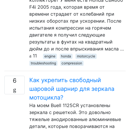
коллекторе? У меня есть Honda CBR600
F4i 2005 года, которая время от
времени страдает от колебаний при
низких оборотах при ускорении. После
испытания компрессии на горячем
двигателе я получил следующие
результаты в фунтах на квадратный
дюйм до и после впрыскивания масла …
11
engine
honda
motorcycle
troubleshooting
compression
Как укрепить свободный
6
шаровой шарнир для зеркала
мотоцикла?
На моем Buell 1125CR установлены
зеркала с решеткой. Это довольно
тяжелые анодированные алюминиевые
детали, которые поворачиваются на