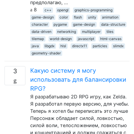
предполагаю, …
8
c++
opengl
graphics-programming
game-design
color
flash
unity
animation
character
pygame
game-design
data-structure
data-driven
networking
multiplayer
tiles
tilemap
world-design
javascript
html-canvas
java
libgdx
hlsl
directx11
particles
slimdx
geometry-shader
Какую систему я могу
3
использовать для балансировки
RPG?
Я разрабатываю 2D RPG игру, как Zelda.
Я разработал первую версию, для учебы.
Теперь я хотел бы переписать это лучше
Персонаж обладает силой, ловкостью,
силой воли, телосложением, ловкостью
и концентрацией и должен сражаться с