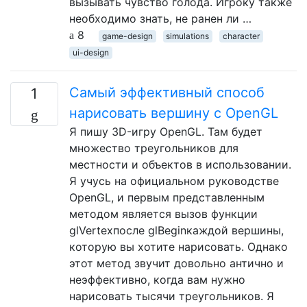
вызывать чувство голода. Игроку также
необходимо знать, не ранен ли …
8
game-design
simulations
character
ui-design
Самый эффективный способ
1
нарисовать вершину с OpenGL
Я пишу 3D-игру OpenGL. Там будет
множество треугольников для
местности и объектов в использовании.
Я учусь на официальном руководстве
OpenGL, и первым представленным
методом является вызов функции
glVertexпосле glBeginкаждой вершины,
которую вы хотите нарисовать. Однако
этот метод звучит довольно антично и
неэффективно, когда вам нужно
нарисовать тысячи треугольников. Я