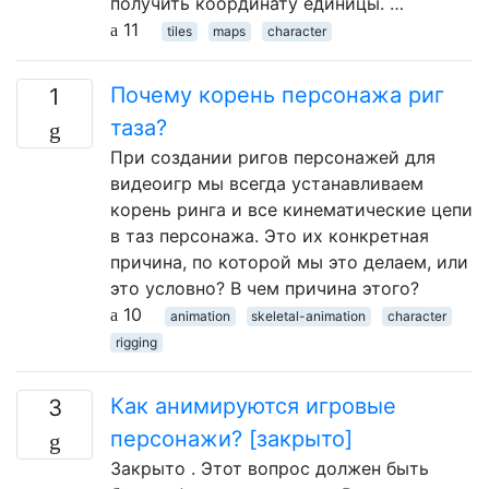
получить координату единицы. …
11
tiles
maps
character
Почему корень персонажа риг
1
таза?
При создании ригов персонажей для
видеоигр мы всегда устанавливаем
корень ринга и все кинематические цепи
в таз персонажа. Это их конкретная
причина, по которой мы это делаем, или
это условно? В чем причина этого?
10
animation
skeletal-animation
character
rigging
Как анимируются игровые
3
персонажи? [закрыто]
Закрыто . Этот вопрос должен быть