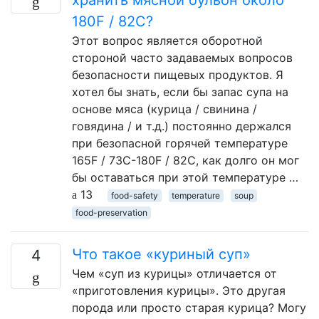
хранить мясной бульон около
180F / 82C?
Этот вопрос является оборотной
стороной часто задаваемых вопросов
безопасности пищевых продуктов. Я
хотел бы знать, если бы запас супа на
основе мяса (курица / свинина /
говядина / и т.д.) постоянно держался
при безопасной горячей температуре
165F / 73C-180F / 82C, как долго он мог
бы оставаться при этой температуре …
13
food-safety
temperature
soup
food-preservation
Что такое «куриный суп»
4
Чем «суп из курицы» отличается от
«приготовления курицы». Это другая
порода или просто старая курица? Могу