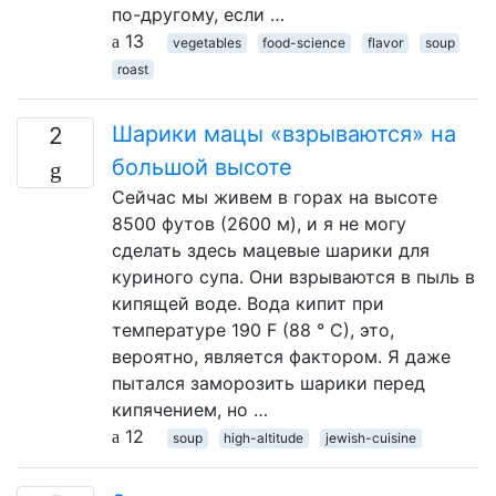
по-другому, если …
13
vegetables
food-science
flavor
soup
roast
Шарики мацы «взрываются» на
2
большой высоте
Сейчас мы живем в горах на высоте
8500 футов (2600 м), и я не могу
сделать здесь мацевые шарики для
куриного супа. Они взрываются в пыль в
кипящей воде. Вода кипит при
температуре 190 F (88 ° C), это,
вероятно, является фактором. Я даже
пытался заморозить шарики перед
кипячением, но …
12
soup
high-altitude
jewish-cuisine