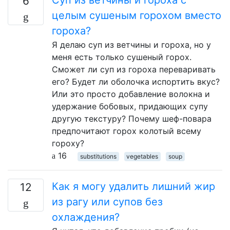
Суп из ветчины и гороха с
6
целым сушеным горохом вместо
гороха?
Я делаю суп из ветчины и гороха, но у
меня есть только сушеный горох.
Сможет ли суп из гороха переваривать
его? Будет ли оболочка испортить вкус?
Или это просто добавление волокна и
удержание бобовых, придающих супу
другую текстуру? Почему шеф-повара
предпочитают горох колотый всему
гороху?
16
substitutions
vegetables
soup
Как я могу удалить лишний жир
12
из рагу или супов без
охлаждения?