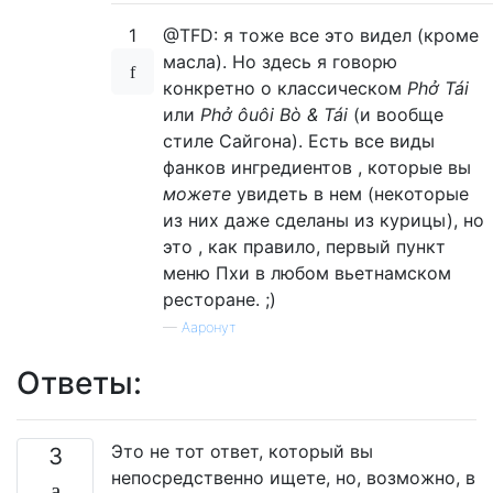
1
@TFD: я тоже все это видел (кроме
масла). Но здесь я говорю
конкретно о классическом
Phở Tái
или
Phở ôuôi Bò & Tái
(и вообще
стиле Сайгона). Есть все виды
фанков ингредиентов , которые вы
можете
увидеть в нем (некоторые
из них даже сделаны из курицы), но
это , как правило, первый пункт
меню Пхи в любом вьетнамском
ресторане. ;)
—
Ааронут
Ответы:
Это не тот ответ, который вы
3
непосредственно ищете, но, возможно, в