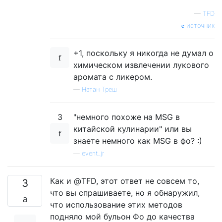
—
TFD
источник
+1, поскольку я никогда не думал о
химическом извлечении лукового
аромата с ликером.
—
Натан Треш
3
"немного похоже на MSG в
китайской кулинарии" или вы
знаете немного как MSG в фо? :)
—
event_jr
Как и @TFD, этот ответ не совсем то,
3
что вы спрашиваете, но я обнаружил,
что использование этих методов
подняло мой бульон Фо до качества