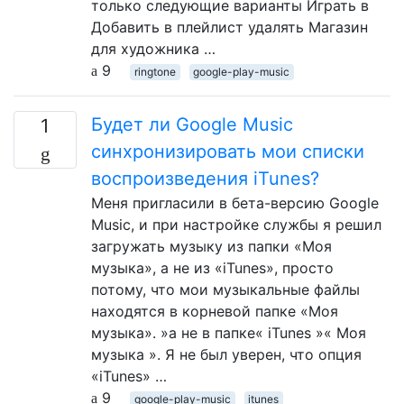
только следующие варианты Играть в
Добавить в плейлист удалять Магазин
для художника …
9
ringtone
google-play-music
Будет ли Google Music
1
синхронизировать мои списки
воспроизведения iTunes?
Меня пригласили в бета-версию Google
Music, и при настройке службы я решил
загружать музыку из папки «Моя
музыка», а не из «iTunes», просто
потому, что мои музыкальные файлы
находятся в корневой папке «Моя
музыка». »а не в папке« iTunes »« Моя
музыка ». Я не был уверен, что опция
«iTunes» …
9
google-play-music
itunes