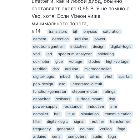
Emitter и, как и любой диод, обычно
составляет около 0,65 В. Я не помню о
Vec, хотя. Если Vbeон ниже
минимального порога, …
14
transistors
bjt
physics
saturation
camera
detection
arduino
power
electromagnetism
inductive
design
digital-logic
vhdl
led
spectrum-analyzer
soldering
dc-motor
glue
voltage
diodes
high-voltage
rectifier
dsp
arduino
microcontroller
digital-logic
mbed
fpga
xilinx
vhdl
spartan
pcb-design
esd
integrated-circuit
function-generator
stepper-motor
ratings
capacitor
resistors
surface-mount
dsp
power-supply
resistance
inductive
arm
compiler
keil
linux
simulation
communication
filter
digital-logic
signal
rectifier
transformer
frequency
generator
counter
verilog
fpga
arduino
serial
computers
audio
fpga