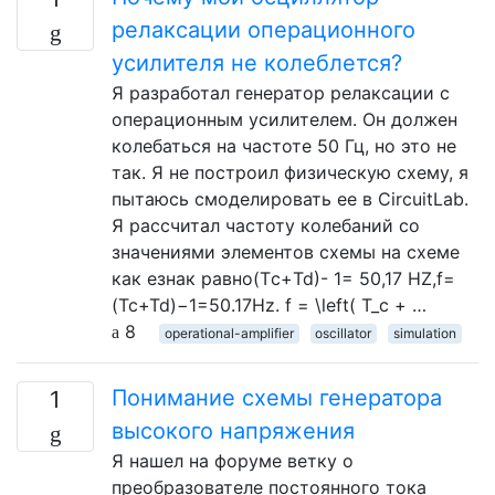
релаксации операционного
усилителя не колеблется?
Я разработал генератор релаксации с
операционным усилителем. Он должен
колебаться на частоте 50 Гц, но это не
так. Я не построил физическую схему, я
пытаюсь смоделировать ее в CircuitLab.
Я рассчитал частоту колебаний со
значениями элементов схемы на схеме
как езнак равно(Tс+Td)- 1= 50,17 НZ,f=
(Tc+Td)−1=50.17Hz. f = \left( T_c + …
8
operational-amplifier
oscillator
simulation
Понимание схемы генератора
1
высокого напряжения
Я нашел на форуме ветку о
преобразователе постоянного тока