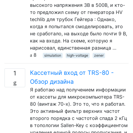
высокого напряжения 3В в 500В, и кто-
то предложил схему от генератора HV
techlib для трубок Гейгера : Однако,
когда я попытался смоделировать, это
не сработало, на выходе было почти 9 В,
как на входе. На схеме, которую я
нарисовал, единственная разница …
8
simulation
high-voltage
zener
Кассетный вход от TRS-80 -
1
Обзор дизайна
Я работаю над получением информации
от кассеты для микрокомпьютера TRS-
80 (винтаж 70-х). Это то, что я работал.
Это активный фильтр верхних частот
второго порядка с частотой спада 2 кГц
в топологии Sallen-Key с коэффициентом
усиления единой полосы пропускания, и