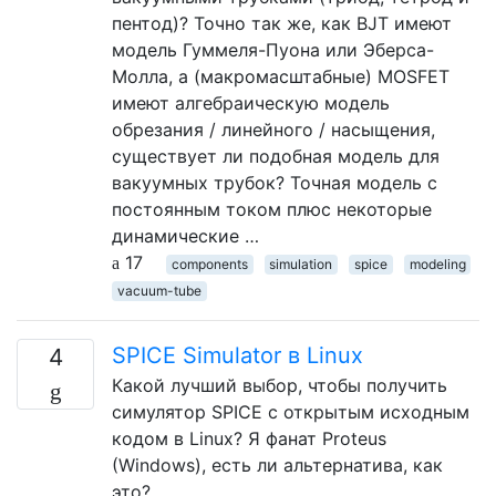
пентод)? Точно так же, как BJT имеют
модель Гуммеля-Пуона или Эберса-
Молла, а (макромасштабные) MOSFET
имеют алгебраическую модель
обрезания / линейного / насыщения,
существует ли подобная модель для
вакуумных трубок? Точная модель с
постоянным током плюс некоторые
динамические …
17
components
simulation
spice
modeling
vacuum-tube
SPICE Simulator в Linux
4
Какой лучший выбор, чтобы получить
симулятор SPICE с открытым исходным
кодом в Linux? Я фанат Proteus
(Windows), есть ли альтернатива, как
это?