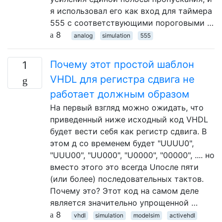
я использовал его как вход для таймера
555 с соответствующими пороговыми …
8
analog
simulation
555
Почему этот простой шаблон
1
VHDL для регистра сдвига не
работает должным образом
На первый взгляд можно ожидать, что
приведенный ниже исходный код VHDL
будет вести себя как регистр сдвига. В
этом д со временем будет "UUUU0",
"UUU00", "UU000", "U0000", "00000", .... но
вместо этого это всегда Uпосле пяти
(или более) последовательных тактов.
Почему это? Этот код на самом деле
является значительно упрощенной …
8
vhdl
simulation
modelsim
activehdl