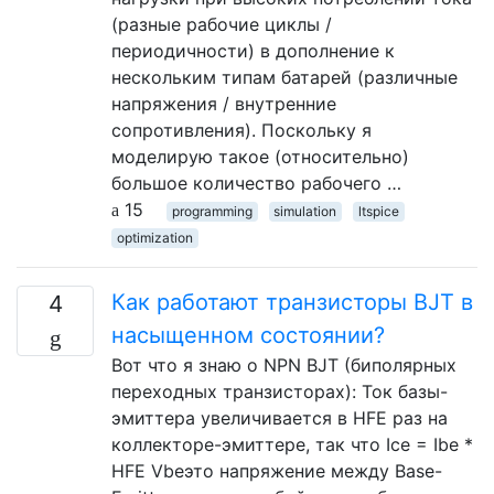
(разные рабочие циклы /
периодичности) в дополнение к
нескольким типам батарей (различные
напряжения / внутренние
сопротивления). Поскольку я
моделирую такое (относительно)
большое количество рабочего …
15
programming
simulation
ltspice
optimization
Как работают транзисторы BJT в
4
насыщенном состоянии?
Вот что я знаю о NPN BJT (биполярных
переходных транзисторах): Ток базы-
эмиттера увеличивается в HFE раз на
коллекторе-эмиттере, так что Ice = Ibe *
HFE Vbeэто напряжение между Base-