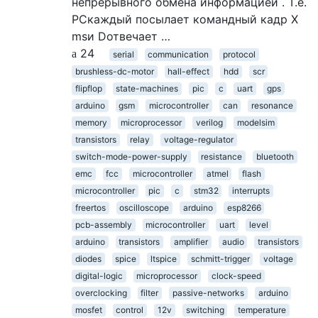
непрерывного обмена информацией . Т.е.
PCкаждый посылает командный кадр X
msи Dотвечает …
24
serial
communication
protocol
brushless-dc-motor
hall-effect
hdd
scr
flipflop
state-machines
pic
c
uart
gps
arduino
gsm
microcontroller
can
resonance
memory
microprocessor
verilog
modelsim
transistors
relay
voltage-regulator
switch-mode-power-supply
resistance
bluetooth
emc
fcc
microcontroller
atmel
flash
microcontroller
pic
c
stm32
interrupts
freertos
oscilloscope
arduino
esp8266
pcb-assembly
microcontroller
uart
level
arduino
transistors
amplifier
audio
transistors
diodes
spice
ltspice
schmitt-trigger
voltage
digital-logic
microprocessor
clock-speed
overclocking
filter
passive-networks
arduino
mosfet
control
12v
switching
temperature