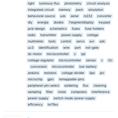
light
luminous-flux
photometry
circuit-analysis
integrated-circuit
memory
pwm
simulation
behavioral-source
usb
serial
rs232
converter
diy
energia
diodes
7segmentdisplay
keypad
pcb-design
schematics
fuses
fuse-holders
radio
transmitter
power-supply
voltage
multimeter
tools
control
servo
avr
adc
uc3
identification
wire
port
not-gate
dc-motor
microcontroller
c
spi
voltage-regulator
microcontroller
sensor
c
i2c
conversion
microcontroller
low-battery
arduino
resistors
voltage-divider
lipo
pic
microchip
gpio
remappable-pins
peripheral-pin-select
soldering
flux
cleaning
sampling
filter
noise
computers
interference
power-supply
switch-mode-power-supply
efficiency
lm78xx