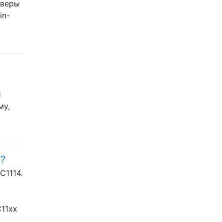
йверы
in-
Я
му,
?
C1114.
C11xx