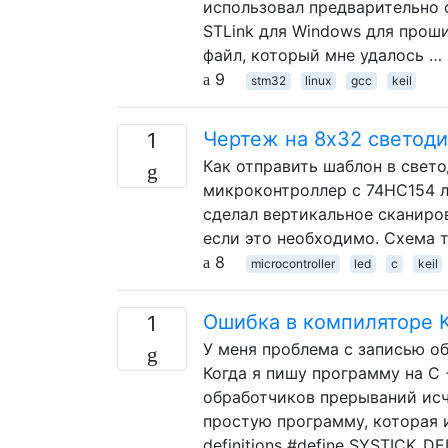
использовал предварительно
STLink для Windows для проши
файл, который мне удалось …
9
stm32
linux
gcc
keil
Чертеж на 8х32 светод
1
Как отправить шаблон в свет
микроконтроллер с 74HC154 ли
сделал вертикальное сканиров
если это необходимо. Схема т
8
microcontroller
led
c
keil
Ошибка в компиляторе K
1
У меня проблема с записью об
Когда я пишу программу на C 
обработчиков прерываний исч
простую программу, которая и
definitions #define SYSTICK_D