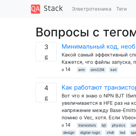
Электротехника
Теги
Вопросы с тегом
Минимальный код, необ
3
Какой самый эффективный спо
Кажется, что файлы запуска, 
14
arm
stm32f4
keil
Как работают транзист
4
Вот что я знаю о NPN BJT (би
увеличивается в HFE раз на ко
напряжение между Base-Emitte
помню о Vec, хотя. Если Vbeо
14
transistors
bjt
physics
sa
design
digital-logic
vhdl
led
sp