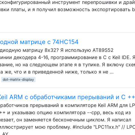
 сконфигурированный инструмент перепрошивки и дра
вки платы, и я получил возможность экспортировать b
иодной матрице с 74HC154
одиодную матрицу 8x32? Я использую AT89S52
нии декодера 4-16, программирование в C с Keil IDE. 
ание, но на следующем этапе я в тупике. Я включу схе
а же, что и в приведенной ниже, только я не …
dot-matrix-display
eil ARM с обработчиками прерываний и C ++
работчиков прерываний в компиляторе Keil ARM для LP
++ и указываю опцию компилятора --cpp, весь код из
езает, он заменяется бесконечным циклом. Я написал
ллюстрирует мою проблему. #include "LPC11xx.h" // LP
ELAY …