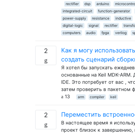
rectifier
dsp
arduino
microcontro
integrated-circuit
function-generator
power-supply
resistance
inductive
digital-logic
signal
rectifier
transf
computers
audio
fpga
verilog
s
Как я могу использовать
2
создать сценарий сборк
Я хотел бы запускать ежеднев
основанные на Keil MDK-ARM. 
IDE. Это потребует от вас , ч
затем проверить в пакетном 
13
arm
compiler
keil
Переместить встроенное
2
В настоящее время я использ
проект близок к завершению, и