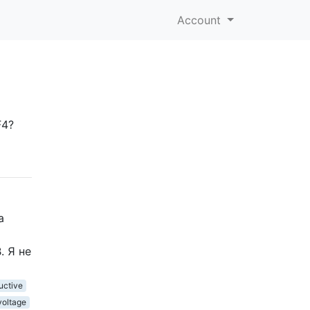
Account
F4?
а
. Я не
uctive
voltage