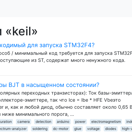
 «keil»
ходимый для запуска STM32F4?
соб / минимальный код требуется для запуска STM32
поступающие из ST, содержат много ненужного кода.
оры BJT в насыщенном состоянии?
полярных переходных транзисторах): Ток базы-эмиттер
ллекторе-эмиттере, так что Ice = Ibe * HFE Vbeэто
r и, как и любой диод, обычно составляет около 0,65 В
н ниже минимального порога, …
turation
camera
detection
arduino
power
electromagnetism
ind
ectrum-analyzer
soldering
dc-motor
glue
voltage
diodes
high-