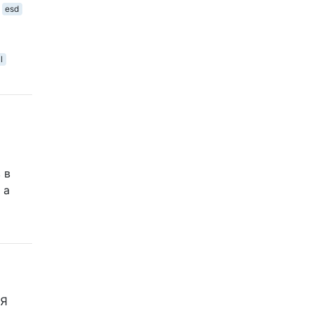
esd
l
 в
 а
 Я