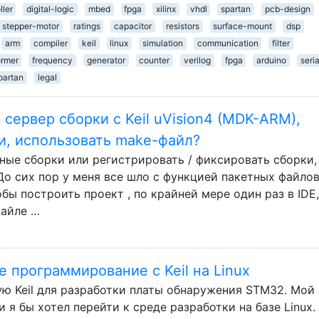
ller
digital-logic
mbed
fpga
xilinx
vhdl
spartan
pcb-design
stepper-motor
ratings
capacitor
resistors
surface-mount
dsp
arm
compiler
keil
linux
simulation
communication
filter
ormer
frequency
generator
counter
verilog
fpga
arduino
seria
partan
legal
 сервер сборки с Keil uVision4 (MDK-ARM),
и, использовать make-файл?
ные сборки или регистрировать / фиксировать сборки,
До сих пор у меня все шло с функцией пакетных файлов
тобы построить проект , по крайней мере один раз в IDE,
файле …
 программирование с Keil на Linux
ую Keil для разработки платы обнаружения STM32. Мой
 я бы хотел перейти к среде разработки на базе Linux.