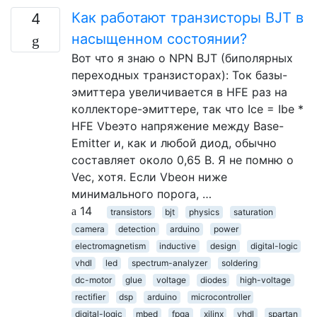
Как работают транзисторы BJT в
4
насыщенном состоянии?
Вот что я знаю о NPN BJT (биполярных
переходных транзисторах): Ток базы-
эмиттера увеличивается в HFE раз на
коллекторе-эмиттере, так что Ice = Ibe *
HFE Vbeэто напряжение между Base-
Emitter и, как и любой диод, обычно
составляет около 0,65 В. Я не помню о
Vec, хотя. Если Vbeон ниже
минимального порога, …
14
transistors
bjt
physics
saturation
camera
detection
arduino
power
electromagnetism
inductive
design
digital-logic
vhdl
led
spectrum-analyzer
soldering
dc-motor
glue
voltage
diodes
high-voltage
rectifier
dsp
arduino
microcontroller
digital-logic
mbed
fpga
xilinx
vhdl
spartan