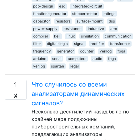
pcb-design
esd
integrated-circuit
function-generator
stepper-motor
ratings
capacitor
resistors
surface-mount
dsp
power-supply
resistance
inductive
arm
compiler
keil
linux
simulation
communication
filter
digital-logic
signal
rectifier
transformer
frequency
generator
counter
verilog
fpga
arduino
serial
computers
audio
fpga
verilog
spartan
legal
Что случилось со всеми
1
анализаторами динамических
сигналов?
Несколько десятилетий назад было по
крайней мере полдюжины
приборостроительных компаний,
предлагающих анализаторы