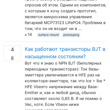
спросив об этом. Одним из компонентов,
с которым я хочу создать прототип,
является микросхема управления
батареей MCP73123 LiFePO4. Проблема в
том, что он не входит ни в …
14
surface-mount
prototyping
Как работают транзисторы BJT в
4
насыщенном состоянии?
Вот что я знаю о NPN BJT (биполярных
переходных транзисторах): Ток базы-
эмиттера увеличивается в HFE раз на
коллекторе-эмиттере, так что Ice = Ibe *
HFE Vbeэто напряжение между Base-
Emitter и, как и любой диод, обычно
составляет около 0,65 В. Я не помню о
Vec, хотя. Если Vbeон ниже