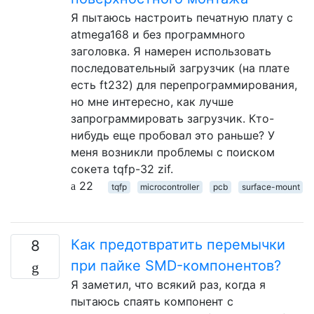
Я пытаюсь настроить печатную плату с
atmega168 и без программного
заголовка. Я намерен использовать
последовательный загрузчик (на плате
есть ft232) для перепрограммирования,
но мне интересно, как лучше
запрограммировать загрузчик. Кто-
нибудь еще пробовал это раньше? У
меня возникли проблемы с поиском
сокета tqfp-32 zif.
22
tqfp
microcontroller
pcb
surface-mount
Как предотвратить перемычки
8
при пайке SMD-компонентов?
Я заметил, что всякий раз, когда я
пытаюсь спаять компонент с