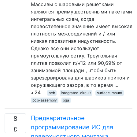
Массивы с шаровыми решетками
являются преимущественными пакетами
интегральных схем, когда
первостепенное значение имеет высокая
плотность межсоединений и / или
низкая паразитная индуктивность.
Однако все они используют
прямоугольную сетку. Треугольная
плитка позволит π/√12 или 90,69% от
занимаемой площади , чтобы быть
зарезервирована для шариков припоя и
окружающего зазора, в то время …
24
pcb
integrated-circuit
surface-mount
pcb-assembly
bga
Предварительное
8
программирование ИС для
поверхностного монтажа