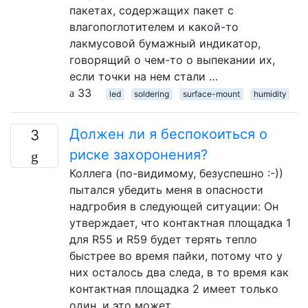
пакетах, содержащих пакет с
влагопоглотителем и какой-то
лакмусовой бумажный индикатор,
говорящий о чем-то о выпекании их,
если точки на нем стали …
33
led
soldering
surface-mount
humidity
Должен ли я беспокоиться о
3
риске захоронения?
Коллега (по-видимому, безуспешно :-))
пытался убедить меня в опасности
надгробия в следующей ситуации: Он
утверждает, что контактная площадка 1
для R55 и R59 будет терять тепло
быстрее во время пайки, потому что у
них осталось два следа, в то время как
контактная площадка 2 имеет только
один, и это может …