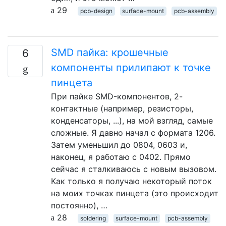
29
pcb-design
surface-mount
pcb-assembly
SMD пайка: крошечные
6
компоненты прилипают к точке
пинцета
При пайке SMD-компонентов, 2-
контактные (например, резисторы,
конденсаторы, ...), на мой взгляд, самые
сложные. Я давно начал с формата 1206.
Затем уменьшил до 0804, 0603 и,
наконец, я работаю с 0402. Прямо
сейчас я сталкиваюсь с новым вызовом.
Как только я получаю некоторый поток
на моих точках пинцета (это происходит
постоянно), …
28
soldering
surface-mount
pcb-assembly