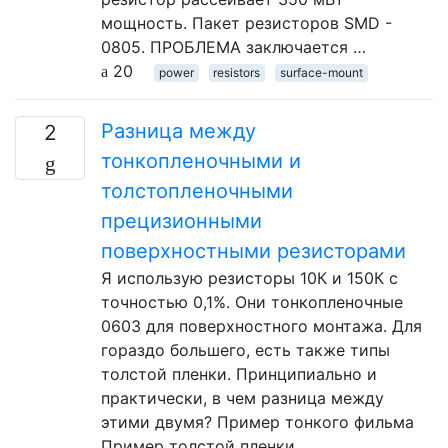
мощность. Пакет резисторов SMD -
0805. ПРОБЛЕМА заключается …
20
power
resistors
surface-mount
Разница между
2
тонкопленочными и
толстопленочными
прецизионными
поверхностными резисторами
Я использую резисторы 10К и 150К с
точностью 0,1%. Они тонкопленочные
0603 для поверхностного монтажа. Для
гораздо большего, есть также типы
толстой пленки. Принципиально и
практически, в чем разница между
этими двумя? Пример тонкого фильма
Пример толстой пленки