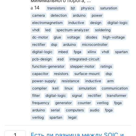
минимального порога, …
14
transistors
bjt
physics
saturation
camera
detection
arduino
power
electromagnetism
inductive
design
digital-logic
vhdl
led
spectrum-analyzer
soldering
dc-motor
glue
voltage
diodes
high-voltage
rectifier
dsp
arduino
microcontroller
digital-logic
mbed
fpga
xilinx
vhdl
spartan
pcb-design
esd
integrated-circuit
function-generator
stepper-motor
ratings
capacitor
resistors
surface-mount
dsp
power-supply
resistance
inductive
arm
compiler
keil
linux
simulation
communication
filter
digital-logic
signal
rectifier
transformer
frequency
generator
counter
verilog
fpga
arduino
serial
computers
audio
fpga
verilog
spartan
legal
Есть ли разница между SOIC и
1