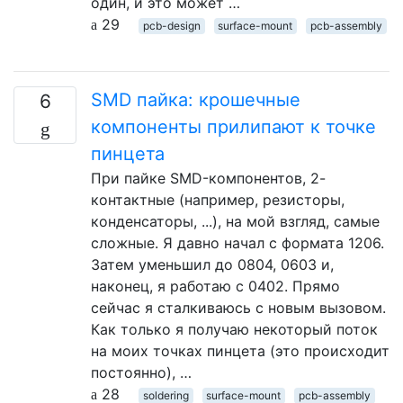
один, и это может …
29
pcb-design
surface-mount
pcb-assembly
SMD пайка: крошечные
6
компоненты прилипают к точке
пинцета
При пайке SMD-компонентов, 2-
контактные (например, резисторы,
конденсаторы, ...), на мой взгляд, самые
сложные. Я давно начал с формата 1206.
Затем уменьшил до 0804, 0603 и,
наконец, я работаю с 0402. Прямо
сейчас я сталкиваюсь с новым вызовом.
Как только я получаю некоторый поток
на моих точках пинцета (это происходит
постоянно), …
28
soldering
surface-mount
pcb-assembly