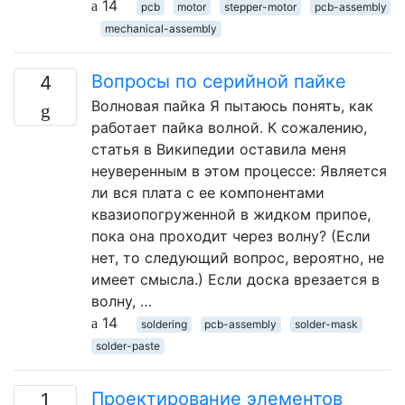
14
pcb
motor
stepper-motor
pcb-assembly
mechanical-assembly
Вопросы по серийной пайке
4
Волновая пайка Я пытаюсь понять, как
работает пайка волной. К сожалению,
статья в Википедии оставила меня
неуверенным в этом процессе: Является
ли вся плата с ее компонентами
квазиопогруженной в жидком припое,
пока она проходит через волну? (Если
нет, то следующий вопрос, вероятно, не
имеет смысла.) Если доска врезается в
волну, …
14
soldering
pcb-assembly
solder-mask
solder-paste
Проектирование элементов
1