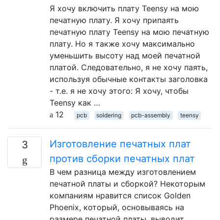
Я хочу включить плату Teensy на мою
печатную плату. Я хочу припаять
печатную плату Teensy на мою печатную
плату. Но я также хочу максимально
уменьшить высоту над моей печатной
платой. Следовательно, я не хочу паять,
используя обычные контакты заголовка
- т.е. я не хочу этого: Я хочу, чтобы
Teensy как …
12
pcb
soldering
pcb-assembly
teensy
Изготовление печатных плат
3
против сборки печатных плат
В чем разница между изготовлением
печатной платы и сборкой? Некоторым
компаниям нравится список Golden
Phoenix, который, основываясь на
размере печатной платы, выводит