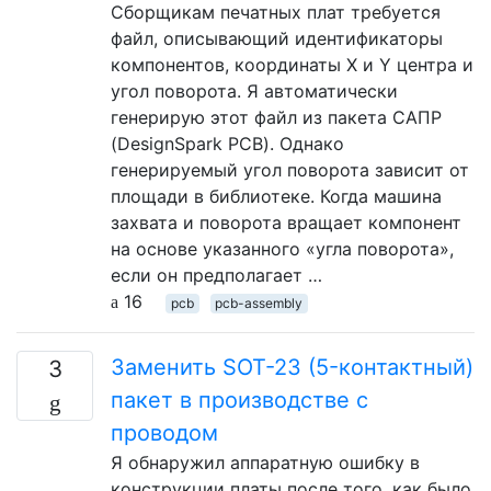
Сборщикам печатных плат требуется
файл, описывающий идентификаторы
компонентов, координаты X и Y центра и
угол поворота. Я автоматически
генерирую этот файл из пакета САПР
(DesignSpark PCB). Однако
генерируемый угол поворота зависит от
площади в библиотеке. Когда машина
захвата и поворота вращает компонент
на основе указанного «угла поворота»,
если он предполагает …
16
pcb
pcb-assembly
Заменить SOT-23 (5-контактный)
3
пакет в производстве с
проводом
Я обнаружил аппаратную ошибку в
конструкции платы после того, как было