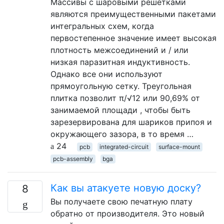
Массивы с шаровыми решетками
являются преимущественными пакетами
интегральных схем, когда
первостепенное значение имеет высокая
плотность межсоединений и / или
низкая паразитная индуктивность.
Однако все они используют
прямоугольную сетку. Треугольная
плитка позволит π/√12 или 90,69% от
занимаемой площади , чтобы быть
зарезервирована для шариков припоя и
окружающего зазора, в то время …
24
pcb
integrated-circuit
surface-mount
pcb-assembly
bga
Как вы атакуете новую доску?
8
Вы получаете свою печатную плату
обратно от производителя. Это новый