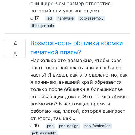
они шире, чем размер отверстия,
который они указывают для …
17
led
hardware
pcb-assembly
through-hole
Возможность обшивки кромки
4
печатной платы?
Насколько это возможно, чтобы края
платы печатной платы или хотя бы ее
часть? Я видел, как это сделано, но, как
я понимаю, внешний край обрезается
только после обшивки в большинстве
потрясающих домов. Это то, что обычно
возможно? В настоящее время я
работаю над платой, которая выиграет
от этого, так как …
16
pcb
pcb-design
pcb-fabrication
pcb-assembly