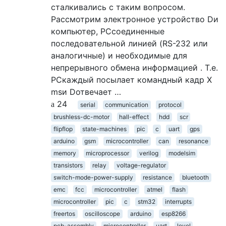
сталкивались с таким вопросом.
Рассмотрим электронное устройство Dи
компьютер, PCсоединенные
последовательной линией (RS-232 или
аналогичные) и необходимые для
непрерывного обмена информацией . Т.е.
PCкаждый посылает командный кадр X
msи Dотвечает …
24
serial
communication
protocol
brushless-dc-motor
hall-effect
hdd
scr
flipflop
state-machines
pic
c
uart
gps
arduino
gsm
microcontroller
can
resonance
memory
microprocessor
verilog
modelsim
transistors
relay
voltage-regulator
switch-mode-power-supply
resistance
bluetooth
emc
fcc
microcontroller
atmel
flash
microcontroller
pic
c
stm32
interrupts
freertos
oscilloscope
arduino
esp8266
pcb-assembly
microcontroller
uart
level