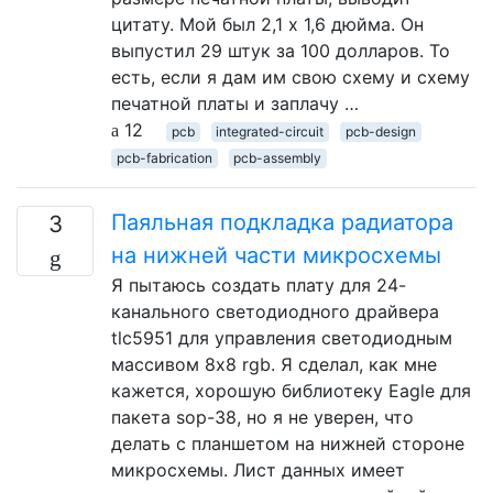
цитату. Мой был 2,1 х 1,6 дюйма. Он
выпустил 29 штук за 100 долларов. То
есть, если я дам им свою схему и схему
печатной платы и заплачу …
12
pcb
integrated-circuit
pcb-design
pcb-fabrication
pcb-assembly
Паяльная подкладка радиатора
3
на нижней части микросхемы
Я пытаюсь создать плату для 24-
канального светодиодного драйвера
tlc5951 для управления светодиодным
массивом 8x8 rgb. Я сделал, как мне
кажется, хорошую библиотеку Eagle для
пакета sop-38, но я не уверен, что
делать с планшетом на нижней стороне
микросхемы. Лист данных имеет