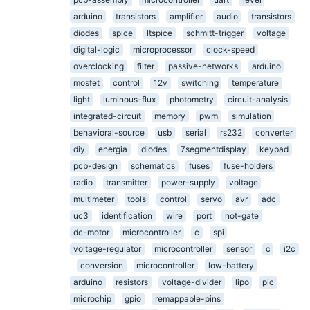
arduino
transistors
amplifier
audio
transistors
diodes
spice
ltspice
schmitt-trigger
voltage
digital-logic
microprocessor
clock-speed
overclocking
filter
passive-networks
arduino
mosfet
control
12v
switching
temperature
light
luminous-flux
photometry
circuit-analysis
integrated-circuit
memory
pwm
simulation
behavioral-source
usb
serial
rs232
converter
diy
energia
diodes
7segmentdisplay
keypad
pcb-design
schematics
fuses
fuse-holders
radio
transmitter
power-supply
voltage
multimeter
tools
control
servo
avr
adc
uc3
identification
wire
port
not-gate
dc-motor
microcontroller
c
spi
voltage-regulator
microcontroller
sensor
c
i2c
conversion
microcontroller
low-battery
arduino
resistors
voltage-divider
lipo
pic
microchip
gpio
remappable-pins