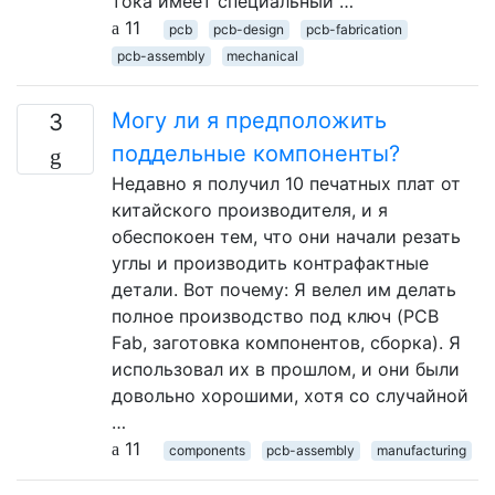
тока имеет специальный …
11
pcb
pcb-design
pcb-fabrication
pcb-assembly
mechanical
Могу ли я предположить
3
поддельные компоненты?
Недавно я получил 10 печатных плат от
китайского производителя, и я
обеспокоен тем, что они начали резать
углы и производить контрафактные
детали. Вот почему: Я велел им делать
полное производство под ключ (PCB
Fab, заготовка компонентов, сборка). Я
использовал их в прошлом, и они были
довольно хорошими, хотя со случайной
…
11
components
pcb-assembly
manufacturing