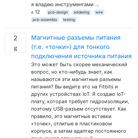
я владею инструментами …
12
pcb-design
soldering
wire
pcb-assembly
testing
Магнитные разъемы питания
2
(т.е. «точки») для тонкого
подключения источника питания
Это может быть скорее механический
вопрос, но кто-нибудь знает, как
называются эти магнитные разъемы
питания? Вы видите это на Fitbits и
других устройствах IoT. Я создаю IoT-
плату, которая требует гидроизоляции,
поэтому USB-разъем отсутствует. Как
правило, это магнитные вставки
«точек», отлитые в пластиковом
корпусе, а затем адаптер постоянного