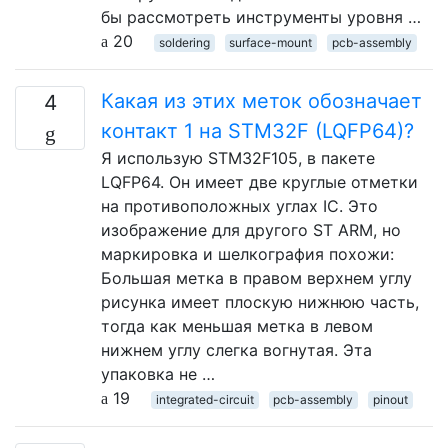
бы рассмотреть инструменты уровня …
20
soldering
surface-mount
pcb-assembly
Какая из этих меток обозначает
4
контакт 1 на STM32F (LQFP64)?
Я использую STM32F105, в пакете
LQFP64. Он имеет две круглые отметки
на противоположных углах IC. Это
изображение для другого ST ARM, но
маркировка и шелкография похожи:
Большая метка в правом верхнем углу
рисунка имеет плоскую нижнюю часть,
тогда как меньшая метка в левом
нижнем углу слегка вогнутая. Эта
упаковка не …
19
integrated-circuit
pcb-assembly
pinout