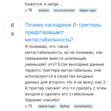
Кажется, я нигде …
16
arduino
microcontroller
digital-logic
Почему каскадные D-триггеры
6
предотвращают
метастабильность?
Я понимаю, что такое
метастабильность, но не понимаю, как
связывание вместе шлепанцев
уменьшает это? Если выходные данные
первого триггера метастабильны, они
используются в качестве входных
данных для второго. Но я не вижу, как 2-
й триггер сможет что-то сделать с этим
входом и сделать его стабильным.
Заранее спасибо!
15
digital-logic
flipflop
metastability