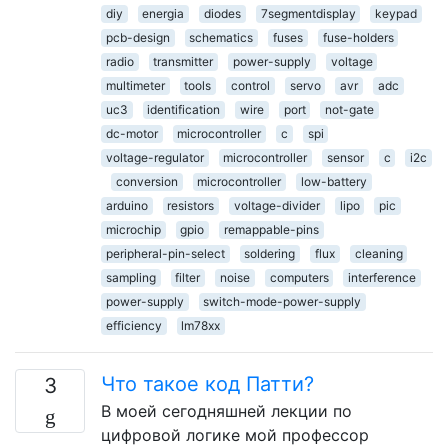
diy
energia
diodes
7segmentdisplay
keypad
pcb-design
schematics
fuses
fuse-holders
radio
transmitter
power-supply
voltage
multimeter
tools
control
servo
avr
adc
uc3
identification
wire
port
not-gate
dc-motor
microcontroller
c
spi
voltage-regulator
microcontroller
sensor
c
i2c
conversion
microcontroller
low-battery
arduino
resistors
voltage-divider
lipo
pic
microchip
gpio
remappable-pins
peripheral-pin-select
soldering
flux
cleaning
sampling
filter
noise
computers
interference
power-supply
switch-mode-power-supply
efficiency
lm78xx
Что такое код Патти?
3
В моей сегодняшней лекции по
цифровой логике мой профессор