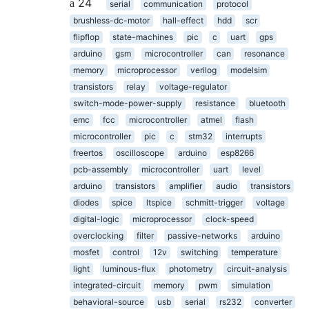
24
serial
communication
protocol
brushless-dc-motor
hall-effect
hdd
scr
flipflop
state-machines
pic
c
uart
gps
arduino
gsm
microcontroller
can
resonance
memory
microprocessor
verilog
modelsim
transistors
relay
voltage-regulator
switch-mode-power-supply
resistance
bluetooth
emc
fcc
microcontroller
atmel
flash
microcontroller
pic
c
stm32
interrupts
freertos
oscilloscope
arduino
esp8266
pcb-assembly
microcontroller
uart
level
arduino
transistors
amplifier
audio
transistors
diodes
spice
ltspice
schmitt-trigger
voltage
digital-logic
microprocessor
clock-speed
overclocking
filter
passive-networks
arduino
mosfet
control
12v
switching
temperature
light
luminous-flux
photometry
circuit-analysis
integrated-circuit
memory
pwm
simulation
behavioral-source
usb
serial
rs232
converter