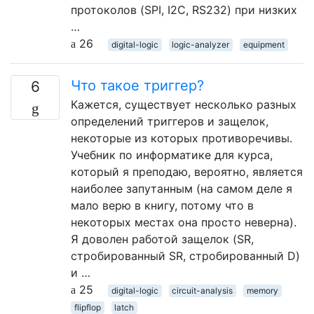
протоколов (SPI, I2C, RS232) при низких
…
26
digital-logic
logic-analyzer
equipment
Что такое триггер?
6
Кажется, существует несколько разных
определений триггеров и защелок,
некоторые из которых противоречивы.
Учебник по информатике для курса,
который я преподаю, вероятно, является
наиболее запутанным (на самом деле я
мало верю в книгу, потому что в
некоторых местах она просто неверна).
Я доволен работой защелок (SR,
стробированный SR, стробированный D)
и …
25
digital-logic
circuit-analysis
memory
flipflop
latch