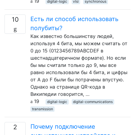
19
digital-logic
vlsi
synchronous
Есть ли способ использовать
10
полубиты?
Как известно большинству людей,
используя 4 бита, мы можем считать от
0 до 15 (0123456789ABCDEF в
шестнадцатеричном формате). Но если
бы мы считали только до 9, мы все
равно использовали бы 4 бита, и цифры
от A до F были бы потрачены впустую.
Однако на странице QR-кода в
Википедии говорится, …
19
digital-logic
digital-communications
transmission
Почему подключение
2