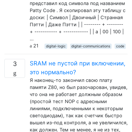
представил код символа под названием
Patty Code . Я скопировал эту таблицу с
доски: | Символ | Двоичный | Странная
Пэтти | Даже Пэтти | | -------- + --------
+ ----------- + ------------ | | а | 00 | 100 |
…
21
digital-logic
digital-communications
code
SRAM не пустой при включении,
3
это нормально?
Я наконец-то закончил свою плату
памяти Z80, но был разочарован, увидев,
что она не работает должным образом
(простой тест NOP с адресными
линиями, подключенными к некоторым
светодиодам), так как счетчик быстро
вышел из-под контроля, а не увеличился,
как должен. Тем не менее, я не из тех,