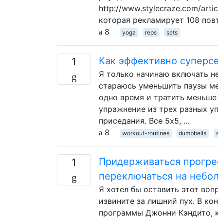
http://www.stylecraze.com/artic
которая рекламирует 108 пов
8
yoga
reps
sets
Как эффективно суперс
1
Я только начинаю включать н
стараюсь уменьшить паузы ме
одно время и тратить меньше
упражнение из трех разных уп
приседания. Все 5х5, …
8
workout-routines
dumbbells
Придерживаться прогре
1
переключаться на небо
Я хотел бы оставить этот воп
извините за лишний пух. В ко
программы Джонни Кэндито, к