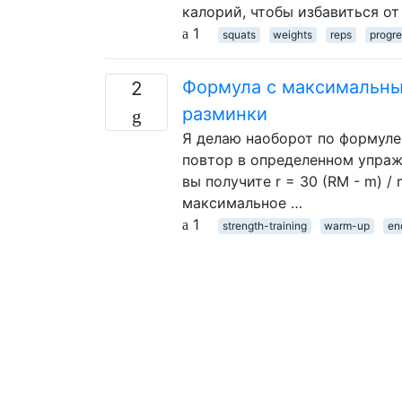
калорий, чтобы избавиться от
1
squats
weights
reps
progre
Формула с максимальны
2
разминки
Я делаю наоборот по формуле
повтор в определенном упражн
вы получите r = 30 (RM - m) /
максимальное …
1
strength-training
warm-up
en