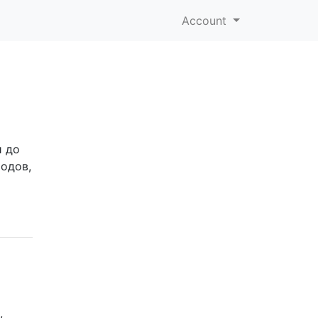
Account
и до
ходов,
,