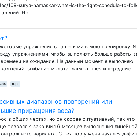
les/108-surya-namaskar-what-is-the-right-schedule-to-foll
торений. Но …
ет?
екоторые упражнения с гантелями в мою тренировку. Я
жду упражнениями, чтобы выполнять больше работы з
 времени на ожидание. На данный момент я выполняю
ражнений: сгибание молота, жим от плеч и передние
sets
reps
ссивных диапазонов повторений или
льшие приращения веса?
рос в общих чертах, но он скорее ситуативный, так что
нце февраля я закончил 6 месяцев выполнения линейно
онтрольного варианта. С тех пор у меня начался дефи