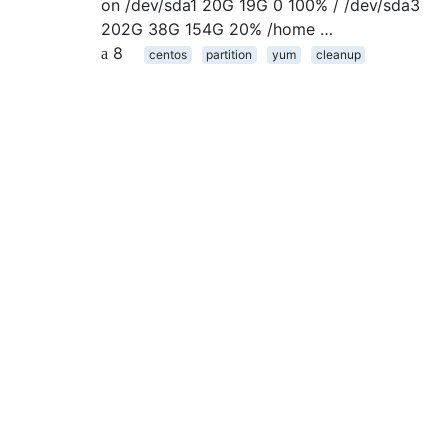
on /dev/sda1 20G 19G 0 100% / /dev/sda3
202G 38G 154G 20% /home …
8
centos
partition
yum
cleanup