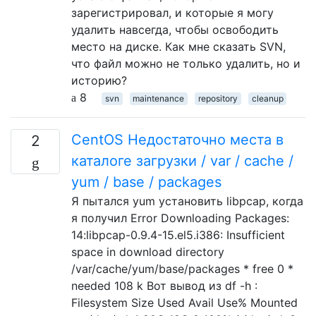
зарегистрировал, и которые я могу
удалить навсегда, чтобы освободить
место на диске. Как мне сказать SVN,
что файл можно не только удалить, но и
историю?
8
svn
maintenance
repository
cleanup
CentOS Недостаточно места в
2
каталоге загрузки / var / cache /
yum / base / packages
Я пытался yum установить libpcap, когда
я получил Error Downloading Packages:
14:libpcap-0.9.4-15.el5.i386: Insufficient
space in download directory
/var/cache/yum/base/packages * free 0 *
needed 108 k Вот вывод из df -h :
Filesystem Size Used Avail Use% Mounted