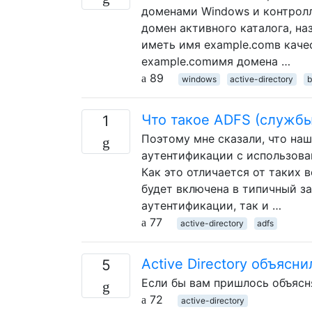
доменами Windows и контролл
домен активного каталога, на
иметь имя example.comв качест
example.comимя домена …
89
windows
active-directory
b
Что такое ADFS (службы 
1
Поэтому мне сказали, что н
аутентификации с использован
Как это отличается от таких 
будет включена в типичный за
аутентификации, так и …
77
active-directory
adfs
Active Directory объясни
5
Если бы вам пришлось объясня
72
active-directory