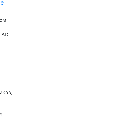
ve
вом
и AD
иков,
е