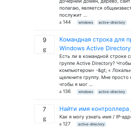
дочерний домен, дерево, сайт 
полагаю, является общеизвес
послужит …
144
windows
active-directory
Командная строка для п
9
Windows Active Directory
Есть ли в командной строке 
группе Active Directory? Чтоб
компьютером» -&gt; « Локальн
щелкните группу. Мне просто
чтобы я мог …
136
windows
active-directory
Найти имя контроллера д
7
Как я могу узнать имя / IP-а
127
active-directory