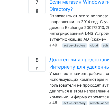
Если магазин Windows п
7
Directory?
Отвлекаясь от этого вопроса:
направлении на 2014 год. С 
домена Exchange 2007/2010/2
интегрированный DNS Устрой
аутентификацию AD (скажем, 8
49
active-directory
cloud
adfs
Должен ли я предостави
8
Интернету для удаленн
У меня есть клиент, рабочая 
использующих компьютеры и н
пользователи не проходят ау
двигаться в этом направлени
компании, и фирма стремится
46
active-directory
remote-acce