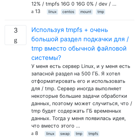
12% / tmpfs 16G 0 16G 0% / dev / …
13
linux
centos
mount
tmp
Используя tmpfs + очень
3
большой раздел подкачки для /
tmp вместо обычной файловой
системы?
У меня есть сервер Linux, и у меня есть
запасной раздел на 500 ГБ. Я хотел
отформатировать его и использовать
для / tmp. Сервер иногда выполняет
некоторые большие задачи обработки
данных, поэтому может случиться, что /
tmp будет содержать ГБ временных
данных. Тогда у меня появилась идея,
что вместо этого …
8
linux
swap
tmp
tmpfs