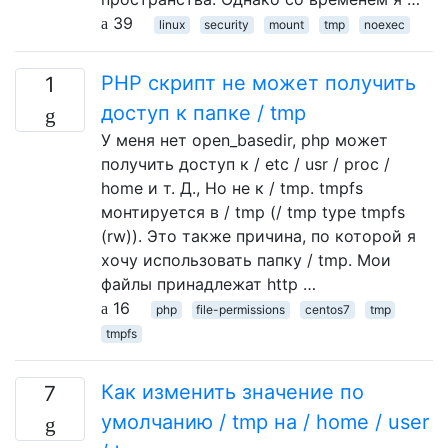
39
linux
security
mount
tmp
noexec
PHP скрипт не может получить
1
доступ к папке / tmp
У меня нет open_basedir, php может
получить доступ к / etc / usr / proc /
home и т. Д., Но не к / tmp. tmpfs
монтируется в / tmp (/ tmp type tmpfs
(rw)). Это также причина, по которой я
хочу использовать папку / tmp. Мои
файлы принадлежат http …
16
php
file-permissions
centos7
tmp
tmpfs
Как изменить значение по
7
умолчанию / tmp на / home / user