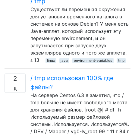
/ tmp
Существует ли переменная окружения
для установки временного каталога в
системах на основе Debian? У меня есть
Java-апплет, который использует эту
переменную environement, и он
запутывается при запуске двух
экземпляров одного и того же апплета.
13
linux
java
environment-variables
tmp
/ tmp использовал 100% где
2
файлы?
На сервере Centos 6.3 я заметил, что /
tmp больше не имеет свободного места
для хранения файлов. [root @] # df -h
Используемый размер файловой
системы. Используется. Используется%.
/ DEV / Mapper / vg0-lv_root 99 г 11 г 84 г