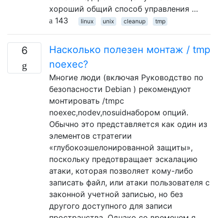
хороший общий способ управления …
143
linux
unix
cleanup
tmp
Насколько полезен монтаж / tmp
6
noexec?
Многие люди (включая Руководство по
безопасности Debian ) рекомендуют
монтировать /tmpс
noexec,nodev,nosuidнабором опций.
Обычно это представляется как один из
элементов стратегии
«глубокоэшелонированной защиты»,
поскольку предотвращает эскалацию
атаки, которая позволяет кому-либо
записать файл, или атаки пользователя с
законной учетной записью, но без
другого доступного для записи
пространства. Однако со временем я …