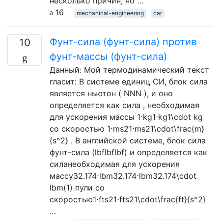
несколько причин, но …
16
mechanical-engineering
car
Фунт-сила (фунт-сила) против
10
фунт-массы (фунт-сила)
Данный: Мой термодинамический текст
гласит: В системе единиц СИ, блок сила
является ньютон ( NNN ), и оно
определяется как сила , необходимая
для ускорения массы 1⋅kg1⋅kg1\cdot kg
со скоростью 1⋅ms21⋅ms21\cdot\frac{m}
{s^2} . В английской системе, блок сила
фунт-сила (lbflbflbf) и определяется как
силанеобходимая для ускорения
массу32.174⋅lbm32.174⋅lbm32.174\cdot
lbm(1) пули со
скоростью1⋅fts21⋅fts21\cdot\frac{ft}{s^2}
…