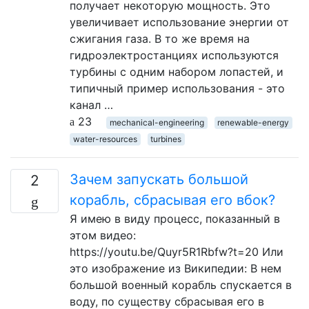
получает некоторую мощность. Это
увеличивает использование энергии от
сжигания газа. В то же время на
гидроэлектростанциях используются
турбины с одним набором лопастей, и
типичный пример использования - это
канал …
23
mechanical-engineering
renewable-energy
water-resources
turbines
Зачем запускать большой
2
корабль, сбрасывая его вбок?
Я имею в виду процесс, показанный в
этом видео:
https://youtu.be/Quyr5R1Rbfw?t=20 Или
это изображение из Википедии: В нем
большой военный корабль спускается в
воду, по существу сбрасывая его в