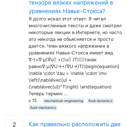
тензоре вязких напряжений в
уравнениях Навье-Стокса?
Я долго искал этот ответ. Я читал
многочисленные тексты и даже смотрел
некоторые лекции в Интернете, но часто
это никогда не объясняется и просто
дается. Член вязкого напряжения в
уравнениях Навье-Стокса имеет вид
∇⋅τ=∇⋅μ(∇u⃗ +(∇u⃗ )T)∇⋅τзнак
равно∇⋅μ(∇U→+(∇U→)T)\begin{equation}
\nabla \cdot \tau = \nabla \cdot \mu
\left(\nabla\vec{u} +
(\nabla\vec{u})^T\right) \end{equation}
Теперь термин …
15
mechanical-engineering
fluid-dynamics
fluid-mechanics
Как правильно расположить две
2