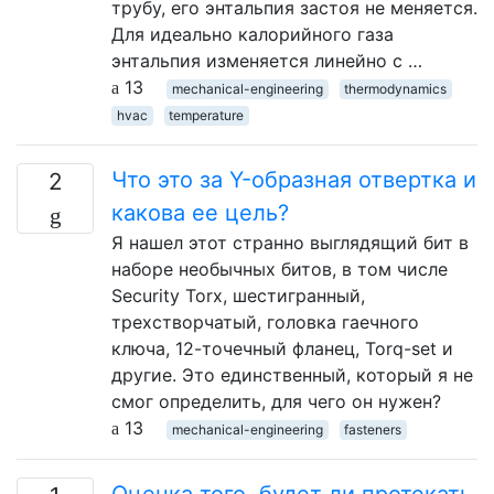
трубу, его энтальпия застоя не меняется.
Для идеально калорийного газа
энтальпия изменяется линейно с …
13
mechanical-engineering
thermodynamics
hvac
temperature
Что это за Y-образная отвертка и
2
какова ее цель?
Я нашел этот странно выглядящий бит в
наборе необычных битов, в том числе
Security Torx, шестигранный,
трехстворчатый, головка гаечного
ключа, 12-точечный фланец, Torq-set и
другие. Это единственный, который я не
смог определить, для чего он нужен?
13
mechanical-engineering
fasteners
Оценка того, будет ли протекать