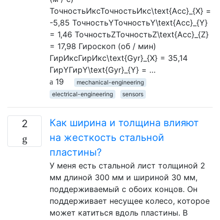
ТочностьИксТочностьИкс\text{Acc}_{X} =
-5,85 ТочностьYТочностьY\text{Acc}_{Y}
= 1,46 ТочностьZТочностьZ\text{Acc}_{Z}
= 17,98 Гироскоп (об / мин)
ГирИксГирИкс\text{Gyr}_{X} = 35,14
ГирYГирY\text{Gyr}_{Y} = …
19
mechanical-engineering
electrical-engineering
sensors
Как ширина и толщина влияют
2
на жесткость стальной
пластины?
У меня есть стальной лист толщиной 2
мм длиной 300 мм и шириной 30 мм,
поддерживаемый с обоих концов. Он
поддерживает несущее колесо, которое
может катиться вдоль пластины. В