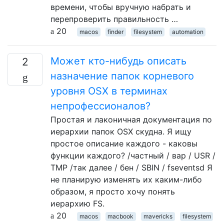
времени, чтобы вручную набрать и
перепроверить правильность …
20
macos
finder
filesystem
automation
Может кто-нибудь описать
2
назначение папок корневого
уровня OSX в терминах
непрофессионалов?
Простая и лаконичная документация по
иерархии папок OSX скудна. Я ищу
простое описание каждого - каковы
функции каждого? /частный / вар / USR /
TMP /так далее / бен / SBIN / fseventsd Я
не планирую изменять их каким-либо
образом, я просто хочу понять
иерархию FS.
20
macos
macbook
mavericks
filesystem