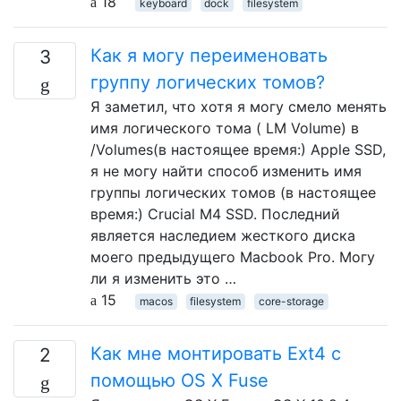
18
keyboard
dock
filesystem
Как я могу переименовать
3
группу логических томов?
Я заметил, что хотя я могу смело менять
имя логического тома ( LM Volume) в
/Volumes(в настоящее время:) Apple SSD,
я не могу найти способ изменить имя
группы логических томов (в настоящее
время:) Crucial M4 SSD. Последний
является наследием жесткого диска
моего предыдущего Macbook Pro. Могу
ли я изменить это …
15
macos
filesystem
core-storage
Как мне монтировать Ext4 с
2
помощью OS X Fuse