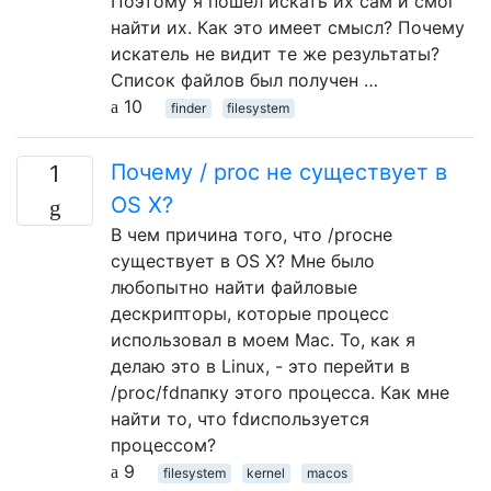
Поэтому я пошел искать их сам и смог
найти их. Как это имеет смысл? Почему
искатель не видит те же результаты?
Список файлов был получен …
10
finder
filesystem
Почему / proc не существует в
1
OS X?
В чем причина того, что /procне
существует в OS X? Мне было
любопытно найти файловые
дескрипторы, которые процесс
использовал в моем Mac. То, как я
делаю это в Linux, - это перейти в
/proc/fdпапку этого процесса. Как мне
найти то, что fdиспользуется
процессом?
9
filesystem
kernel
macos