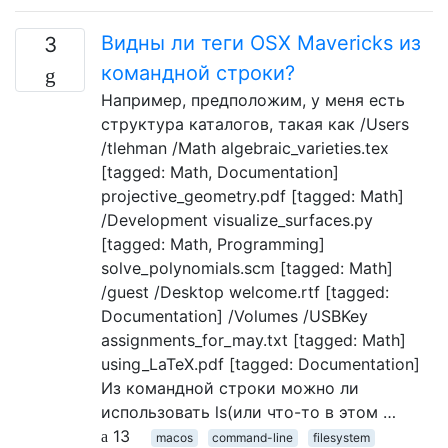
Видны ли теги OSX Mavericks из
3
командной строки?
Например, предположим, у меня есть
структура каталогов, такая как /Users
/tlehman /Math algebraic_varieties.tex
[tagged: Math, Documentation]
projective_geometry.pdf [tagged: Math]
/Development visualize_surfaces.py
[tagged: Math, Programming]
solve_polynomials.scm [tagged: Math]
/guest /Desktop welcome.rtf [tagged:
Documentation] /Volumes /USBKey
assignments_for_may.txt [tagged: Math]
using_LaTeX.pdf [tagged: Documentation]
Из командной строки можно ли
использовать ls(или что-то в этом …
13
macos
command-line
filesystem