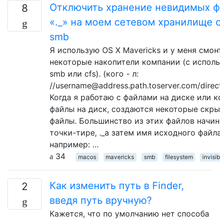
Отключить хранение невидимых 
8
«._» на моем сетевом хранилище c
smb
Я использую OS X Mavericks и у меня смо
некоторые накопители компании (с испол
smb или cfs). (кого - л:
//username@address.path.toserver.com/direct
Когда я работаю с файлами на диске или 
файлы на диск, создаются некоторые скр
файлы. Большинство из этих файлов начин
точки-тире, ._а затем имя исходного файла
например: …
34
macos
mavericks
smb
filesystem
invisib
Как изменить путь в Finder,
2
введя путь вручную?
Кажется, что по умолчанию нет способа