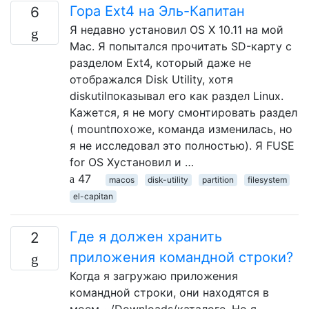
Гора Ext4 на Эль-Капитан
6
Я недавно установил OS X 10.11 на мой
Mac. Я попытался прочитать SD-карту с
разделом Ext4, который даже не
отображался Disk Utility, хотя
diskutilпоказывал его как раздел Linux.
Кажется, я не могу смонтировать раздел
( mountпохоже, команда изменилась, но
я не исследовал это полностью). Я FUSE
for OS Xустановил и …
47
macos
disk-utility
partition
filesystem
el-capitan
Где я должен хранить
2
приложения командной строки?
Когда я загружаю приложения
командной строки, они находятся в
моем ~/Downloads/каталоге. Но я