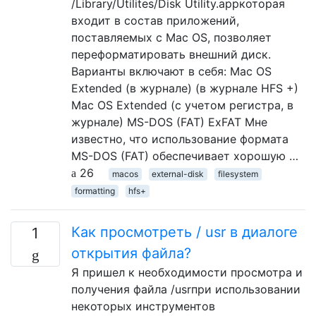
/Library/Utilites/Disk Utility.appкоторая
входит в состав приложений,
поставляемых с Mac OS, позволяет
переформатировать внешний диск.
Варианты включают в себя: Mac OS
Extended (в журнале) (в журнале HFS +)
Mac OS Extended (с учетом регистра, в
журнале) MS-DOS (FAT) ExFAT Мне
известно, что использование формата
MS-DOS (FAT) обеспечивает хорошую …
26
macos
external-disk
filesystem
formatting
hfs+
Как просмотреть / usr в диалоге
1
открытия файла?
Я пришел к необходимости просмотра и
получения файла /usrпри использовании
некоторых инструментов