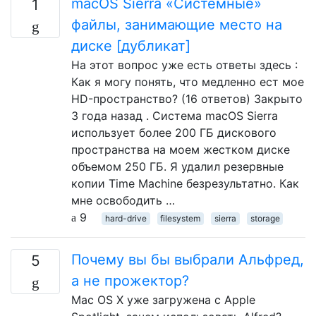
macOS Sierra «Системные»
1
файлы, занимающие место на
диске [дубликат]
На этот вопрос уже есть ответы здесь :
Как я могу понять, что медленно ест мое
HD-пространство? (16 ответов) Закрыто
3 года назад . Система macOS Sierra
использует более 200 ГБ дискового
пространства на моем жестком диске
объемом 250 ГБ. Я удалил резервные
копии Time Machine безрезультатно. Как
мне освободить …
9
hard-drive
filesystem
sierra
storage
Почему вы бы выбрали Альфред,
5
а не прожектор?
Mac OS X уже загружена с Apple