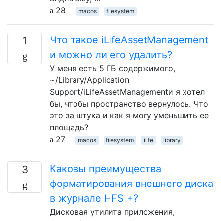
28
macos
filesystem
Что такое iLifeAssetManagement
1
и можно ли его удалить?
У меня есть 5 ГБ содержимого,
~/Library/Application
Support/iLifeAssetManagementи я хотел
бы, чтобы пространство вернулось. Что
это за штука и как я могу уменьшить ее
площадь?
27
macos
filesystem
ilife
library
Каковы преимущества
3
форматирования внешнего диска
в журнале HFS +?
Дисковая утилита приложения,