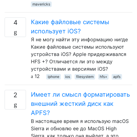
mavericks
Какие файловые системы
4
использует iOS?
Я не могу найти эту информацию нигде
Какие файловые системы используют
устройства iOS? Apple придерживался
HFS +? Отличается ли это между
устройствами и версиями iOS?
12
iphone
ios
filesystem
hfs+
apfs
Имеет ли смысл форматировать
2
внешний жесткий диск как
APFS?
В настоящее время я использую macOS
Sierra и обновлю ее до MacOS High
Sierra, как только она выйдет, а это