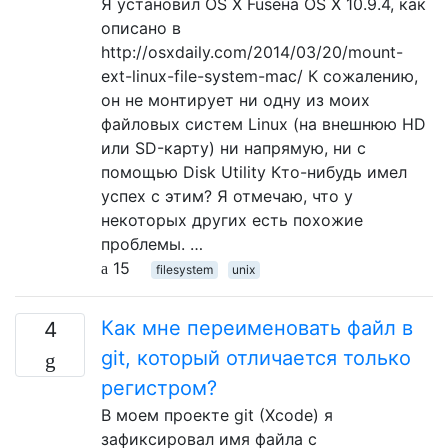
Я установил OS X Fuseна OS X 10.9.4, как
описано в
http://osxdaily.com/2014/03/20/mount-
ext-linux-file-system-mac/ К сожалению,
он не монтирует ни одну из моих
файловых систем Linux (на внешнюю HD
или SD-карту) ни напрямую, ни с
помощью Disk Utility Кто-нибудь имел
успех с этим? Я отмечаю, что у
некоторых других есть похожие
проблемы. …
15
filesystem
unix
Как мне переименовать файл в
4
git, который отличается только
регистром?
В моем проекте git (Xcode) я
зафиксировал имя файла с