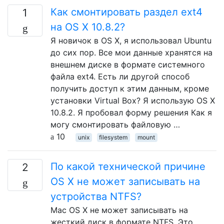
Как смонтировать раздел ext4
1
на OS X 10.8.2?
Я новичок в OS X, я использовал Ubuntu
до сих пор. Все мои данные хранятся на
внешнем диске в формате системного
файла ext4. Есть ли другой способ
получить доступ к этим данным, кроме
установки Virtual Box? Я использую OS X
10.8.2. Я пробовал форму решения Как я
могу смонтировать файловую …
10
unix
filesystem
mount
По какой технической причине
2
OS X не может записывать на
устройства NTFS?
Mac OS X не может записывать на
жесткий диск в формате NTFS. Это