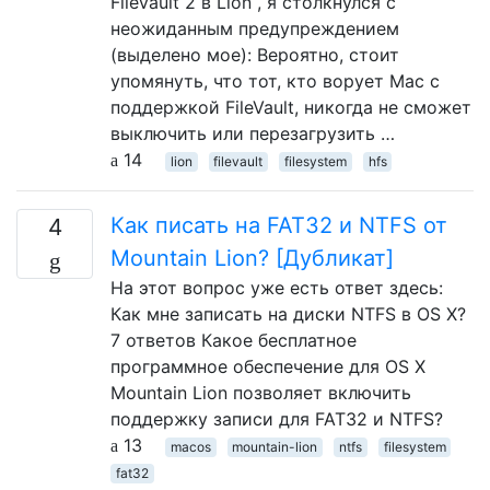
FileVault 2 в Lion , я столкнулся с
неожиданным предупреждением
(выделено мое): Вероятно, стоит
упомянуть, что тот, кто ворует Mac с
поддержкой FileVault, никогда не сможет
выключить или перезагрузить …
14
lion
filevault
filesystem
hfs
Как писать на FAT32 и NTFS от
4
Mountain Lion? [Дубликат]
На этот вопрос уже есть ответ здесь:
Как мне записать на диски NTFS в OS X?
7 ответов Какое бесплатное
программное обеспечение для OS X
Mountain Lion позволяет включить
поддержку записи для FAT32 и NTFS?
13
macos
mountain-lion
ntfs
filesystem
fat32