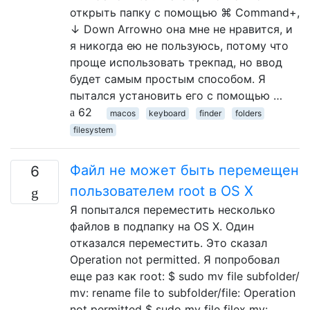
открыть папку с помощью ⌘ Command+,
↓ Down Arrowно она мне не нравится, и
я никогда ею не пользуюсь, потому что
проще использовать трекпад, но ввод
будет самым простым способом. Я
пытался установить его с помощью …
62
macos
keyboard
finder
folders
filesystem
Файл не может быть перемещен
6
пользователем root в OS X
Я попытался переместить несколько
файлов в подпапку на OS X. Один
отказался переместить. Это сказал
Operation not permitted. Я попробовал
еще раз как root: $ sudo mv file subfolder/
mv: rename file to subfolder/file: Operation
not permitted $ sudo mv file filex mv: