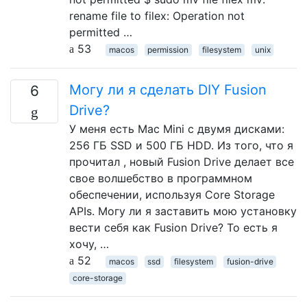
rename file to filex: Operation not
permitted …
53
macos
permission
filesystem
unix
Могу ли я сделать DIY Fusion
6
Drive?
У меня есть Mac Mini с двумя дисками:
256 ГБ SSD и 500 ГБ HDD. Из того, что я
прочитал , новый Fusion Drive делает все
свое волшебство в программном
обеспечении, используя Core Storage
APIs. Могу ли я заставить мою установку
вести себя как Fusion Drive? То есть я
хочу, …
52
macos
ssd
filesystem
fusion-drive
core-storage