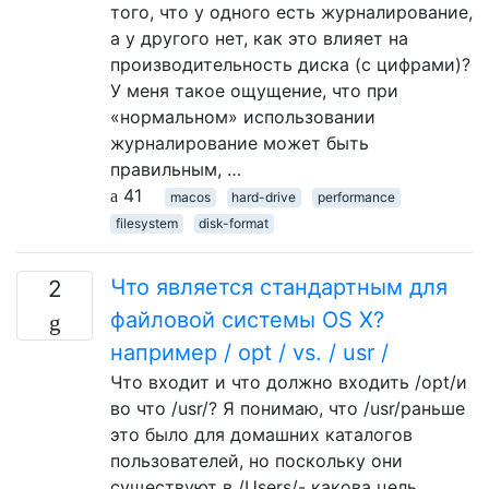
того, что у одного есть журналирование,
а у другого нет, как это влияет на
производительность диска (с цифрами)?
У меня такое ощущение, что при
«нормальном» использовании
журналирование может быть
правильным, …
41
macos
hard-drive
performance
filesystem
disk-format
Что является стандартным для
2
файловой системы OS X?
например / opt / vs. / usr /
Что входит и что должно входить /opt/и
во что /usr/? Я понимаю, что /usr/раньше
это было для домашних каталогов
пользователей, но поскольку они
существуют в /Users/- какова цель