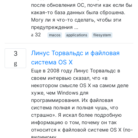
после обновления ОС, почти как если бы
какая-то база данных была сброшена.
Могу ли я что-то сделать, чтобы эти
предупреждения …
32
macos
applications
filesystem
Линус Торвальдс и файловая
3
система OS X
Еще в 2008 году Линус Торвальдс в
своем интервью сказал, что «в
некотором смысле OS X на самом деле
хуже, чем Windows для
программирования. Их файловая
система полная и полная чушь, что
страшно». Я искал более подробную
информацию о том, почему он так
относится к файловой системе OS X (по-
видимому, …