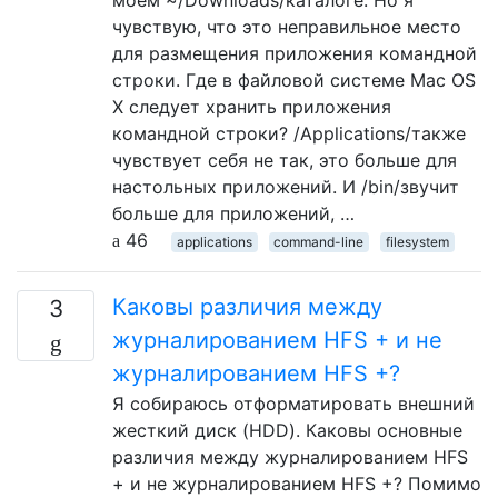
чувствую, что это неправильное место
для размещения приложения командной
строки. Где в файловой системе Mac OS
X следует хранить приложения
командной строки? /Applications/также
чувствует себя не так, это больше для
настольных приложений. И /bin/звучит
больше для приложений, …
46
applications
command-line
filesystem
Каковы различия между
3
журналированием HFS + и не
журналированием HFS +?
Я собираюсь отформатировать внешний
жесткий диск (HDD). Каковы основные
различия между журналированием HFS
+ и не журналированием HFS +? Помимо