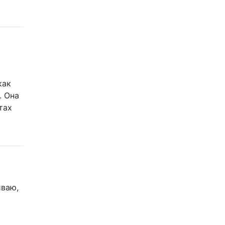
как
. Она
тах
иваю,