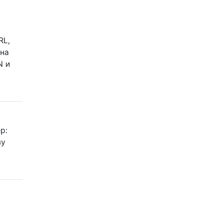
RL,
 на
N и
р:
зу