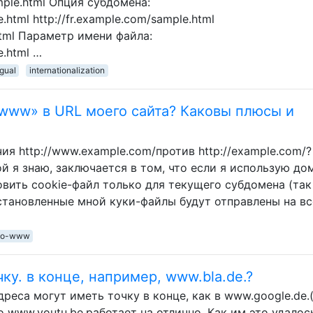
mple.html Опция субдомена:
html http://fr.example.com/sample.html
html Параметр имени файла:
e.html …
ngual
internationalization
www» в URL моего сайта? Каковы плюсы и
я http://www.example.com/против http://example.com/?
й я знаю, заключается в том, что если я использую до
овить cookie-файл только для текущего субдомена (так
установленные мной куки-файлы будут отправлены на вс
no-www
ку. в конце, например, www.bla.de.?
дреса могут иметь точку в конце, как в www.google.de.
о www.youtu.be.работает на отлично. Как им это удалос