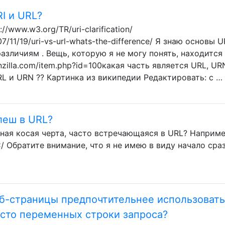
I и URL?
//www.w3.org/TR/uri-clarification/
/11/19/uri-vs-url-whats-the-difference/ Я знаю основы U
различиям . Вещь, которую я не могу понять, находится
nzilla.com/item.php?id=100какая часть является URL, UR
URL и URN ?? Картинка из википедии Редактировать: с …
леш в URL?
ная косая черта, часто встречающаяся в URL? Наприме
C/ Обратите внимание, что я не имею в виду начало сра
еб-страницы предпочтительнее использовать
есто переменных строки запроса?