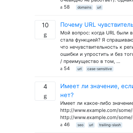
58
domains
url
Почему URL чувствитель
10
Мой вопрос: когда URL были 
стала функцией? Я спрашиваю 
что нечувствительность к ре
ошибки и упростить и без тог
/ преимущество в том, …
54
url
case-sensitive
Имеет ли значение, есл
4
нет?
Имеет ли какое-либо значение
http://www.example.com/some/s
http://www.example.com/some/
46
seo
url
trailing-slash