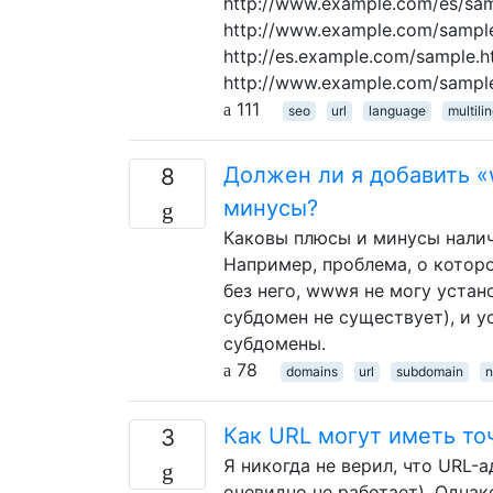
http://www.example.com/es/sa
http://www.example.com/sample.
http://es.example.com/sample.
http://www.example.com/sampl
111
seo
url
language
multili
Должен ли я добавить «
8
минусы?
Каковы плюсы и минусы наличи
Например, проблема, о которо
без него, wwwя не могу устан
субдомен не существует), и 
субдомены.
78
domains
url
subdomain
Как URL могут иметь точ
3
Я никогда не верил, что URL-а
очевидно не работает). Однак