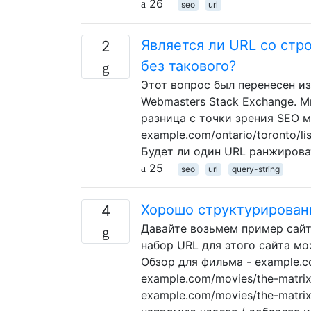
26
seo
url
Является ли URL со стр
2
без такового?
Этот вопрос был перенесен из
Webmasters Stack Exchange. Ми
разница с точки зрения SEO 
example.com/ontario/toronto/li
Будет ли один URL ранжирова
25
seo
url
query-string
Хорошо структурирован
4
Давайте возьмем пример сайт
набор URL для этого сайта мо
Обзор для фильма - example.c
example.com/movies/the-matrix
example.com/movies/the-matrix