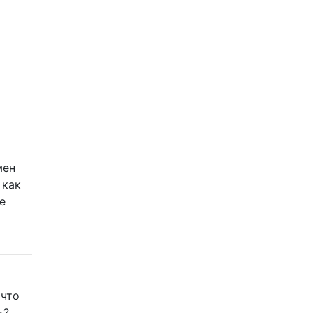
мен
 как
е
(что
ь?