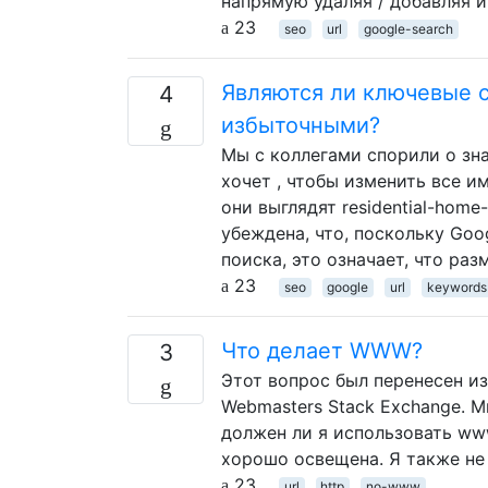
напрямую удаляя / добавляя и
23
seo
url
google-search
Являются ли ключевые 
4
избыточными?
Мы с коллегами спорили о зн
хочет , чтобы изменить все и
они выглядят residential-home-
убеждена, что, поскольку Goo
поиска, это означает, что ра
23
seo
google
url
keywords
Что делает WWW?
3
Этот вопрос был перенесен из
Webmasters Stack Exchange. М
должен ли я использовать ww
хорошо освещена. Я также не
23
url
http
no-www