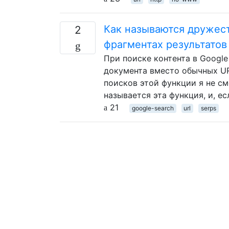
Как называются дружес
2
фрагментах результатов
При поиске контента в Googl
документа вместо обычных UR
поисков этой функции я не см
называется эта функция, и, ес
21
google-search
url
serps