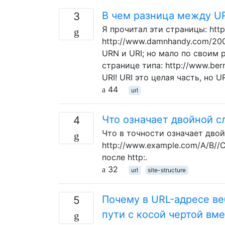
В чем разница между UR
3
Я прочитал эти страницы: http:
http://www.damnhandy.com/2007
URN и URI; но мало по своим 
странице типа: http://www.ber
URI! URI это целая часть, но 
44
url
Что означает двойной с
4
Что в точности означает двой
http://www.example.com/A/B//
после http:.
32
url
site-structure
Почему в URL-адресе в
5
пути с косой чертой вм