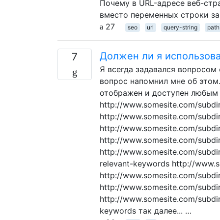
Почему в URL-адресе веб-стр
вместо переменных строки за
27
seo
url
query-string
path
Должен ли я использова
7
Я всегда задавался вопросом 
вопрос напомнил мне об этом.
отображен и доступен любым
http://www.somesite.com/subdir
http://www.somesite.com/subdir
http://www.somesite.com/subdir
http://www.somesite.com/subdir
http://www.somesite.com/subdi
relevant-keywords http://www.
http://www.somesite.com/subdi
http://www.somesite.com/subdi
http://www.somesite.com/subd
keywords так далее... …