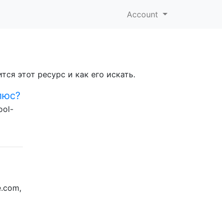
Account
тся этот ресурс и как его искать.
люс?
ool-
.com,