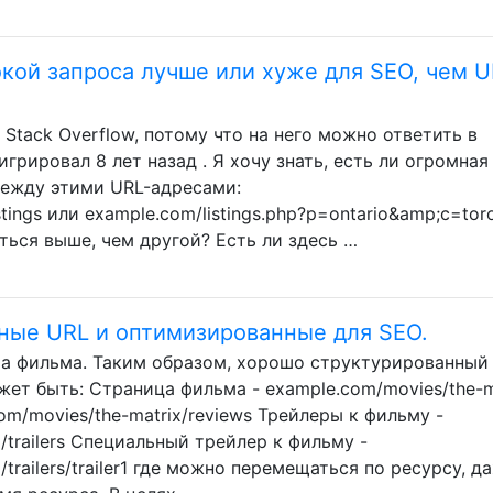
окой запроса лучше или хуже для SEO, чем 
 Stack Overflow, потому что на него можно ответить в
грировал 8 лет назад . Я хочу знать, есть ли огромная
между этими URL-адресами:
stings или example.com/listings.php?p=ontario&amp;c=tor
ться выше, чем другой? Есть ли здесь …
ные URL и оптимизированные для SEO.
а фильма. Таким образом, хорошо структурированный
жет быть: Страница фильма - example.com/movies/the-m
om/movies/the-matrix/reviews Трейлеры к фильму -
/trailers Специальный трейлер к фильму -
/trailers/trailer1 где можно перемещаться по ресурсу, д