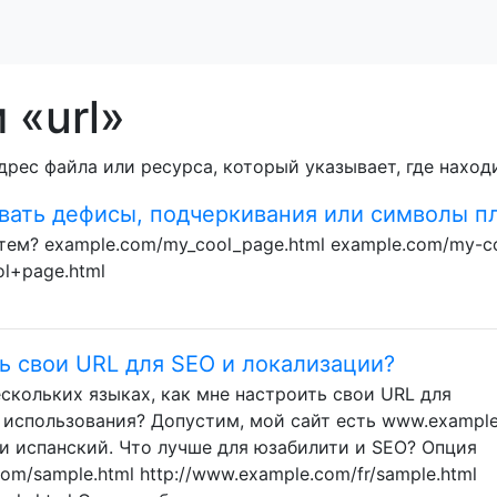
 «url»
адрес файла или ресурса, который указывает, где находи
вать дефисы, подчеркивания или символы п
тем? example.com/my_cool_page.html example.com/my-c
l+page.html
ь свои URL для SEO и локализации?
ескольких языках, как мне настроить свои URL для
 использования? Допустим, мой сайт есть www.example
 и испанский. Что лучше для юзабилити и SEO? Опция
com/sample.html http://www.example.com/fr/sample.html