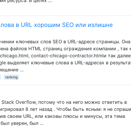
мя ресурса. В целях …
слова в URL хорошим SEO или излишне
ачении ключевых слов SEO в URL-адресе страницы. Она
мена файлов HTML страниц ограждения компании , так 
chicago.html, contact-chicago-contractor.htmlи так далее
gle выделяет ключевые слова в URL-адресах в результа
змещение …
ranking
 Stack Overflow, потому что на него можно ответить в
игрировал 8 лет назад . Чтобы быть ясным: я не спраш
wв своем URL, или каковы плюсы и минусы, эта тема
 был уверен, был …