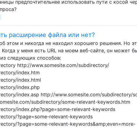
аницы предпочтительнее использовать пути с косой че
проса?
ть расширение файла или нет?
об этом и никогда не находил хорошего решения. Но э
 Когда у меня есть URL на моем веб-сайте, он может б
 из следующих способов:
ectory http://www.somesite.com/subdirectory/
ectory/index.htm
ectory/index.html
ectory/index.php
rectory/index.asp http://www.somesite.com/subdirectory/
somesite.com/subdirectory/some-relevant-keywords.htm
rectory/index.php?page=some-relevant-keywords
rectory/?page=some-relevant-keywords
irectory/?page=some-relevant-keywords&amp;even=more-