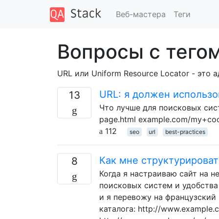
Веб-мастера
Теги
Вопросы с тегом
URL или Uniform Resource Locator - это 
URL: я должен использо
13
Что лучше для поисковых сис
page.html example.com/my+coo
112
seo
url
best-practices
Как мне структурироват
8
Когда я настраиваю сайт на н
поисковых систем и удобства
и я перевожу на французский
каталога: http://www.example.