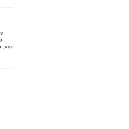
ие
в
ь, как