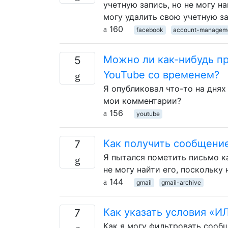
учетную запись, но не могу н
могу удалить свою учетную з
160
facebook
account-managem
Можно ли как-нибудь п
5
YouTube со временем?
Я опубликовал что-то на днях
мои комментарии?
156
youtube
Как получить сообщение
7
Я пытался пометить письмо ка
не могу найти его, поскольку 
144
gmail
gmail-archive
Как указать условия «И
7
Как я могу фильтровать сообщ