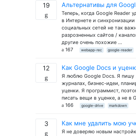
Альтернативы для Google
19
Теперь, когда Google Reader 
в Интернете и синхронизации
социальных сетей не так важ
разрозненных сайтов / канало
другие очень похожие …
167
webapp-rec
google-reader
Как Google Docs и уцен
12
Я люблю Google Docs. Я пишу 
журналах, бизнес-идеи, плани
уценки. Я программист, поэто
писать вещи в уценке, а не в 
166
google-drive
markdown
Как мне удалить мою уч
3
Я не доверяю новым настрой