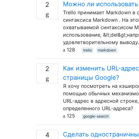
Можно ли использовать з
2
Trello принимает Markdown в 
синтаксиса Markdown . На это
охватываемой синтаксисом Ma
использование, &lt;del&gt;на
удовлетворительному выводу.
128
trello
markdown
Как изменить URL-адре
2
страницы Google?
Я хочу посмотреть на кэширов
помощью обычных механизмов,
URL-адрес в адресной строке
определенного URL-адреса?
125
google-search
Сделать одностраничны
4