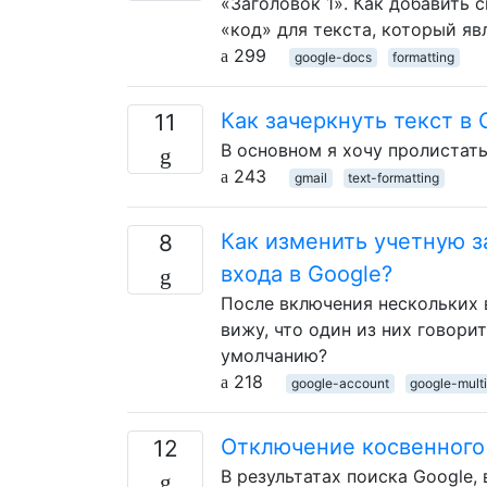
«Заголовок 1». Как добавить 
«код» для текста, который я
299
google-docs
formatting
Как зачеркнуть текст в 
11
В основном я хочу пролистать 
243
gmail
text-formatting
Как изменить учетную 
8
входа в Google?
После включения нескольких в
вижу, что один из них говори
умолчанию?
218
google-account
google-multi
Отключение косвенного 
12
В результатах поиска Google,