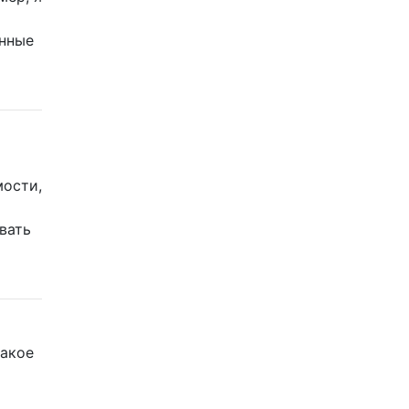
онные
мости,
вать
такое