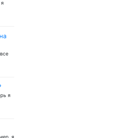
 я
на
 все
?
рь я
мер, я