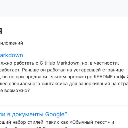
я
приложений
Markdown
жно работать с GitHub Markdown, но, в частности,
 не работает. Раньше он работал на устаревшей странице
, но не при предварительном просмотре README.mdфай
ашел специального синтаксиса для зачеркивания на стр
 не возможно?
ли в документы Google?
ший набор стилей, таких как «Обычный текст» и