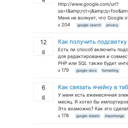
http://www.google.com/url?
sa=t&amp;rct=j&amp;q=foo&a
Меня не волнует, что Google 
204
google-search
privacy
Как получить подсветку
12
Есть ли способ включить подс
для редактирования и совмес
PHP или SQL также будет инт
179
google-docs
formatting
Как связать ячейку в та
6
У меня есть ежемесячная эле
месяц. Я хотел бы импортиров
Это возможно? Как это сдела
178
google-sheets
importrange