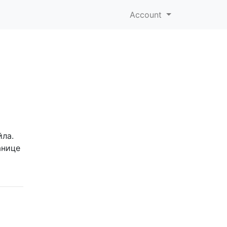
Account
ла.
анице