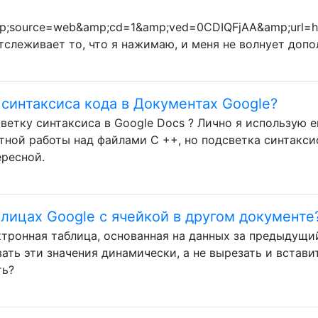
mp;source=web&amp;cd=1&amp;ved=0CDIQFjAA&amp;url=
отслеживает то, что я нажимаю, и меня не волнует допо
 синтаксиса кода в Документах Google?
ветку синтаксиса в Google Docs ? Лично я использую е
тной работы над файлами C ++, но подсветка синтакси
ересной.
блицах Google с ячейкой в ​​другом документе
ктронная таблица, основанная на данных за предыдущи
ать эти значения динамически, а не вырезать и вставит
ть?