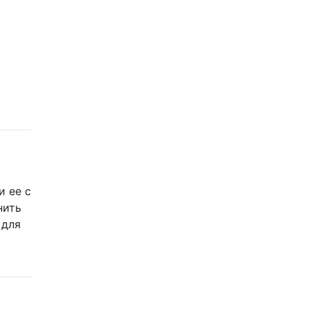
и ее с
нить
 для