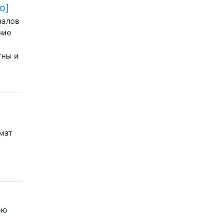
о]
налов
ние
тны и
рмат
ою