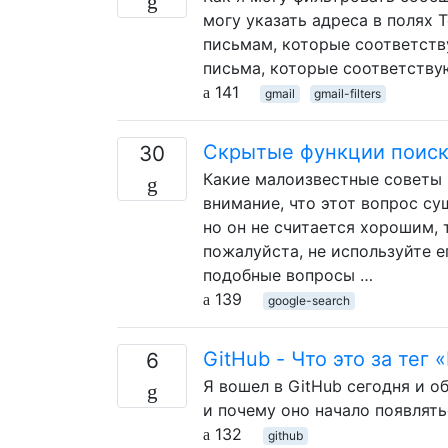
могу указать адреса в полях 
письмам, которые соответств
письма, которые соответству
141
gmail
gmail-filters
Скрытые функции поиск
30
Какие малоизвестные советы и
внимание, что этот вопрос су
но он не считается хорошим, 
пожалуйста, не используйте е
подобные вопросы …
139
google-search
GitHub - Что это за тег
6
Я вошел в GitHub сегодня и о
и почему оно начало появлять
132
github