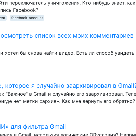
айти переключатель уничтожения. Кто-нибудь знает, как
апись Facebook?
ent
facebook-account
росмотреть список всех моих комментариев 
 и хотел бы снова найти видео. Есть ли способ увидеть
, которое я случайно заархивировал в Gmail
к "Важное" в Gmail и случайно его заархивировал. Тепе
нигде нет метки «архив». Как мне вернуть его обратно?
ЛИ» для фильтра Gmail
ения в Gmail, используя логические ORусловия? Напри