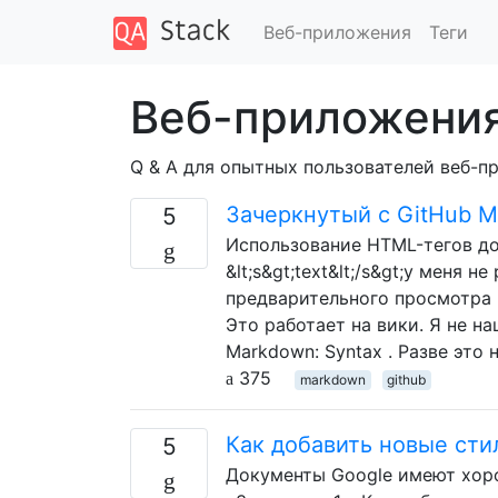
Веб-приложения
Теги
Веб-приложени
Q & A для опытных пользователей веб-
Зачеркнутый с GitHub 
5
Использование HTML-тегов дол
&lt;s&gt;text&lt;/s&gt;у меня
предварительного просмотра 
Это работает на вики. Я не н
Markdown: Syntax . Разве это
375
markdown
github
Как добавить новые сти
5
Документы Google имеют хоро