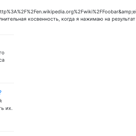
http%3A%2F%2Fen.wikipedia.org%2Fwiki%2FFoobar&amp
лнительная косвенность, когда я нажимаю на результат
го
са
?
й
ь их.