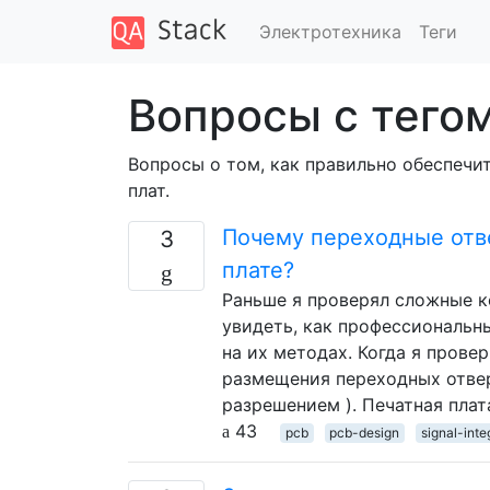
Электротехника
Теги
Вопросы с тегом 
Вопросы о том, как правильно обеспечи
плат.
Почему переходные отв
3
плате?
Раньше я проверял сложные к
увидеть, как профессиональн
на их методах. Когда я прове
размещения переходных отвер
разрешением ). Печатная пла
43
pcb
pcb-design
signal-inte