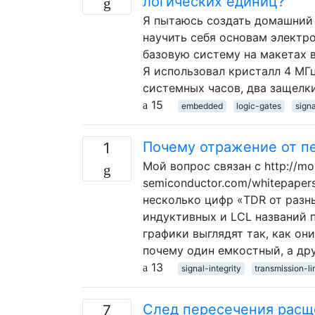
логических единиц?
Я пытаюсь создать домашний
научить себя основам электр
базовую систему на макетах 
Я использовал кристалл 4 МГ
системных часов, два защелк
15
embedded
logic-gates
signa
Почему отражение от пе
1
Мой вопрос связан с http://mo
semiconductor.com/whitepapers
несколько цифр «TDR от разны
индуктивных и LCL названий 
графики выглядят так, как он
почему один емкостный, а др
13
signal-integrity
transmission-li
След пересечения расщ
7