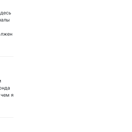
здесь
налы
олжен
м
онда
 чем я