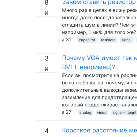
Зачем ставить резистор
8
Много раз в цепях я вижу рез
иногда даже последовательно
сгладить шум в линии? Чем эт
например, 1 мкФ для того же?
31
capacitor
resistors
signal
Почему VGA имеет так м
3
DVI-I, например)?
Если вы посмотрите на распи
было любопытно, почему, и я н
дополнительные выводы зазем
заземление для предотвращени
который поддерживает анало
27
analog
video
signal-integrit
Короткое расстояние м
4