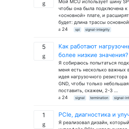
Мой MCU использует шину SPI
чтобы она была подключена к 
«основной» плате, и расширя
будет: длина трассы основной
24
spi
signal-integrity
Как работают нагрузочн
5
более низкие значения?
Я собираюсь попытаться подк
меня есть несколько важных во
идея нагрузочного резистора 
GND, чтобы только небольшая
поставить, скажем, 2-3 …
24
signal
termination
signal-in
PCIe, диагностика и ул
1
Я реализовал дизайн, который