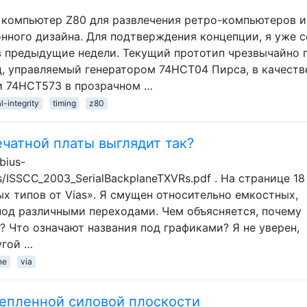
 компьютер Z80 для развлечения ретро-компьютеров и
онного дизайна. Для подтверждения концепции, я уже 
в предыдущие недели. Текущий прототип чрезвычайно п
ц, управляемый генератором 74HCT04 Пирса, в качеств
и 74HCT573 в прозрачном …
l-integrity
timing
z80
чатной платы выглядит так?
bius-
/ISSCC_2003_SerialBackplaneTXVRs.pdf . На странице 18
х типов от Vias». Я смущен относительно емкостных,
под различными переходами. Чем объясняется, почему
и? Что означают названия под графиками? Я не уверен,
угой …
ne
via
епленной силовой плоскости