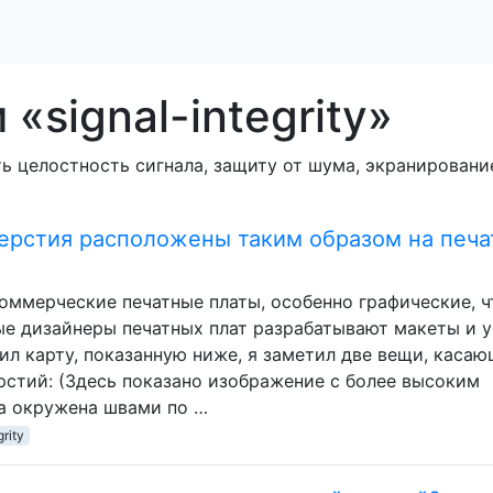
«signal-integrity»
ть целостность сигнала, защиту от шума, экранирован
ерстия расположены таким образом на печа
оммерческие печатные платы, особенно графические, 
ые дизайнеры печатных плат разрабатывают макеты и у
рил карту, показанную ниже, я заметил две вещи, каса
стий: (Здесь показано изображение с более высоким
та окружена швами по …
grity