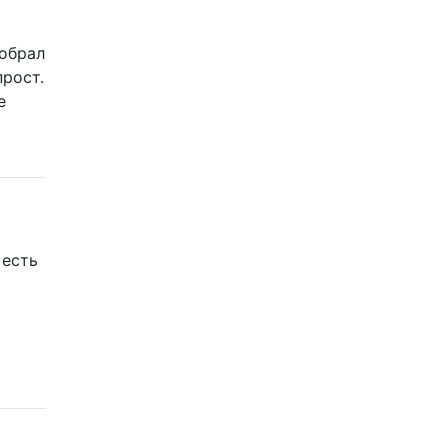
собрал
рост.
е
 есть