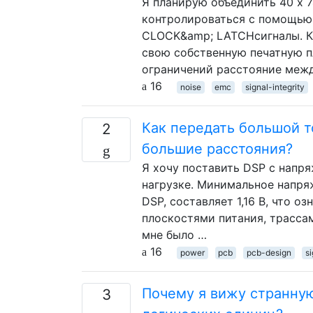
Я планирую объединить 40 х 
контролироваться с помощью 
CLOCK&amp; LATCHсигналы. К
свою собственную печатную пл
ограничений расстояние меж
16
noise
emc
signal-integrity
Как передать большой то
2
большие расстояния?
Я хочу поставить DSP с напря
нагрузке. Минимальное напря
DSP, составляет 1,16 В, что 
плоскостями питания, трасса
мне было …
16
power
pcb
pcb-design
si
Почему я вижу странную
3