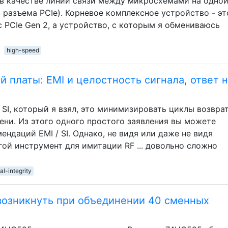
 в качестве линии связи между микросхемами на одно
з разъема PCIe). Корневое комплексное устройство - эт
 с PCIe Gen 2, а устройство, с которым я обмениваюсь
high-speed
 платы: EMI и целостность сигнала, ответ 
 SI, который я взял, это минимизировать циклы возврат
ни. Из этого одного простого заявления вы можете
ндаций EMI / SI. Однако, не видя или даже не видя
гой инструмент для имитации RF ... довольно сложно
al-integrity
возникнуть при объединении 40 сменных