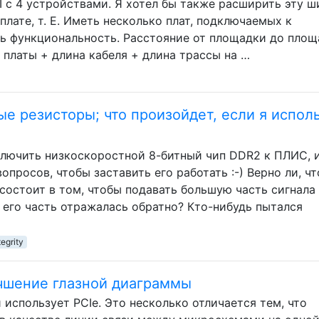
 с 4 устройствами. Я хотел бы также расширить эту ш
плате, т. Е. Иметь несколько плат, подключаемых к
ть функциональность. Расстояние от площадки до пло
 платы + длина кабеля + длина трассы на …
ые резисторы; что произойдет, если я испол
лючить низкоскоростной 8-битный чип DDR2 к ПЛИС, и
просов, чтобы заставить его работать :-) Верно ли, чт
состоит в том, чтобы подавать большую часть сигнала
 его часть отражалась обратно? Кто-нибудь пытался
tegrity
учшение глазной диаграммы
 использует PCIe. Это несколько отличается тем, что