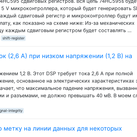
74HC595 сдвиговых регистров. Вся цепь 74HC595s буде
5 V микроконтроллера, который будет генерировать SD
аждый сдвиговый регистр и микроконтроллер будут и
ату, как показано на схеме ниже: Из-за механических
ду каждым сдвиговым регистром будет составлять …
shift-register
к (2,6 А) при низком напряжении (1,2 В) на
жением 1,2 В. Этот DSP требует тока 2,6 А при полной
жение, основанное на электрических характеристиках 
означает, что максимальное падение напряжения, вызван
ми и разъемами, не должно превышать 40 мВ. В моем с
gnal-integrity
 метку на линии данных для некоторых