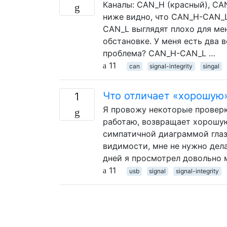
Каналы: CAN_H (красный), CA
ниже видно, что CAN_H-CAN_L
CAN_L выглядят плохо для ме
обстановке. У меня есть два 
проблема? CAN_H-CAN_L …
11
can
signal-integrity
singal
Что отличает «хорошую»
1
Я провожу некоторые проверки
работаю, возвращает хорошую
симпатичной диаграммой глаз
видимости, мне не нужно дела
дней я просмотрел довольно 
11
usb
signal
signal-integrity