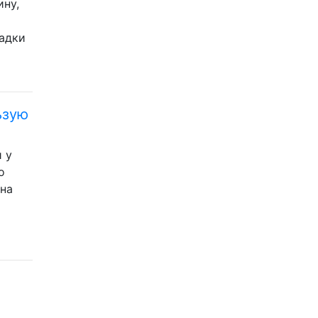
ину,
щадки
ьзую
 у
о
 на