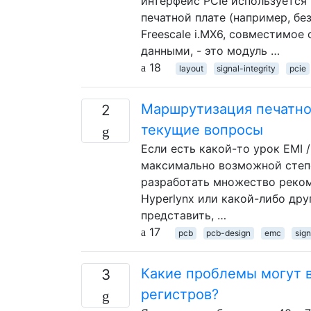
интерфейс PCIe используется
печатной плате (например, бе
Freescale i.MX6, совместимое
данными, - это модуль …
18
layout
signal-integrity
pcie
Маршрутизация печатной
2
текущие вопросы
Если есть какой-то урок EMI /
максимально возможной степе
разработать множество рекоме
Hyperlynx или какой-либо дру
представить, …
17
pcb
pcb-design
emc
sign
Какие проблемы могут 
3
регистров?