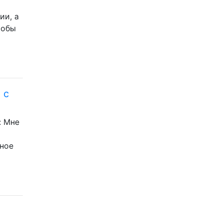
ии, а
тобы
 с
: Мне
ное