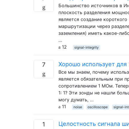
Большинство источников в И
плоскость разделения мощнос
является создание короткого 
маршрутизации через разделе
заземления) иметь какое-либо
…
12
signal-integrity
Хорошо использует для 1
7
Все мы знаем, почему использ
является обязательным при п
сопротивлением 1 МОм. Тепер
1: 1? Эти зонды не нашли бол
могу думать, …
11
noise
oscilloscope
signal-int
Целостность сигнала ш
1