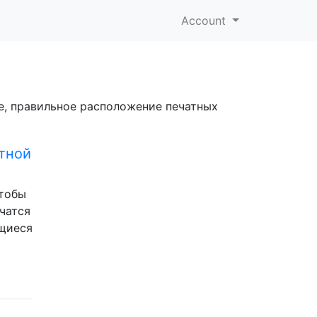
Account
ие, правильное расположение печатных
тной
чтобы
чатся
ющиеся