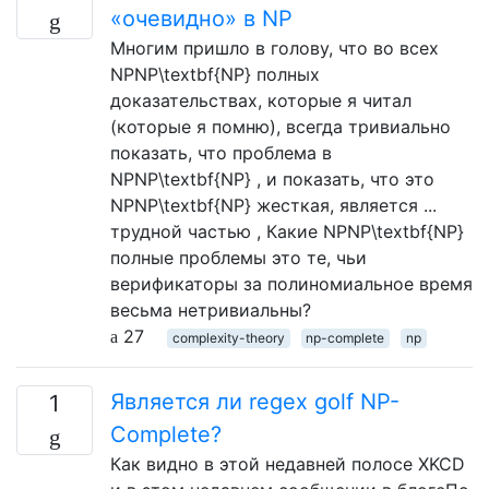
«очевидно» в NP
Многим пришло в голову, что во всех
NPNP\textbf{NP} полных
доказательствах, которые я читал
(которые я помню), всегда тривиально
показать, что проблема в
NPNP\textbf{NP} , и показать, что это
NPNP\textbf{NP} жесткая, является ...
трудной частью , Какие NPNP\textbf{NP}
полные проблемы это те, чьи
верификаторы за полиномиальное время
весьма нетривиальны?
27
complexity-theory
np-complete
np
Является ли regex golf NP-
1
Complete?
Как видно в этой недавней полосе XKCD