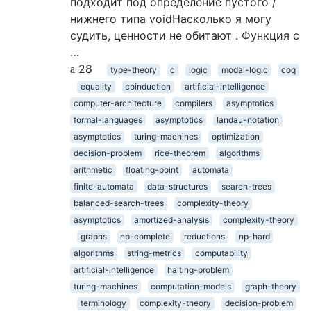
подходит под определение пустого /
нижнего типа voidНасколько я могу
судить, ценности не обитают . Функция с
…
28
type-theory
c
logic
modal-logic
coq
equality
coinduction
artificial-intelligence
computer-architecture
compilers
asymptotics
formal-languages
asymptotics
landau-notation
asymptotics
turing-machines
optimization
decision-problem
rice-theorem
algorithms
arithmetic
floating-point
automata
finite-automata
data-structures
search-trees
balanced-search-trees
complexity-theory
asymptotics
amortized-analysis
complexity-theory
graphs
np-complete
reductions
np-hard
algorithms
string-metrics
computability
artificial-intelligence
halting-problem
turing-machines
computation-models
graph-theory
terminology
complexity-theory
decision-problem