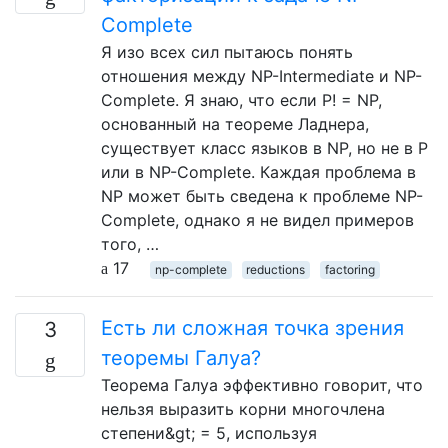
Complete
Я изо всех сил пытаюсь понять
отношения между NP-Intermediate и NP-
Complete. Я знаю, что если P! = NP,
основанный на теореме Ладнера,
существует класс языков в NP, но не в P
или в NP-Complete. Каждая проблема в
NP может быть сведена к проблеме NP-
Complete, однако я не видел примеров
того, …
17
np-complete
reductions
factoring
Есть ли сложная точка зрения
3
теоремы Галуа?
Теорема Галуа эффективно говорит, что
нельзя выразить корни многочлена
степени&gt; = 5, используя