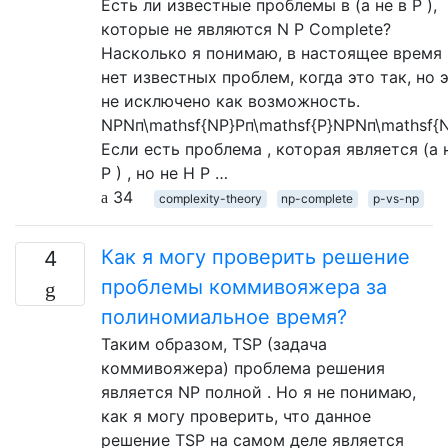
Есть ли известные проблемы в (а не в P ),
которые не являются N P Complete?
Насколько я понимаю, в настоящее время
нет известных проблем, когда это так, но 
не исключено как возможность.
NPNп\mathsf{NP}Pп\mathsf{P}NPNп\mathsf{
Если есть проблема , которая является (а 
Р ) , но не Н Р …
34
complexity-theory
np-complete
p-vs-np
Как я могу проверить решение
4
проблемы коммивояжера за
полиномиальное время?
Таким образом, TSP (задача
коммивояжера) проблема решения
является NP полной . Но я не понимаю,
как я могу проверить, что данное
решение TSP на самом деле является