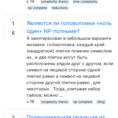
19
complexity-theory
time-complexity
np-complete
reductions
Являются ли головоломки «ноль
1
один» NP-полными?
Я заинтересован в небольшом варианте
мозаики: головоломка: каждый край
(квадратной) плитки помечен символом
из , и две плитки могут быть
расположены рядом друг с другом, если
символ на лицевой стороне одной
плитки равен а символ на лицевой
стороне другой плитки равен , для
некоторых . Тогда, учитывая набор
тайлов, можно …
18
complexity-theory
np-complete
tiling
Полиномиальная редукция из
2