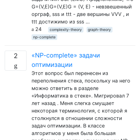
G=(V,E)G=(V,E)G = (V, E) - невзвешенный
орграф, sss и ttt - две вершины VVV , и
ttt достижимо из sss …
24
complexity-theory
graph-theory
np-complete
«NP-complete» задачи
2
оптимизации
Этот вопрос был перенесен из
переполнения стека, поскольку на него
можно ответить в разделе
«Информатика в стеке». Мигрировал 7
лет назад . Меня слегка смущает
некоторая терминология, с которой я
столкнулся в отношении сложности
задач оптимизации. В классе
алгоритмов у меня была большая