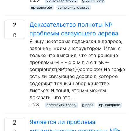
complexity-theory
graph-theory
np-complete
complexity-classes
Доказательство полноты NP
2
проблемы связующего дерева
Я ищу некоторые подсказки в вопросе,
заданном моим инструктором. Итак, я
только что выяснил, что это решение
проблемы :Н Р - с о м п л е т еNP-
complete\sf{NP\text{-}complete} На графе
есть ли связующее дерево в которое
содержит точный набор качестве
листьев. Я понял, что мы можем
доказать, что это …
23
complexity-theory
graphs
np-complete
Является ли проблема
2
«подмножество продукта» NP-