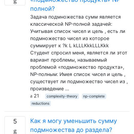
полной?
Задача подмножества сумм является
классической NP-полной задачей:
Учитывая список чисел и цель , есть ли
подмножество чисел из которое
суммирует к ?k L kLLLКkkLLLКkk
Студент спросил меня, является ли этот
вариант проблемы, называемый
проблемой «подмножество продукта»,
NP-полным: Имея список чисел и цель ,
существует ли подмножество чисел из ,
произведение …
21
complexity-theory
np-complete
reductions
Как я могу уменьшить сумму
5
подмножества до раздела?