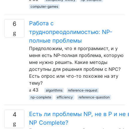
computer-games
Работа с
6
труднопреодолимостью: NP-
полные проблемы
Предположим, что я программист, и у
меня есть NP-полная проблема, которую
мне нужно решить. Какие методы
доступны для решения проблем с NPC?
Есть опрос или что-то похожее на эту
тему?
43
algorithms
reference-request
np-complete
efficiency
reference-question
Есть ли проблемы NP, не в P и не 
4
NP Complete?