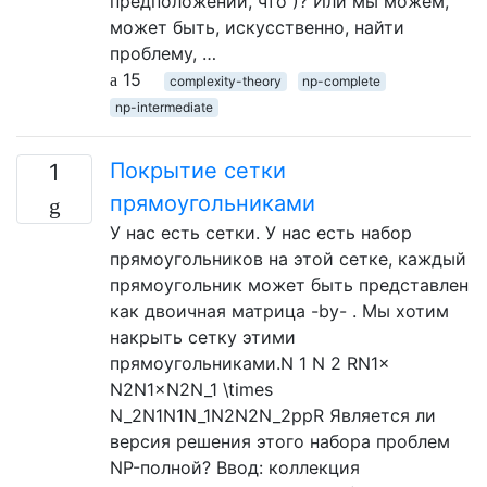
предположении, что )? Или мы можем,
может быть, искусственно, найти
проблему, …
15
complexity-theory
np-complete
np-intermediate
Покрытие сетки
1
прямоугольниками
У нас есть сетки. У нас есть набор
прямоугольников на этой сетке, каждый
прямоугольник может быть представлен
как двоичная матрица -by- . Мы хотим
накрыть сетку этими
прямоугольниками.N 1 N 2 RN1×
N2N1×N2N_1 \times
N_2N1N1N_1N2N2N_2ррR Является ли
версия решения этого набора проблем
NP-полной? Ввод: коллекция