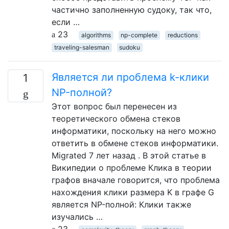
частично заполненную судоку, так что,
если …
23
algorithms
np-complete
reductions
traveling-salesman
sudoku
Является ли проблема k-клики
1
NP-полной?
Этот вопрос был перенесен из
теоретического обмена стеков
информатики, поскольку на него можно
ответить в обмене стеков информатики.
Migrated 7 лет назад . В этой статье в
Википедии о проблеме Клика в теории
графов вначале говорится, что проблема
нахождения клики размера K в графе G
является NP-полной: Клики также
изучались …
23