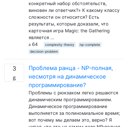
конкретный набор обстоятельств,
виновен ли ответчик?» К какому классу
сложности он относится? Есть
результаты, которые доказали, что
карточная игра Magic: the Gathering
является …
64
complexity-theory
np-complete
decision-problem
Проблема ранца - NP-полная,
3
несмотря на динамическое
программирование?
Проблемы с рюкзаком легко решаются
динамическим программированием.
Динамическое программирование
выполняется за полиномиальное время;
вот почему мы делаем это, верно? Я
читал, что это на самом деле NP-полная