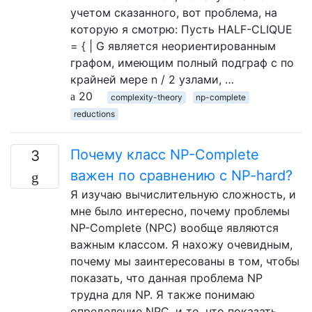
учетом сказанного, вот проблема, на
которую я смотрю: Пусть HALF-CLIQUE
= { | G является неориентированным
графом, имеющим полный подграф с по
крайней мере n / 2 узлами, …
20
complexity-theory
np-complete
reductions
Почему класс NP-Complete
3
важен по сравнению с NP-hard?
Я изучаю вычислительную сложность, и
мне было интересно, почему проблемы
NP-Complete (NPC) вообще являются
важным классом. Я нахожу очевидным,
почему мы заинтересованы в том, чтобы
показать, что данная проблема NP
трудна для NP. Я также понимаю
определение NPC, и то, что показать