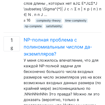
слов длины , которых нет вJ⊆ Е*J⊆Σ*J
\subseteq \Sigma^{*}| J c ∩ Σ n | ≤ р ( п ) п
∈ N . п п J …
16
complexity-theory
time-complexity
np-complete
satisfiability
NP-полная проблема с
1
полиномиальным числом да-
экземпляров?
У меня сложилось впечатление, что для
каждой NP-полной задачи для
бесконечно большого числа входных
размеров число экземпляров yes на всех
возможных входных данных размера (по
крайней мере) экспоненциально по
.NNnNNnNNn Это правда? Можно ли это
доказать (вероятно, только в