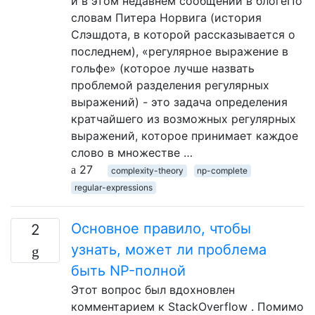
и в этом недавнем сообщении в блогеПо
словам Питера Норвига (история
Слэшдота, в которой рассказывается о
последнем), «регулярное выражение в
гольфе» (которое лучше назвать
проблемой разделения регулярных
выражений) - это задача определения
кратчайшего из возможных регулярных
выражений, которое принимает каждое
слово в множестве …
27
complexity-theory
np-complete
regular-expressions
Основное правило, чтобы
2
узнать, может ли проблема
быть NP-полной
Этот вопрос был вдохновлен
комментарием к StackOverflow . Помимо