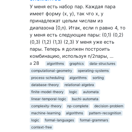
У меня есть набор пар. Каждая пара
имеет форму (x, y), так что x, y
принадлежат целым числам из
диапазона [0,n). Итак, если n равно 4, то
у меня есть следующие пары: (0,1) (0,2)
(0,3) (1,2) (1,3) (2,3) У меня уже есть
пары. Теперь я должен построить
комбинацию, используя n/2пары, …
28
algorithms
graphics
data-structures
computational-geometry
operating-systems
process-scheduling
algorithms
sorting
database-theory
relational-algebra
finite-model-theory
logic
automata
linear-temporal-logic
buchi-automata
complexity-theory
np-complete
decision-problem
machine-learning
algorithms
pattern-recognition
logic
formal-languages
formal-grammars
context-free