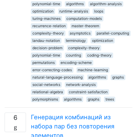
polynomial-time
algorithms
algorithm-analysis
optimization
runtime-analysis
loops
turing-machines
computation-models
recurrence-relation
master-theorem
complexity-theory
asymptotics
parallel-computing
landau-notation
terminology
optimization
decision-problem
complexity-theory
polynomial-time
counting
coding-theory
permutations
encoding-scheme
error-correcting-codes
machine-learning
natural-language-processing
algorithms
graphs
social-networks
network-analysis
relational-algebra
constraint-satisfaction
polymorphisms
algorithms
graphs
trees
Генерация комбинаций из
6
набора пар без повторения
элементов