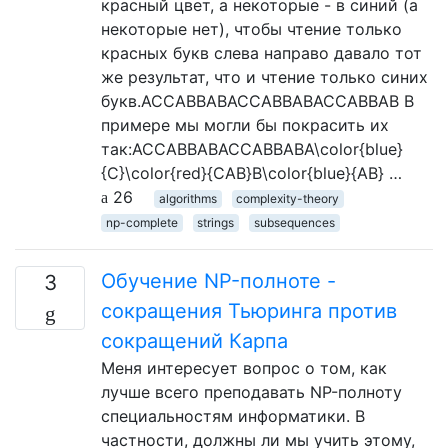
красный цвет, а некоторые - в синий (а
некоторые нет), чтобы чтение только
красных букв слева направо давало тот
же результат, что и чтение только синих
букв.ACCABBABACCABBABACCABBAB В
примере мы могли бы покрасить их
так:ACCABBABACCABBABA\color{blue}
{C}\color{red}{CAB}B\color{blue}{AB} …
26
algorithms
complexity-theory
np-complete
strings
subsequences
Обучение NP-полноте -
3
сокращения Тьюринга против
сокращений Карпа
Меня интересует вопрос о том, как
лучше всего преподавать NP-полноту
специальностям информатики. В
частности, должны ли мы учить этому,