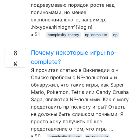
подразумеваю порядок роста над
полиномами, но менее
экспоненциального, например,
.NжурналNnlog⁡nn^{\log n}
51
complexity-theory
np-complete
np
Почему некоторые игры np-
6
complete?
Я прочитал статью в Википедии о «
Списке проблем с NP-полнотой » и
обнаружил, что такие игры, как Super
Mario, Pokemon, Tetris или Candy Crusha
Saga, являются NP-полными. Как я могу
представить np-полноту игры? Ответы
не должны быть слишком точными. Я
просто хочу получить общее
представление о том, что игры …
50
complexity-theory
np-complete