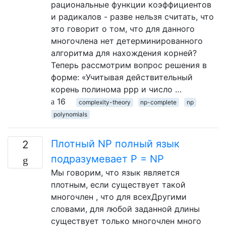
рациональные функции коэффициентов
и радикалов - разве нельзя считать, что
это говорит о том, что для данного
многочлена нет детерминированного
алгоритма для нахождения корней?
Теперь рассмотрим вопрос решения в
форме: «Учитывая действительный
корень полинома ppp и число …
16
complexity-theory
np-complete
np
polynomials
Плотный NP полный язык
2
подразумевает P = NP
Мы говорим, что язык является
плотным, если существует такой
многочлен , что для всехДругими
словами, для любой заданной длины
существует только многочлен много