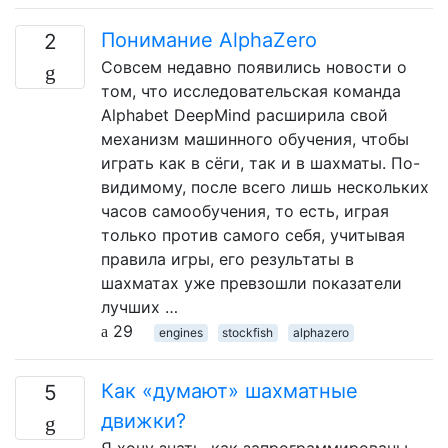
Понимание AlphaZero
2
Совсем недавно появились новости о
том, что исследовательская команда
Alphabet DeepMind расширила свой
механизм машинного обучения, чтобы
играть как в сёги, так и в шахматы. По-
видимому, после всего лишь нескольких
часов самообучения, то есть, играя
только против самого себя, учитывая
правила игры, его результаты в
шахматах уже превзошли показатели
лучших …
29
engines
stockfish
alphazero
Как «думают» шахматные
5
движки?
Я хочу знать, как запрограммированы