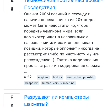
Темно-синий против Каспарова -
4
Последствия
Оценки 200M позиций в секунду и
наличия дерева поиска из 20+ ходов
может быть недостаточно, чтобы
победить чемпиона мира, если
компьютер ищет в неправильном
направлении или если он оценивает
позиции, которые оппонент никогда не
рассмотрит (либо по инстинкту и / или
рассуждению) ). Тактика кодирования
проста, стратегия кодирования сложна .
…
22
engines
history
world-championship
kasparov
human-versus-machine
Разрушают ли компьютеры
8
шахматы?