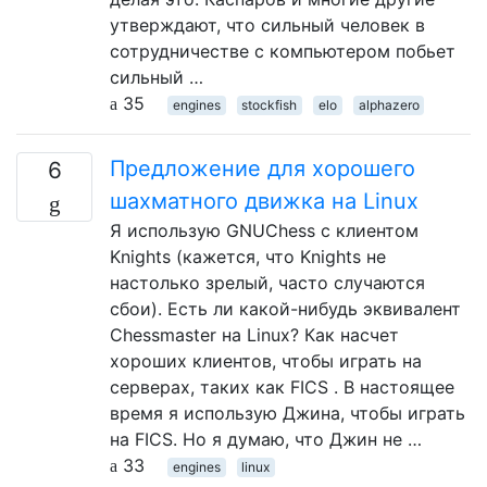
утверждают, что сильный человек в
сотрудничестве с компьютером побьет
сильный …
35
engines
stockfish
elo
alphazero
Предложение для хорошего
6
шахматного движка на Linux
Я использую GNUChess с клиентом
Knights (кажется, что Knights не
настолько зрелый, часто случаются
сбои). Есть ли какой-нибудь эквивалент
Chessmaster на Linux? Как насчет
хороших клиентов, чтобы играть на
серверах, таких как FICS . В настоящее
время я использую Джина, чтобы играть
на FICS. Но я думаю, что Джин не …
33
engines
linux