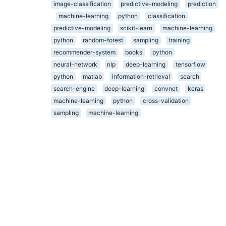
image-classification
predictive-modeling
prediction
machine-learning
python
classification
predictive-modeling
scikit-learn
machine-learning
python
random-forest
sampling
training
recommender-system
books
python
neural-network
nlp
deep-learning
tensorflow
python
matlab
information-retrieval
search
search-engine
deep-learning
convnet
keras
machine-learning
python
cross-validation
sampling
machine-learning