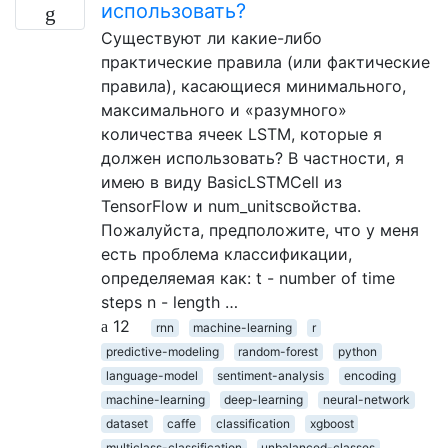
использовать?
Существуют ли какие-либо
практические правила (или фактические
правила), касающиеся минимального,
максимального и «разумного»
количества ячеек LSTM, которые я
должен использовать? В частности, я
имею в виду BasicLSTMCell из
TensorFlow и num_unitsсвойства.
Пожалуйста, предположите, что у меня
есть проблема классификации,
определяемая как: t - number of time
steps n - length …
12
rnn
machine-learning
r
predictive-modeling
random-forest
python
language-model
sentiment-analysis
encoding
machine-learning
deep-learning
neural-network
dataset
caffe
classification
xgboost
multiclass-classification
unbalanced-classes