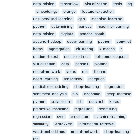
data-mining
tensorflow
visualization
tools
sql
embeddings
orange
feature-extraction
unsupervised-learning
gan
machine-learning
python
data-mining
pandas
machine-learning
data-mining
bigdata
apache-spark
apache-hadoop
deep-learning
python
convnet
keras
aggregation
clustering
k-means
r
random-forest
decision-trees
reference-request
visualization
data
pandas
plotting
neural-network
keras
rnn
theano
deep-learning
tensorflow
inception
predictive-modeling
deep-learning
regression
sentiment-analysis
nlp
encoding
deep-learning
python
scikit-learn
lda
convnet
keras
predictive-modeling
regression
overfitting
regression
svm
prediction
machine-learning
similarity
word2vec
information-retrieval
word-embeddings
neural-network
deep-learning
rnn