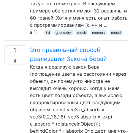
такую ​​же геометрию. В следующем
примере обе сетки имеют 32 вершины и
60 граней. Хотя у меня есть опыт работы
с программированием (c ++ и …
11
3d
geometry
mesh
memory
model
Это правильный способ
1
реализации Закона Бера?
Когда я реализую закон Бера
(поглощение цвета на расстоянии через
объект), он почему-то никогда не
выглядит очень хорошо. Когда у меня
есть цвет позади объекта, я вычисляю
скорректированный цвет следующим
образом: const vec3 c_absorb =
vec3(0.2,1.8,1.8); vec3 absorb = exp(-
c_absorb * (distanceInObject));
behindColor *= absorb; Это даст мне что-