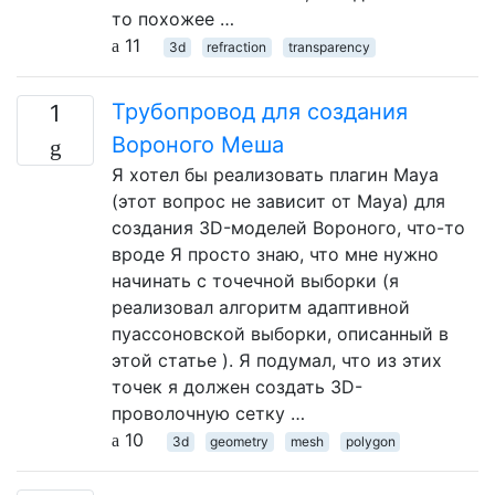
то похожее …
11
3d
refraction
transparency
Трубопровод для создания
1
Вороного Меша
Я хотел бы реализовать плагин Maya
(этот вопрос не зависит от Maya) для
создания 3D-моделей Вороного, что-то
вроде Я просто знаю, что мне нужно
начинать с точечной выборки (я
реализовал алгоритм адаптивной
пуассоновской выборки, описанный в
этой статье ). Я подумал, что из этих
точек я должен создать 3D-
проволочную сетку …
10
3d
geometry
mesh
polygon