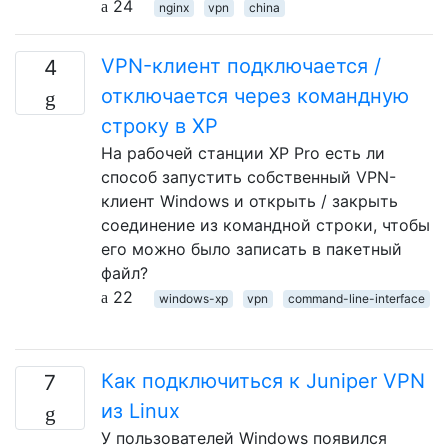
24
nginx
vpn
china
VPN-клиент подключается /
4
отключается через командную
строку в XP
На рабочей станции XP Pro есть ли
способ запустить собственный VPN-
клиент Windows и открыть / закрыть
соединение из командной строки, чтобы
его можно было записать в пакетный
файл?
22
windows-xp
vpn
command-line-interface
Как подключиться к Juniper VPN
7
из Linux
У пользователей Windows появился