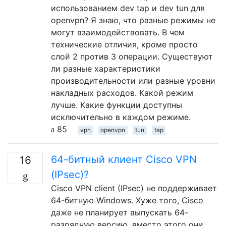
использованием dev tap и dev tun для
openvpn? Я знаю, что разные режимы не
могут взаимодействовать. В чем
технические отличия, кроме просто
слой 2 против 3 операции. Существуют
ли разные характеристики
производительности или разные уровни
накладных расходов. Какой режим
лучше. Какие функции доступны
исключительно в каждом режиме.
85
vpn
openvpn
tun
tap
64-битный клиент Cisco VPN
16
(IPsec)?
Cisco VPN client (IPsec) не поддерживает
64-битную Windows. Хуже того, Cisco
даже не планирует выпускать 64-
разрядную версию, вместо этого они