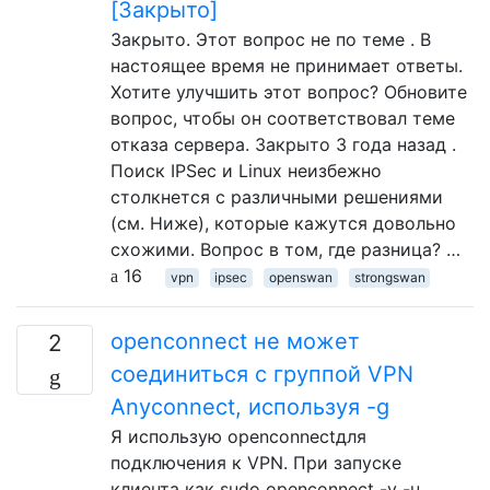
[Закрыто]
Закрыто. Этот вопрос не по теме . В
настоящее время не принимает ответы.
Хотите улучшить этот вопрос? Обновите
вопрос, чтобы он соответствовал теме
отказа сервера. Закрыто 3 года назад .
Поиск IPSec и Linux неизбежно
столкнется с различными решениями
(см. Ниже), которые кажутся довольно
схожими. Вопрос в том, где разница? …
16
vpn
ipsec
openswan
strongswan
openconnect не может
2
соединиться с группой VPN
Anyconnect, используя -g
Я использую openconnectдля
подключения к VPN. При запуске
клиента как sudo openconnect -v -u