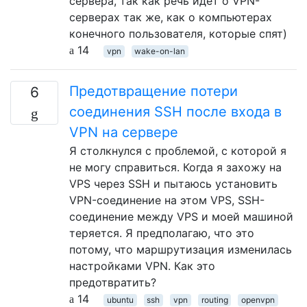
сервера, так как речь идет о VPN-
серверах так же, как о компьютерах
конечного пользователя, которые спят)
14
vpn
wake-on-lan
Предотвращение потери
6
соединения SSH после входа в
VPN на сервере
Я столкнулся с проблемой, с которой я
не могу справиться. Когда я захожу на
VPS через SSH и пытаюсь установить
VPN-соединение на этом VPS, SSH-
соединение между VPS и моей машиной
теряется. Я предполагаю, что это
потому, что маршрутизация изменилась
настройками VPN. Как это
предотвратить?
14
ubuntu
ssh
vpn
routing
openvpn