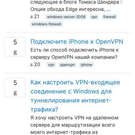
следующее в блоге Томаса Шиндера :
Опция обхода Edge интересна, …
21
windows-server-2008
vpn
firewall
windows-firewall
Подключите iPhone к OpenVPN
5
Есть ли способ подключить iPhone к
серверу OpenVPN нашей компании?
20
vpn
openvpn
iphone
Как настроить VPN-входящее
5
соединение с Windows для
туннелирования интернет-
трафика?
Я хочу настроить VPN на удаленном
сервере для маршрутизации всего
моего интернет-трафика из