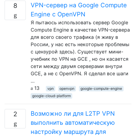
VPN-сервер на Google Compute
8
Engine с OpenVPN
Я пытаюсь использовать сервер Google
Compute Engine в качестве VPN-сервера
для всего своего трафика (я живу в
России, у нас есть некоторые проблемы
с цензурой здесь). Существует мини-
учебник по VPN на GCE , но он касается
сети между двумя серверами внутри
GCE, а не с OpenVPN. Я сделал все шаги
…
13
vpn
openvpn
google-compute-engine
google-cloud-platform
Возможно ли для L2TP VPN
2
выполнить автоматическую
настройку маршрута для