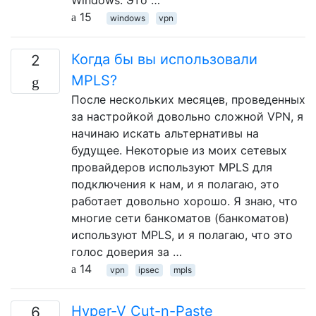
Windows. Это …
15
windows
vpn
Когда бы вы использовали
2
MPLS?
После нескольких месяцев, проведенных
за настройкой довольно сложной VPN, я
начинаю искать альтернативы на
будущее. Некоторые из моих сетевых
провайдеров используют MPLS для
подключения к нам, и я полагаю, это
работает довольно хорошо. Я знаю, что
многие сети банкоматов (банкоматов)
используют MPLS, и я полагаю, что это
голос доверия за …
14
vpn
ipsec
mpls
Hyper-V Cut-n-Paste
6