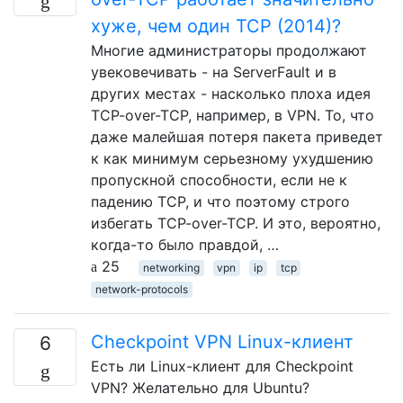
хуже, чем один TCP (2014)?
Многие администраторы продолжают
увековечивать - на ServerFault и в
других местах - насколько плоха идея
TCP-over-TCP, например, в VPN. То, что
даже малейшая потеря пакета приведет
к как минимум серьезному ухудшению
пропускной способности, если не к
падению TCP, и что поэтому строго
избегать TCP-over-TCP. И это, вероятно,
когда-то было правдой, …
25
networking
vpn
ip
tcp
network-protocols
Checkpoint VPN Linux-клиент
6
Есть ли Linux-клиент для Checkpoint
VPN? Желательно для Ubuntu?