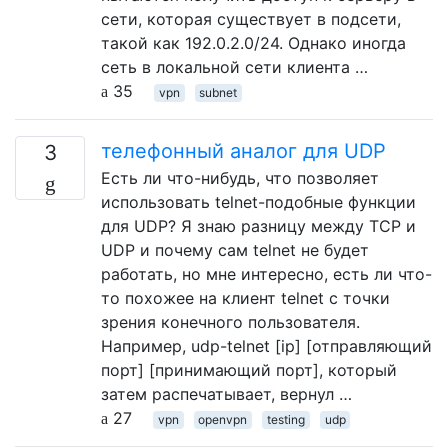
сети, которая существует в подсети,
такой как 192.0.2.0/24. Однако иногда
сеть в локальной сети клиента …
35
vpn
subnet
телефонный аналог для UDP
3
Есть ли что-нибудь, что позволяет
использовать telnet-подобные функции
для UDP? Я знаю разницу между TCP и
UDP и почему сам telnet не будет
работать, но мне интересно, есть ли что-
то похожее на клиент telnet с точки
зрения конечного пользователя.
Например, udp-telnet [ip] [отправляющий
порт] [принимающий порт], который
затем распечатывает, вернул …
27
vpn
openvpn
testing
udp