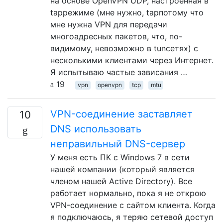
на основе OpenVPN UDP, настроенная в
tapрежиме (мне нужно, tapпотому что
мне нужна VPN для передачи
многоадресных пакетов, что, по-
видимому, невозможно в tunсетях) с
несколькими клиентами через Интернет.
Я испытываю частые зависания …
19
vpn
openvpn
tcp
mtu
VPN-соединение заставляет
10
DNS использовать
неправильный DNS-сервер
У меня есть ПК с Windows 7 в сети
нашей компании (который является
членом нашей Active Directory). Все
работает нормально, пока я не открою
VPN-соединение с сайтом клиента. Когда
я подключаюсь, я теряю сетевой доступ