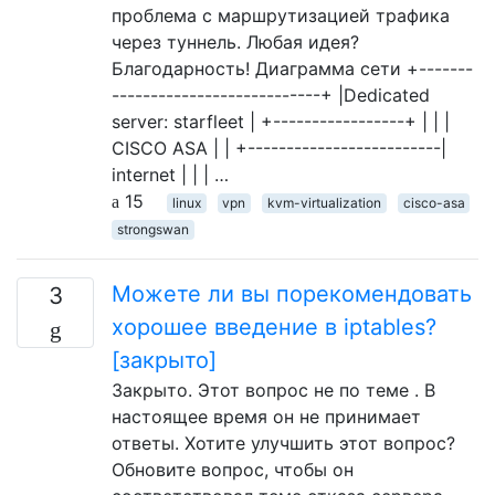
проблема с маршрутизацией трафика
через туннель. Любая идея?
Благодарность! Диаграмма сети +-------
---------------------------+ |Dedicated
server: starfleet | +-----------------+ | | |
CISCO ASA | | +-------------------------|
internet | | | …
15
linux
vpn
kvm-virtualization
cisco-asa
strongswan
Можете ли вы порекомендовать
3
хорошее введение в iptables?
[закрыто]
Закрыто. Этот вопрос не по теме . В
настоящее время он не принимает
ответы. Хотите улучшить этот вопрос?
Обновите вопрос, чтобы он