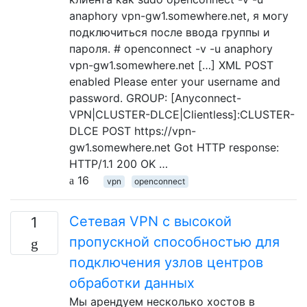
anaphory vpn-gw1.somewhere.net, я могу
подключиться после ввода группы и
пароля. # openconnect -v -u anaphory
vpn-gw1.somewhere.net […] XML POST
enabled Please enter your username and
password. GROUP: [Anyconnect-
VPN|CLUSTER-DLCE|Clientless]:CLUSTER-
DLCE POST https://vpn-
gw1.somewhere.net Got HTTP response:
HTTP/1.1 200 OK …
16
vpn
openconnect
Сетевая VPN с высокой
1
пропускной способностью для
подключения узлов центров
обработки данных
Мы арендуем несколько хостов в