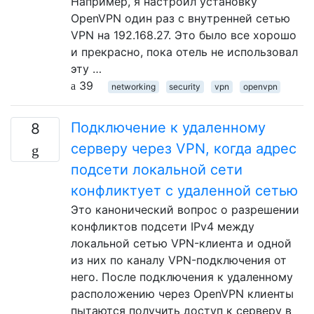
Например, я настроил установку
OpenVPN один раз с внутренней сетью
VPN на 192.168.27. Это было все хорошо
и прекрасно, пока отель не использовал
эту …
39
networking
security
vpn
openvpn
Подключение к удаленному
8
серверу через VPN, когда адрес
подсети локальной сети
конфликтует с удаленной сетью
Это канонический вопрос о разрешении
конфликтов подсети IPv4 между
локальной сетью VPN-клиента и одной
из них по каналу VPN-подключения от
него. После подключения к удаленному
расположению через OpenVPN клиенты
пытаются получить доступ к серверу в