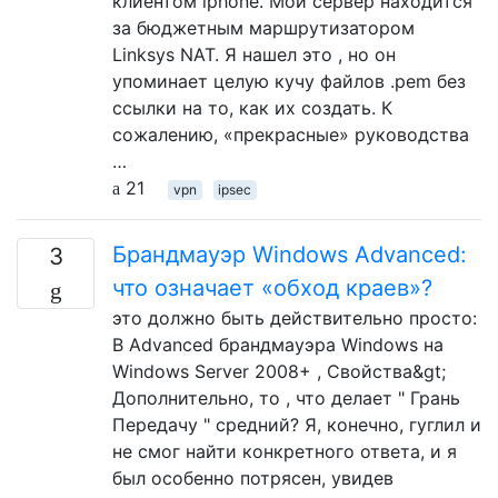
клиентом iphone. Мой сервер находится
за бюджетным маршрутизатором
Linksys NAT. Я нашел это , но он
упоминает целую кучу файлов .pem без
ссылки на то, как их создать. К
сожалению, «прекрасные» руководства
…
21
vpn
ipsec
Брандмауэр Windows Advanced:
3
что означает «обход краев»?
это должно быть действительно просто:
В Advanced брандмауэра Windows на
Windows Server 2008+ , Свойства&gt;
Дополнительно, то , что делает " Грань
Передачу " средний? Я, конечно, гуглил и
не смог найти конкретного ответа, и я
был особенно потрясен, увидев