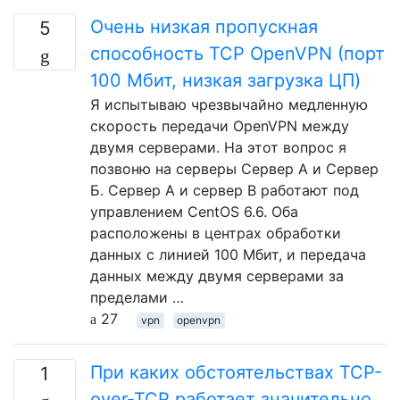
Очень низкая пропускная
5
способность TCP OpenVPN (порт
100 Мбит, низкая загрузка ЦП)
Я испытываю чрезвычайно медленную
скорость передачи OpenVPN между
двумя серверами. На этот вопрос я
позвоню на серверы Сервер А и Сервер
Б. Сервер A и сервер B работают под
управлением CentOS 6.6. Оба
расположены в центрах обработки
данных с линией 100 Мбит, и передача
данных между двумя серверами за
пределами …
27
vpn
openvpn
При каких обстоятельствах TCP-
1
over-TCP работает значительно