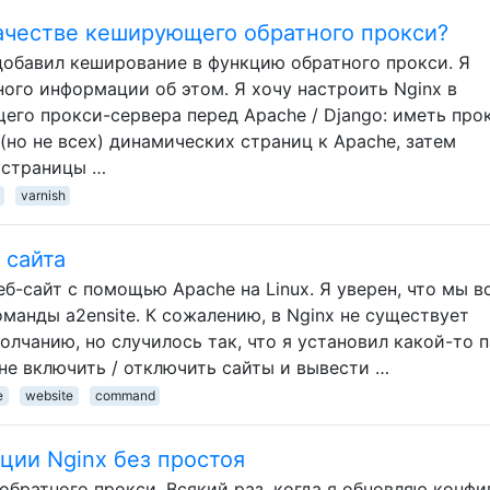
качестве кеширующего обратного прокси?
 добавил кеширование в функцию обратного прокси. Я
много информации об этом. Я хочу настроить Nginx в
его прокси-сервера перед Apache / Django: иметь про
(но не всех) динамических страниц к Apache, затем
 страницы …
varnish
 сайта
еб-сайт с помощью Apache на Linux. Я уверен, что мы в
манды a2ensite. К сожалению, в Nginx не существует
лчанию, но случилось так, что я установил какой-то 
не включить / отключить сайты и вывести …
e
website
command
ции Nginx без простоя
 обратного прокси. Всякий раз, когда я обновляю конфи