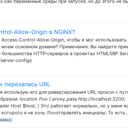
x как переменные среды при запуске, но до этого не б
trol-Allow-Origin в NGINX?
Access-Control-Allow-Origin, чтобы я мог использовать
в моем основном домене? Примечания: Вы найдете пр
ля большинства HTTP-серверов в проектах HTML5BP Ser
/server-configs
+ перезапись URL
и я использую его для реверсирования URL прокси с пу
зом: location /foo { proxy_pass http://localhost:3200;
header Host $host; } Это работает нормально, но у меня е
 которого я не хочу /fooотправлять инициалы. То есть 
edirect