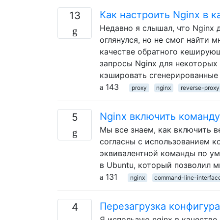
Как настроить Nginx в 
13
Недавно я слышал, что Nginx
оглянулся, но не смог найти 
качестве обратного кеширующ
запросы Nginx для некоторых 
кэшировать сгенерированные
143
proxy
nginx
reverse-proxy
Nginx включить команду
5
Мы все знаем, как включить в
согласны с использованием ко
эквивалентной команды по умо
в Ubuntu, который позволил м
131
nginx
command-line-interfac
Перезагрузка конфигура
4
Я использую nginx в качестве