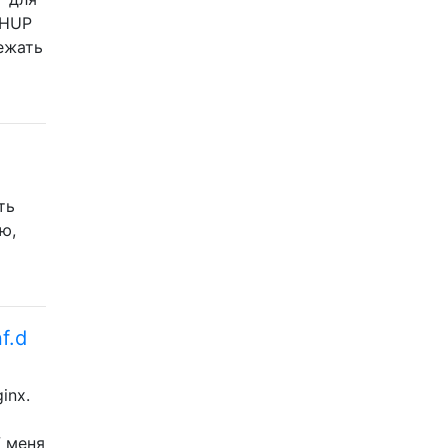
s HUP
бежать
ть
ю,
f.d
inx.
У меня