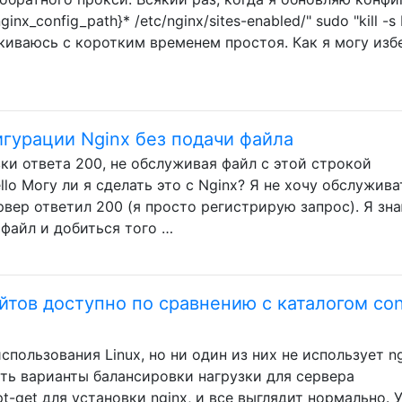
ginx_config_path}* /etc/nginx/sites-enabled/" sudo "kill -
талкиваюсь с коротким временем простоя. Как я могу из
игурации Nginx без подачи файла
ки ответа 200, не обслуживая файл с этой строкой
llo Могу ли я сделать это с Nginx? Я не хочу обслужива
рвер ответил 200 (я просто регистрирую запрос). Я зна
 файл и добиться того …
йтов доступно по сравнению с каталогом con
пользования Linux, но ни один из них не использует ng
ть варианты балансировки нагрузки для сервера
t-get для установки nginx, и все выглядит нормально. 