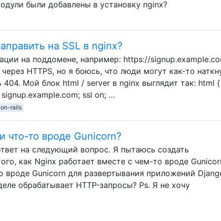
модули были добавлены в установку nginx?
аправить на SSL в nginx?
ации на поддомене, например: https://signup.example.c
через HTTPS, но я боюсь, что люди могут как-то наткн
404. Мой блок html / server в nginx выглядит так: html {
e signup.example.com; ssl on; …
on-rails
и что-то вроде Gunicorn?
твет на следующий вопрос. Я пытаюсь создать
го, как Nginx работает вместе с чем-то вроде Gunicor
то вроде Gunicorn для развертывания приложений Djang
 деле обрабатывает HTTP-запросы? Ps. Я не хочу