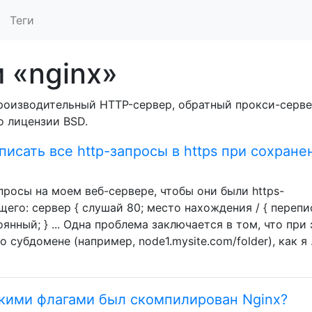
Теги
 «nginx»
опроизводительный HTTP-сервер, обратный прокси-серв
о лицензии BSD.
еписать все http-запросы в https при сохране
апросы на моем веб-сервере, чтобы они были https-
щего: сервер { слушай 80; место нахождения / { перепи
стоянный; } ... Одна проблема заключается в том, что при
 субдомене (например, node1.mysite.com/folder), как я
какими флагами был скомпилирован Nginx?