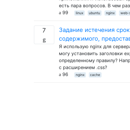
есть пара вопросов. В чем раз
99
linux
ubuntu
nginx
web-s
Задание истечения срок
7
содержимого, предостав
Я использую nginx для сервер
могу установить заголовки ex
определенному правилу? Напри
с расширением .css?
96
nginx
cache