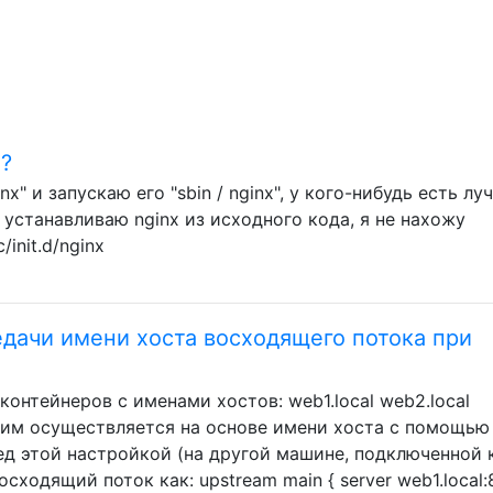
x?
inx" и запускаю его "sbin / nginx", у кого-нибудь есть л
я устанавливаю nginx из исходного кода, я не нахожу
/init.d/nginx
едачи имени хоста восходящего потока при
контейнеров с именами хостов: web1.local web2.local
ним осуществляется на основе имени хоста с помощью
ред этой настройкой (на другой машине, подключенной 
осходящий поток как: upstream main { server web1.local: