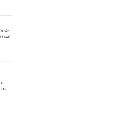
om Он
уться
n.
o на