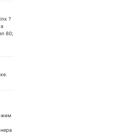
inx ?
та
en 80;
ке.
хожим
йнера