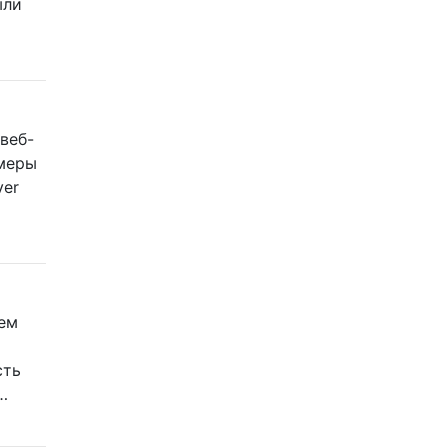
ыли
 веб-
имеры
ver
тем
сть
…