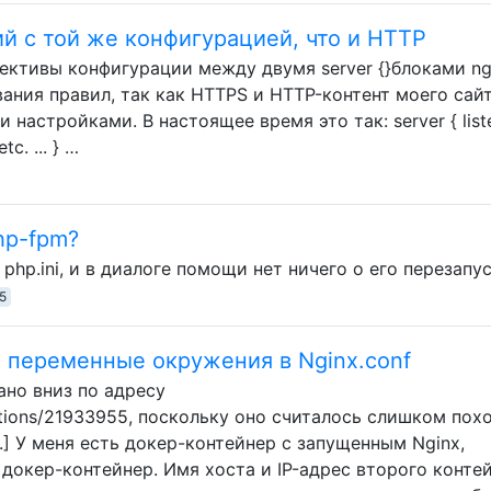
й с той же конфигурацией, что и HTTP
ективы конфигурации между двумя server {}блоками ng
ания правил, так как HTTPS и HTTP-контент моего сай
настройками. В настоящее время это так: server { list
etc. ... } …
hp-fpm?
hp.ini, и в диалоге помощи нет ничего о его перезапус
5
ь переменные окружения в Nginx.conf
но вниз по адресу
estions/21933955, поскольку оно считалось слишком по
w.] У меня есть докер-контейнер с запущенным Nginx,
докер-контейнер. Имя хоста и IP-адрес второго конте