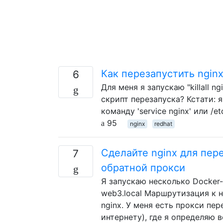
Как перезапустить ngin
6
Для меня я запускаю "killall ng
скрипт перезапуска? Кстати: 
команду 'service nginx' или /etc
95
nginx
redhat
Сделайте nginx для пер
7
обратной прокси
Я запускаю несколько Docker-
web3.local Маршрутизация к 
nginx. У меня есть прокси пе
интернету), где я определяю в