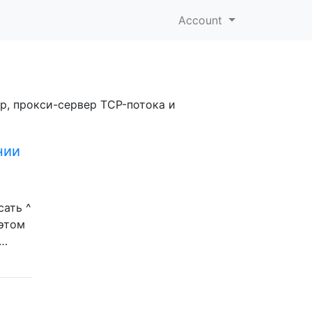
Account
ер, прокси-сервер TCP-потока и
нии
сать ^
 этом
 …