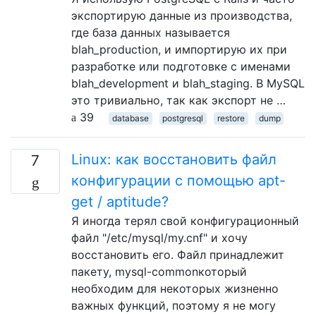
экспортирую данные из производства,
где база данных называется
blah_production, и импортирую их при
разработке или подготовке с именами
blah_development и blah_staging. В MySQL
это тривиально, так как экспорт не …
39
database
postgresql
restore
dump
Linux: как восстановить файл
7
конфигурации с помощью apt-
get / aptitude?
Я иногда терял свой конфигурационный
файл "/etc/mysql/my.cnf" и хочу
восстановить его. Файл принадлежит
пакету, mysql-commonкоторый
необходим для некоторых жизненно
важных функций, поэтому я не могу