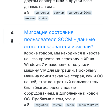
другом сервере (или в другой базе
данных на том …
9
sql-server
backup
sql-server-2008
restore
shrink
Миграция состояния
4
пользователя SCCM - данные
этого пользователя исчезли?
Короче говоря, мы находимся в хвосте
нашего проекта по переходу с XP на
Windows 7 и наконец-то получили
машину VIP для миграции. Поскольку
машина почти такая же старая, как и ОС
на ней, этот конкретный пользователь
был «благословлен» новым
оборудованием, в дополнение к новой
ОС. Проблема в том, что у …
8
migration
restore
sccm
sccm-2012-r2