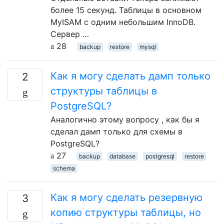
более 15 секунд. Таблицы в основном
MyISAM с одним небольшим InnoDB.
Сервер …
28
backup
restore
mysql
Как я могу сделать дамп только
2
структуры таблицы в
PostgreSQL?
Аналогично этому вопросу , как бы я
сделал дамп только для схемы в
PostgreSQL?
27
backup
database
postgresql
restore
schema
Как я могу сделать резервную
3
копию структуры таблицы, но