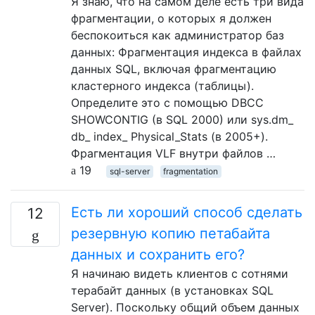
Я знаю, что на самом деле есть три вида
фрагментации, о которых я должен
беспокоиться как администратор баз
данных: Фрагментация индекса в файлах
данных SQL, включая фрагментацию
кластерного индекса (таблицы).
Определите это с помощью DBCC
SHOWCONTIG (в SQL 2000) или sys.dm_
db_ index_ Physical_Stats (в 2005+).
Фрагментация VLF внутри файлов …
19
sql-server
fragmentation
Есть ли хороший способ сделать
12
резервную копию петабайта
данных и сохранить его?
Я начинаю видеть клиентов с сотнями
терабайт данных (в установках SQL
Server). Поскольку общий объем данных