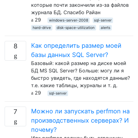
которые почти закончили из-за файлов
журнала БД. Спасибо Райан
29
windows-server-2008
sql-server
hard-drive
disk-space-utilization
alerts
Как определить размер моей
8
базы данных SQL Server?
Базовый: какой размер на диске моей
БД MS SQL Server? Больше: могу ли я
быстро увидеть, где находятся данные?
т.е. какие таблицы, журналы и т. д.
29
sql-server
Можно ли запускать perfmon на
7
производственных серверах? И
почему?