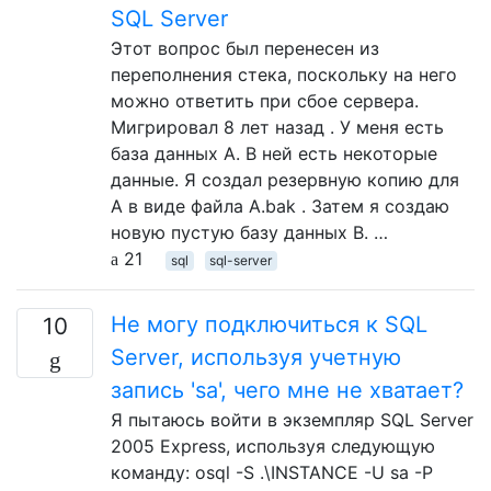
SQL Server
Этот вопрос был перенесен из
переполнения стека, поскольку на него
можно ответить при сбое сервера.
Мигрировал 8 лет назад . У меня есть
база данных A. В ней есть некоторые
данные. Я создал резервную копию для
A в виде файла A.bak . Затем я создаю
новую пустую базу данных B. …
21
sql
sql-server
Не могу подключиться к SQL
10
Server, используя учетную
запись 'sa', чего мне не хватает?
Я пытаюсь войти в экземпляр SQL Server
2005 Express, используя следующую
команду: osql -S .\INSTANCE -U sa -P