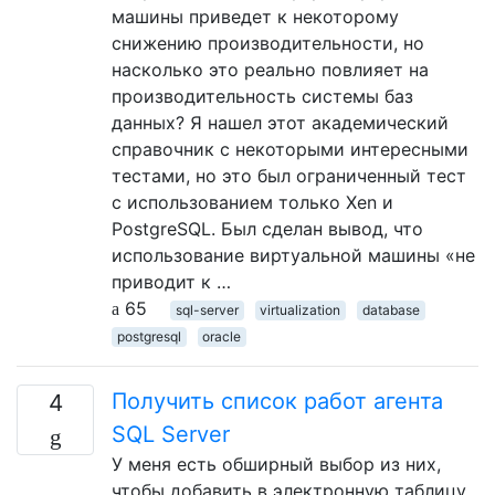
машины приведет к некоторому
снижению производительности, но
насколько это реально повлияет на
производительность системы баз
данных? Я нашел этот академический
справочник с некоторыми интересными
тестами, но это был ограниченный тест
с использованием только Xen и
PostgreSQL. Был сделан вывод, что
использование виртуальной машины «не
приводит к …
65
sql-server
virtualization
database
postgresql
oracle
Получить список работ агента
4
SQL Server
У меня есть обширный выбор из них,
чтобы добавить в электронную таблицу