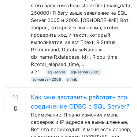
я его запустил dbcc shrinkfile ('main_data',
250000) Я бегу выше заявление на SQL
Server 2005 и 2008. [ОБНОВЛЕНИЕ] Вот
запрос, который я выполнил, чтобы
проверить ход и текст, который
выполняется. select T.text, R.Status,
R.Command, DatabaseName =
db_name(R.database_id) , R.cpu_time,
R.total_elapsed_time, …
31
sql-server
sql-server-2005
sql-server-2008
shrink
Как мне заставить работать это
11
соединение ODBC с SQL Server?
Примечание. Я явно изменил имена
серверов и IP-адреса на вымышленные.
Вот что происходит. У меня есть сервер,
на котором я звоню MYSERVER, под