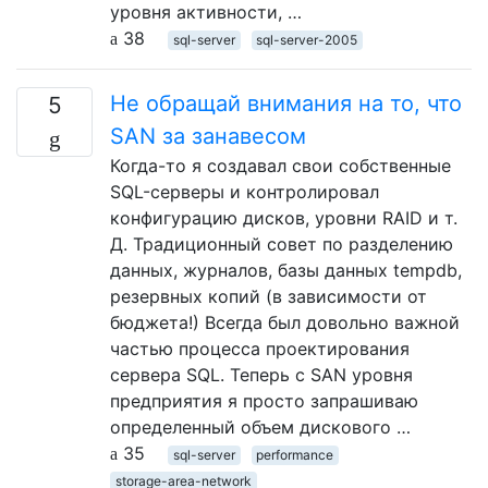
уровня активности, …
38
sql-server
sql-server-2005
Не обращай внимания на то, что
5
SAN за занавесом
Когда-то я создавал свои собственные
SQL-серверы и контролировал
конфигурацию дисков, уровни RAID и т.
Д. Традиционный совет по разделению
данных, журналов, базы данных tempdb,
резервных копий (в зависимости от
бюджета!) Всегда был довольно важной
частью процесса проектирования
сервера SQL. Теперь с SAN уровня
предприятия я просто запрашиваю
определенный объем дискового …
35
sql-server
performance
storage-area-network