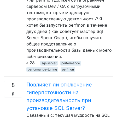
Или perfmon должен быть ограничен
сервером Dev / QA с нагрузочными
тестами, которые моделируют
производственную деятельность? Я
хотел бы запустить perfmon в течение
двух дней ( как советует мастер Sql
Server Брент Озар ), чтобы получить
общее представление о
производительности базы данных моего
веб-приложения.
28
sql-server
performance
performance-tuning
perfmon
Повлияет ли отключение
8
гиперпоточности на
производительность при
установке SQL Server?
Связанный с: текущая мудрость на SQL