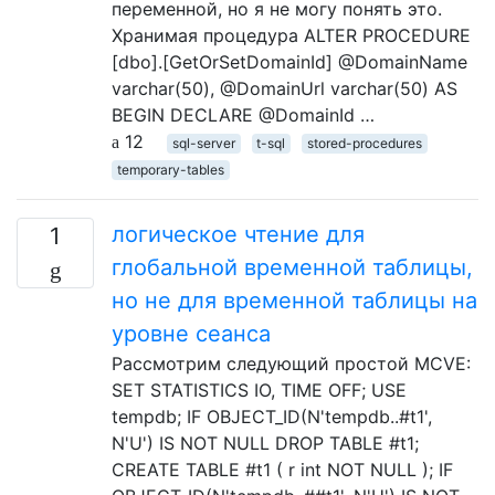
переменной, но я не могу понять это.
Хранимая процедура ALTER PROCEDURE
[dbo].[GetOrSetDomainId] @DomainName
varchar(50), @DomainUrl varchar(50) AS
BEGIN DECLARE @DomainId …
12
sql-server
t-sql
stored-procedures
temporary-tables
логическое чтение для
1
глобальной временной таблицы,
но не для временной таблицы на
уровне сеанса
Рассмотрим следующий простой MCVE:
SET STATISTICS IO, TIME OFF; USE
tempdb; IF OBJECT_ID(N'tempdb..#t1',
N'U') IS NOT NULL DROP TABLE #t1;
CREATE TABLE #t1 ( r int NOT NULL ); IF