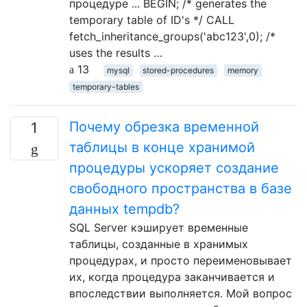
процедуре ... BEGIN; /* generates the
temporary table of ID's */ CALL
fetch_inheritance_groups('abc123',0); /*
uses the results …
13
mysql
stored-procedures
memory
temporary-tables
Почему обрезка временной
1
таблицы в конце хранимой
процедуры ускоряет создание
свободного пространства в базе
данных tempdb?
SQL Server кэширует временные
таблицы, созданные в хранимых
процедурах, и просто переименовывает
их, когда процедура заканчивается и
впоследствии выполняется. Мой вопрос