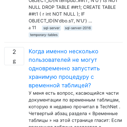
OBJECT_ID(N'tempdb..##t1', N'U') IS NOT
NULL DROP TABLE ##t1; CREATE TABLE
##t1 ( r int NOT NULL ); IF
OBJECT_ID(N'dbo.s1', N'U') …
11
sql-server
sql-server-2016
temporary-tables
Когда именно несколько
2
пользователей не могут
одновременно запустить
хранимую процедуру с
временной таблицей?
У меня есть вопрос, касающийся части
документации по временным таблицам,
которую я недавно прочитал в TechNet .
Четвертый абзац раздела « Временные
таблицы » на этой странице гласит: Если