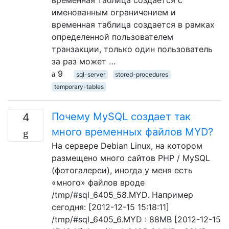
временная таблица создается с
именованным ограничением и
временная таблица создается в рамках
определенной пользователем
транзакции, только один пользователь
за раз может …
9
sql-server
stored-procedures
temporary-tables
Почему MySQL создает так
4
много временных файлов MYD?
На сервере Debian Linux, на котором
размещено много сайтов PHP / MySQL
(фотогалереи), иногда у меня есть
«много» файлов вроде
/tmp/#sql_6405_58.MYD. Например
сегодня: [2012-12-15 15:18:11]
/tmp/#sql_6405_6.MYD : 88MB [2012-12-15