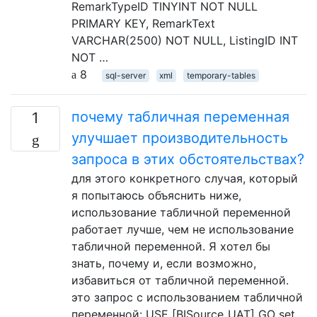
RemarkTypeID TINYINT NOT NULL
PRIMARY KEY, RemarkText
VARCHAR(2500) NOT NULL, ListingID INT
NOT …
8
sql-server
xml
temporary-tables
почему табличная переменная
1
улучшает производительность
запроса в этих обстоятельствах?
для этого конкретного случая, который
я попытаюсь объяснить ниже,
использование табличной переменной
работает лучше, чем не использование
табличной переменной. Я хотел бы
знать, почему и, если возможно,
избавиться от табличной переменной.
это запрос с использованием табличной
переменной: USE [BISource_UAT] GO set