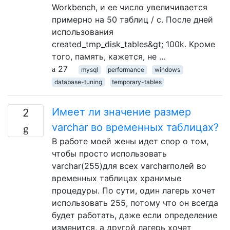
Workbench, и ее число увеличивается
примерно на 50 таблиц / с. После дней
использования
created_tmp_disk_tables&gt; 100k. Кроме
того, память, кажется, не …
27
mysql
performance
windows
database-tuning
temporary-tables
Имеет ли значение размер
2
varchar во временных таблицах?
В работе моей жены идет спор о том,
чтобы просто использовать
varchar(255)для всех varcharполей во
временных таблицах хранимые
процедуры. По сути, один лагерь хочет
использовать 255, потому что он всегда
будет работать, даже если определение
изменится, а другой лагерь хочет