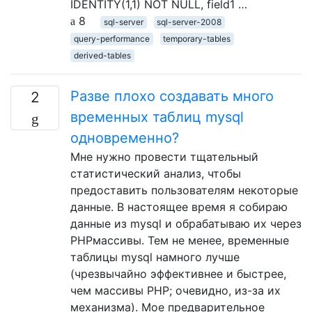
IDENTITY(1,1) NOT NULL, field1 …
8
sql-server
sql-server-2008
query-performance
temporary-tables
derived-tables
Разве плохо создавать много
2
временных таблиц mysql
одновременно?
Мне нужно провести тщательный
статистический анализ, чтобы
предоставить пользователям некоторые
данные. В настоящее время я собираю
данные из mysql и обрабатываю их через
PHPмассивы. Тем не менее, временные
таблицы mysql намного лучше
(чрезвычайно эффективнее и быстрее,
чем массивы PHP; очевидно, из-за их
механизма). Мое предварительное