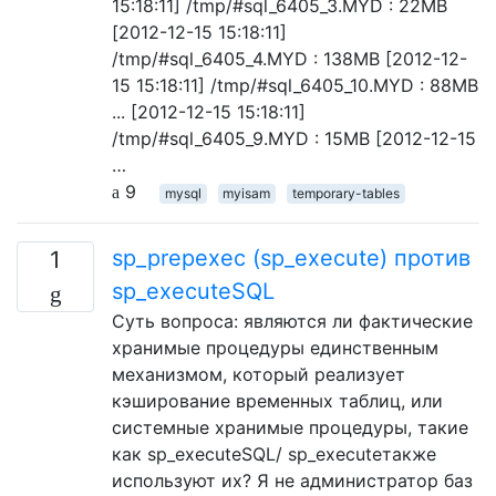
15:18:11] /tmp/#sql_6405_3.MYD : 22MB
[2012-12-15 15:18:11]
/tmp/#sql_6405_4.MYD : 138MB [2012-12-
15 15:18:11] /tmp/#sql_6405_10.MYD : 88MB
... [2012-12-15 15:18:11]
/tmp/#sql_6405_9.MYD : 15MB [2012-12-15
…
9
mysql
myisam
temporary-tables
sp_prepexec (sp_execute) против
1
sp_executeSQL
Суть вопроса: являются ли фактические
хранимые процедуры единственным
механизмом, который реализует
кэширование временных таблиц, или
системные хранимые процедуры, такие
как sp_executeSQL/ sp_executeтакже
используют их? Я не администратор баз