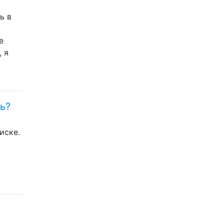
ь в
е
, я
ь?
иске.