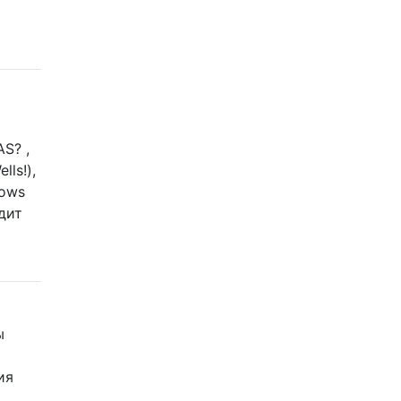
S? ,
ls!),
dows
дит
ы
ия