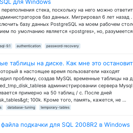
eSQL для Windows
 переполнения стека, поскольку на него можно ответит
администраторов баз данных. Мигрировал 6 лет назад .
ключить базу данных PostgreSQL на моем рабочем стол
нием по умолчанию является «postgres», но, разумеется
sql-9.1
authentication
password-recovery
е таблицы на диске. Как мне это остановит
 который в настоящее время пользователи находят
ледил проблему, создав MySQL временные таблицы на д
ed_tmp_disk_tablesв администрировании сервера Mysql
ивается примерно на 50 таблиц / с. После дней
k_tables&gt; 100k. Кроме того, память, кажется, не …
s
database-tuning
temporary-tables
файла подкачки для SQL 2008R2 в Windows