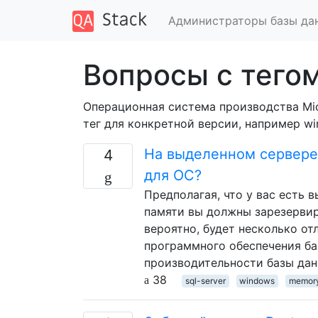
Администраторы базы да
Вопросы с тего
Операционная система производства Mic
тег для конкретной версии, например wi
На выделенном сервере 
4
для ОС?
Предполагая, что у вас есть 
памяти вы должны зарезервир
вероятно, будет несколько от
программного обеспечения баз
производительности базы дан
38
sql-server
windows
memor