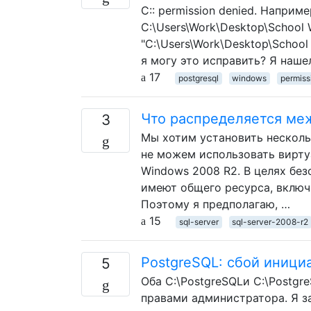
C:: permission denied. Наприм
C:\Users\Work\Desktop\School 
"C:\Users\Work\Desktop\School 
я могу это исправить? Я наше
17
postgresql
windows
permiss
Что распределяется ме
3
Мы хотим установить несколь
не можем использовать вирту
Windows 2008 R2. В целях без
имеют общего ресурса, включа
Поэтому я предполагаю, …
15
sql-server
sql-server-2008-r2
PostgreSQL: сбой иници
5
Оба C:\PostgreSQLи C:\Postgr
правами администратора. Я за