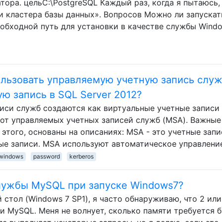
тора. цельC:\PostgreSQL Каждый раз, когда я пытаюсь,
 кластера базы данных». Вопросов Можно ли запускат
 обходной путь для установки в качестве службы Wind
льзовать управляемую учетную запись служ
ю запись в SQL Server 2012?
писи служб создаются как виртуальные учетные записи 
е от управляемых учетных записей служб (MSA). Важные
 этого, основаны на описаниях: MSA - это учетные запи
ные записи. MSA используют автоматическое управлени
windows
password
kerberos
службы MySQL при запуске Windows7?
 стол (Windows 7 SP1), я часто обнаруживаю, что 2 или
и MySQL. Меня не волнует, сколько памяти требуется б