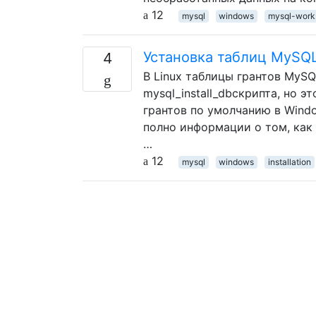
12
mysql
windows
mysql-work
Установка таблиц MySQL 
4
В Linux таблицы грантов MyS
mysql_install_dbскрипта, но 
грантов по умолчанию в Window
полно информации о том, как
…
12
mysql
windows
installation