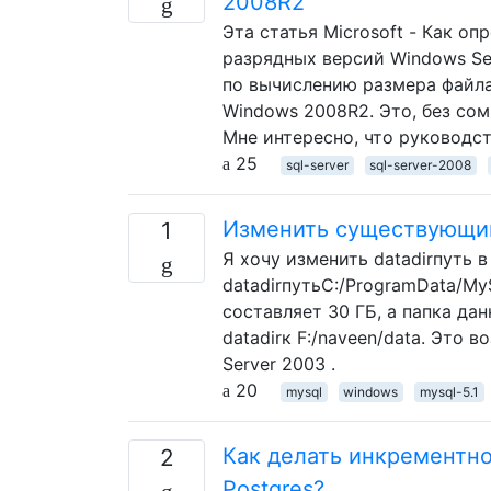
2008R2
Эта статья Microsoft - Как о
разрядных версий Windows Se
по вычислению размера файла
Windows 2008R2. Это, без сом
Мне интересно, что руководс
25
sql-server
sql-server-2008
Изменить существующий
1
Я хочу изменить datadirпуть 
datadirпутьC:/ProgramData/My
составляет 30 ГБ, а папка да
datadirк F:/naveen/data. Это
Server 2003 .
20
mysql
windows
mysql-5.1
Как делать инкрементно
2
Postgres?