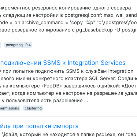
нкрементное резервное копирование одного сервера
ть следующие настройки в postgresql.conf: max_wal_send
ode = on archive_command = 'copy "%p" "c:\\postgres\\foo\
зовое резервное копирование с pg_basebackup -U postgr
postgresql-9.4
подключении SSMS к Integration Services
при попытке подключить SSMS к службам Integration
тевого имени конкретного кластера SQL Server: Соедин
ces на компьютере «FooDB» завершилось ошибкой: «Дост
кает, когда компьютер не настроен на разрешение уда
у пользователя есть разрешение …
permissions
clustering
айлу при попытке импорта
\iфайл, который не находится в папке psql.exe, он гов