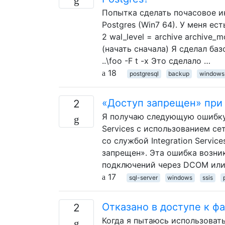
Попытка сделать почасовое и
Postgres (Win7 64). У меня ес
2 wal_level = archive archive_m
(начать сначала) Я сделал ба
..\foo -F t -x Это сделало …
18
postgresql
backup
windows
«Доступ запрещен» при 
2
Я получаю следующую ошибку 
Services с использованием се
со службой Integration Servi
запрещен». Эта ошибка возни
подключений через DCOM или 
17
sql-server
windows
ssis
Отказано в доступе к ф
2
Когда я пытаюсь использовать 