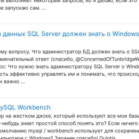
ле выполняет некоторые запросы, но я делаю, если это
е запускаю сам. …
 данных SQL Server должен знать о Windows
у вопросу. Что администратор БД должен знать о SSA
мечательный ответ (спасибо, @ConcernedOfTunbridgeWel
ос: Что нужно знать администратору SQL Server о Win
ость эффективно управлять им и понимать, что происхо
ни важно …
ySQL Workbench
р на жестком диске, который используют все мои баз
нибудь знает простой способ понять это? Если ничего
умолчанию mysql / workbench использует для сохранен
пьютере с Windows? Заранее спасибо! Quintis