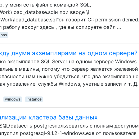
ер, у меня есть файл с командой SQL,
Work\load_database.sqlи при вводе \i
Work\load_database.sql"он говорит C:: permission denied
л работу вокруг здесь , где вы копируете файл …
ions
жду двумя экземплярами на одном сервере?
ко экземпляров SQL Server на одном сервере Windows
альные машины, потому что сервер является железной
опасности нам нужно убедиться, что два экземпляра не
я управление, службы Windows, учетные записи и т. Д.
windows
instance
ализации кластера базы данных
eSQL\dataесть postgresпользователь с полным доступом
пустил postgresql-9.1.2-1-windows.exe от пользователя