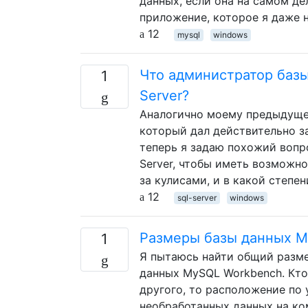
данных, если она на самом де
приложение, которое я даже н
12
mysql
windows
Что администратор базы
1
Server?
Аналогично моему предыдущем
который дал действительно за
теперь я задаю похожий вопр
Server, чтобы иметь возможн
за кулисами, и в какой степе
12
sql-server
windows
Размеры базы данных M
1
Я пытаюсь найти общий разме
данных MySQL Workbench. Кто-
другого, то расположение по 
необработанных данных на ком