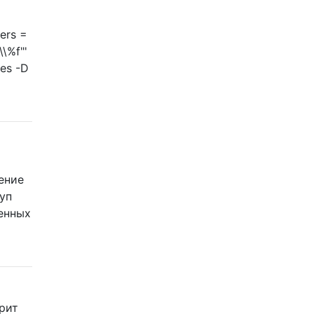
ers =
\%f"'
es -D
ение
уп
ленных
орит