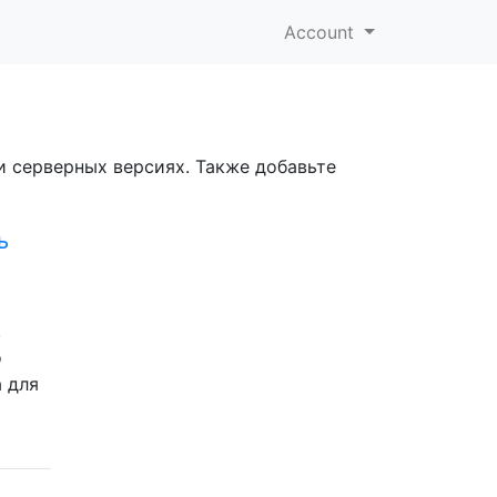
Account
и серверных версиях. Также добавьте
ь
,
о
а для