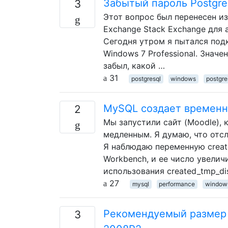
Забытый пароль Postgr
3
Этот вопрос был перенесен из
Exchange Stack Exchange для 
Сегодня утром я пытался под
Windows 7 Professional. Значе
забыл, какой …
31
postgresql
windows
postgre
MySQL создает временны
2
Мы запустили сайт (Moodle),
медленным. Я думаю, что отс
Я наблюдаю переменную creat
Workbench, и ее число увелич
использования created_tmp_dis
27
mysql
performance
window
Рекомендуемый размер 
3