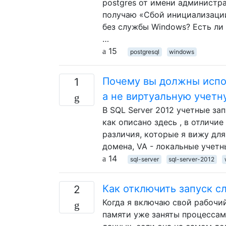
postgres от имени администра
получаю «Сбой инициализации
без службы Windows? Есть ли
…
15
postgresql
windows
Почему вы должны испо
1
а не виртуальную учетну
В SQL Server 2012 учетные за
как описано здесь , в отличи
различия, которые я вижу для
домена, VA - локальные учет
14
sql-server
sql-server-2012
Как отключить запуск 
2
Когда я включаю свой рабочий
памяти уже заняты процессам