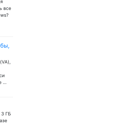
 я
ь все
ows?
бы,
(VA),
си
е …
 3 ГБ
азе