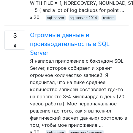
WITH FILE = 1, NORECOVERY, NOUNLOAD, S
= 5 ( and a lot of log backups for point …
20
sql-server
sql-server-2014
restore
Огромные данные и
3
производительность в SQL
Server
Я написал приложение с бэкэндом SQL
Server, которое собирает и хранит
огромное количество записей. Я
подсчитал, что на пике среднее
количество записей составляет где-то
на проспекте 3-4 миллиарда в день (20
часов работы). Мое первоначальное
решение (до того, как я выполнил
фактический расчет данных) состояло в
том, чтобы мое приложение …
20
sql-server
query-performance