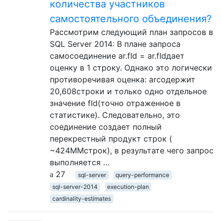
количества участников
самостоятельного объединения?
Рассмотрим следующий план запросов в
SQL Server 2014: В плане запроса
самосоединение ar.fId = ar.fIdдает
оценку в 1 строку. Однако это логически
противоречивая оценка: arсодержит
20,608строки и только одно отдельное
значение fId(точно отраженное в
статистике). Следовательно, это
соединение создает полный
перекрестный продукт строк (
~424MMстрок), в результате чего запрос
выполняется …
27
sql-server
query-performance
sql-server-2014
execution-plan
cardinality-estimates