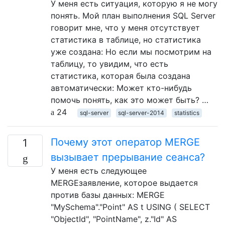
У меня есть ситуация, которую я не могу
понять. Мой план выполнения SQL Server
говорит мне, что у меня отсутствует
статистика в таблице, но статистика
уже создана: Но если мы посмотрим на
таблицу, то увидим, что есть
статистика, которая была создана
автоматически: Может кто-нибудь
помочь понять, как это может быть? …
24
sql-server
sql-server-2014
statistics
Почему этот оператор MERGE
1
вызывает прерывание сеанса?
У меня есть следующее
MERGEзаявление, которое выдается
против базы данных: MERGE
"MySchema"."Point" AS t USING ( SELECT
"ObjectId", "PointName", z."Id" AS