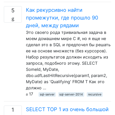
Как рекурсивно найти
5
промежутки, где прошло 90
дней, между рядами
Это своего рода тривиальная задача в
моем домашнем мире C #, но я еще не
сделал это в SQL и предпочел бы решать
ее на основе множеств (без курсоров).
Набор результатов должен исходить из
запроса, подобного этому. SELECT
SomeId, MyDate,
dbo.udfLastHitRecursive(param1, param2,
MyDate) as 'Qualifying' FROM T Как это
должно …
17
sql-server
sql-server-2014
recursive
SELECT TOP 1 из очень большой
1