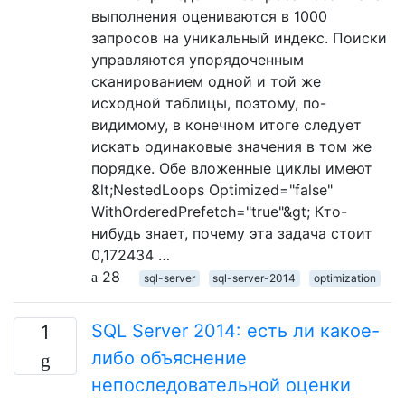
выполнения оцениваются в 1000
запросов на уникальный индекс. Поиски
управляются упорядоченным
сканированием одной и той же
исходной таблицы, поэтому, по-
видимому, в конечном итоге следует
искать одинаковые значения в том же
порядке. Обе вложенные циклы имеют
&lt;NestedLoops Optimized="false"
WithOrderedPrefetch="true"&gt; Кто-
нибудь знает, почему эта задача стоит
0,172434 …
28
sql-server
sql-server-2014
optimization
SQL Server 2014: есть ли какое-
1
либо объяснение
непоследовательной оценки