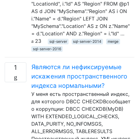
"LocationId", i."Id" AS "Region" FROM @p1
AS d JOIN "MySchema"."Region" AS i ON
i."Name" = d."Region" LEFT JOIN
"MySchema"."Location" AS z ON z."Name"
= d."Location" AND z."Region" = i."Id" …
23
sql-server
sql-server-2014
merge
sql-server-2016
Являются ли нефиксируемые
1
искажения пространственного
индекса нормальными?
У меня есть пространственный индекс,
для которого DBCC CHECKDBсообщает
о коррупции: DBCC CHECKDB(MyDB)
WITH EXTENDED_LOGICAL_CHECKS,
DATA_PURITY, NO_INFOMSGS,
ALL_ERRORMSGS, TABLERESULTS
Пространственный индекс, XML-индекс