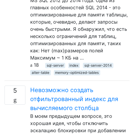
MS SQL 2012 до 2014 года. Одна из
главных особенностей SQL 2014 - это
оптимизированные для памяти таблицы,
которые, очевидно, делают запросы
очень быстрыми. Я обнаружил, что есть
несколько ограничений для таблиц,
оптимизированных для памяти, таких
как: Нет (max)размеров полей
Максимум ~ 1 КБ на …
18
sql-server
index
sql-server-2014
alter-table
memory-optimized-tables
Невозможно создать
5
отфильтрованный индекс для
вычисляемого столбца
В моем предыдущем вопросе, это
хорошая идея, чтобы отключить
эскалацию блокировки при добавлении