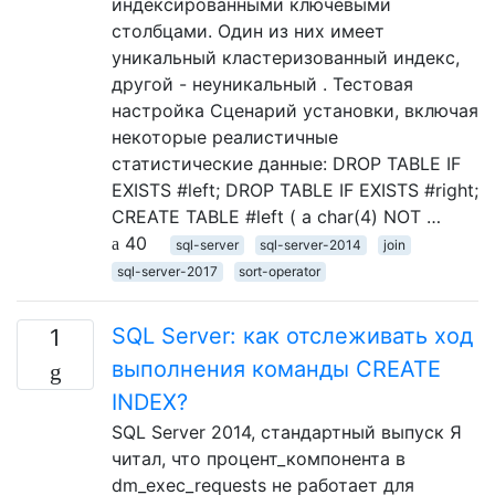
индексированными ключевыми
столбцами. Один из них имеет
уникальный кластеризованный индекс,
другой - неуникальный . Тестовая
настройка Сценарий установки, включая
некоторые реалистичные
статистические данные: DROP TABLE IF
EXISTS #left; DROP TABLE IF EXISTS #right;
CREATE TABLE #left ( a char(4) NOT …
40
sql-server
sql-server-2014
join
sql-server-2017
sort-operator
SQL Server: как отслеживать ход
1
выполнения команды CREATE
INDEX?
SQL Server 2014, стандартный выпуск Я
читал, что процент_компонента в
dm_exec_requests не работает для