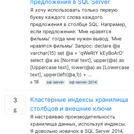
предложения в SQL Server
Я хочу использовать только первую
букву каждого слова каждого
предложения в столбце SQL. Например,
если предложение: 'Мне нравятся
фильмы' тогда мне нужен вывод: 'Мне
нравятся фильмы' Запрос: declare @a
varchar(15) set @a = 'qWeRtY kEyBoArD'
select @a as [Normal text], upper(@a) as
[Uppercase text], lower(@a) as [Lowercase
text], upper(left(@a,1)) + …
18
sql-server
sql-server-2014
Кластерные индексы хранилища
3
столбцов и внешние ключи
Я настраиваю производительность
хранилища данных, используя индексы.
Я довольно новичок в SQL Server 2014.