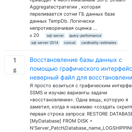
Aggregateстратегии , которая
переливается сотни ГБ данных базе
данных TempDb. Логически
непротиворечивая оценка …
20
sql-server
query-performance
sql-server-2014
concat
cardinality-estimates
Восстановление базы данных с
1
помощью графического интерфейс
неверный файл для восстановлен
Я просто возиться с графическим интерф
SSMS и изучаю варианты задачи
«восстановление». Одна вещь, которую я
заметил, когда я нажимаю «создать скрипт
первая строка запроса: RESTORE DATABAS
[MyDatabase] FROM DISK =
N'Server_Patch\Database_name_LOGSHIPPIN