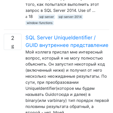
того, как попытался выполнить этот
запрос в SQL Server 2014. Use of …
18
sql-server
sql-server-2014
window-functions
SQL Server UniqueIdentifier /
2
GUID внутреннее представление
Мой коллега прислал мне интересный
вопрос, который я не могу полностью
объяснить. Он запустил некоторый код
(включенный ниже) и получил от него
несколько неожиданные результаты. По
сути, при преобразовании
UniqueIdentifier(которое мы будем
называть Guidотсюда и далее) в
binary(или varbinary) тип порядок первой
половины результата обратный, а
второй - нет. Моей …