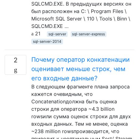
SQLCMD.EXE. В предыдущих версиях он
был расположен на C: \ Program Files \
Microsoft SQL Server \ 110 \ Tools \ Binn \
SQLCMD.EXE …
21
sql-server
sql-server-express
sql-server-2014
Почему оператор конкатенации
2
оценивает меньше строк, чем
его входные данные?
В следующем фрагменте плана запроса
кажется очевидным, что
Concatenationдолжна быть оценка
строки для оператора ~4.3 billion
rowsили сумма оценок строки для двух
входных данных. Тем не менее, оценка
~238 million rowsпроизводится, что
приводит к неоптимальным Sort/ Stream