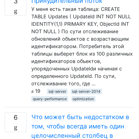
Принудительный поток
3
У меня есть такая таблица: CREATE
TABLE Updates ( UpdateId INT NOT NULL
IDENTITY(1,1) PRIMARY KEY, ObjectId INT
NOT NULL ) По сути отслеживание
обновлений объектов с возрастающим
идентификатором. Потребитель этой
таблицы выберет блок из 100 различных
идентификаторов объектов,
упорядоченных UpdateIdи начиная с
определенного UpdateId. По сути,
отслеживание того, где …
19
sql-server
sql-server-2014
query-performance
optimization
Что может быть недостатком в
6
том, чтобы всегда иметь один
целочисленный столбец в