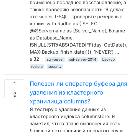
применено последнее восстановление, а
также проверяю безопасность. Я делаю
это через T-SQL. Проверьте резервные
копии ;with Radhe as ( SELECT
@@Servername as [Server_Name], B.name
as Database_Name,
ISNULL(STR(ABS(DATEDIFF(day, GetDate(),
MAX(Backup_finish_date)))), 'NEVER') …
32
sql-server
sql-server-2014
backup
restore
security
Полезен ли оператор буфера для
1
удаления из кластерного
хранилища columns?
Я тестирую удаление данных из
кластерного индекса columnstore. Я
заметил, что в плане выполнения есть
большой нетерпеливый оператор спула: