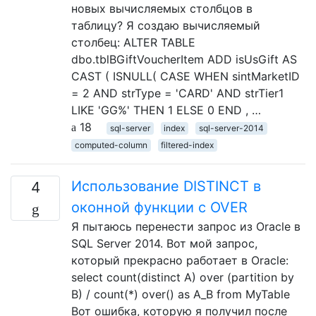
новых вычисляемых столбцов в
таблицу? Я создаю вычисляемый
столбец: ALTER TABLE
dbo.tblBGiftVoucherItem ADD isUsGift AS
CAST ( ISNULL( CASE WHEN sintMarketID
= 2 AND strType = 'CARD' AND strTier1
LIKE 'GG%' THEN 1 ELSE 0 END , …
18
sql-server
index
sql-server-2014
computed-column
filtered-index
Использование DISTINCT в
4
оконной функции с OVER
Я пытаюсь перенести запрос из Oracle в
SQL Server 2014. Вот мой запрос,
который прекрасно работает в Oracle:
select count(distinct A) over (partition by
B) / count(*) over() as A_B from MyTable
Вот ошибка, которую я получил после