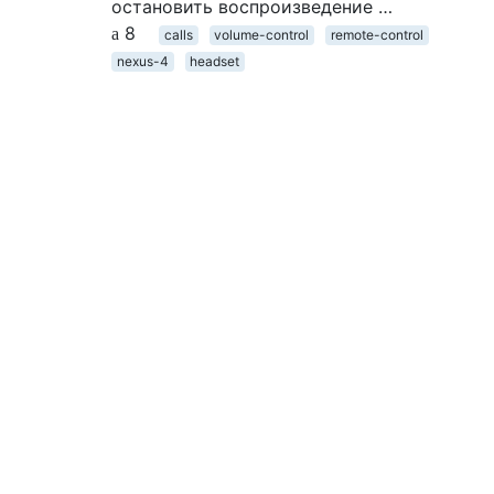
остановить воспроизведение …
8
calls
volume-control
remote-control
nexus-4
headset