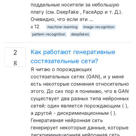
поддельные носители за небольшую
плату (см. Deepfake , FaceApp и т. Д.).
Очевидно, что если эти …
12
machine-learning
image-recognition
pattern-recognition
deepfakes
Как работают генеративные
2
состязательные сети?
Я читаю о порождающих
состязательных сетях (GAN), и у меня
есть некоторые сомнения относительно
этого. До сих пор я понимаю, что в GAN
существует два разных типа нейронных
сетей: один является порождающим ( ),
а другой - дискриминационным ( ).
Генеративная нейронная сеть
генерирует некоторые данные, которые
дискриминационная нейронная сеть …