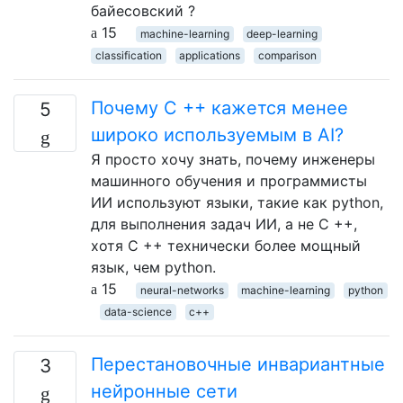
байесовский ?
15
machine-learning
deep-learning
classification
applications
comparison
Почему C ++ кажется менее
5
широко используемым в AI?
Я просто хочу знать, почему инженеры
машинного обучения и программисты
ИИ используют языки, такие как python,
для выполнения задач ИИ, а не C ++,
хотя C ++ технически более мощный
язык, чем python.
15
neural-networks
machine-learning
python
data-science
c++
Перестановочные инвариантные
3
нейронные сети