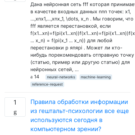
Дана нейронная сеть fff которая принимае
в качестве входных данных nnn точек: x1,
…,xnx1,…,xnx_1, \dots, x_n . Мы говорим, что
fff является перестановкой, если
f(x1...xn)=f(pi(x1...xn))f(x1...xn)=f(pi(x1...xn))f(x
... x_n) = f(pi(x_1 ... x_n)) для любой
перестановки р япяpi . Может ли кто-
нибудь порекомендовать отправную точку
(статью, пример или другую статью) для
нейронных сетей, …
14
neural-networks
machine-learning
reference-request
Правила обработки информации
1
из гештальт-психологии все еще
используются сегодня в
компьютерном зрении?