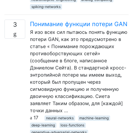
spiking-networks
Понимание функции потери GAN
3
Я изо всех сил пытаюсь понять функцию
потери GAN, как это предусмотрено в
статье « Понимание порождающих
противоборствующих сетей»
(сообщение в блоге, написанное
Дэниелом Сейта). В стандартной кросс-
энтропийной потере мы имеем выход,
который был пропущен через
сигмовидную функцию и полученную
двоичную классификацию. Сиета
заявляет Таким образом, для [каждой]
точки данных …
17
neural-networks
machine-learning
deep-learning
loss-functions
generative-adversarial-networks