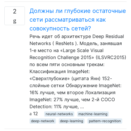
Должны ли глубокие остаточные
2
сети рассматриваться как
совокупность сетей?
Речь идет об архитектуре Deep Residual
Networks ( ResNets ). Модель, занявшая
1-е место на «Large Scale Visual
Recognition Challenge 2015» (ILSVRC2015)
по всем пяти основным трекам:
Классификация ImageNet:
«Сверхглубокие» (цитата Янн) 152-
слойные сетки Обнаружение ImageNet:
16% лучше, чем второе Локализация
ImageNet: 27% лучше, чем 2-й COCO
Detection: 11% лучше, …
12
neural-networks
machine-learning
deep-network
deep-learning
pattern-recognition