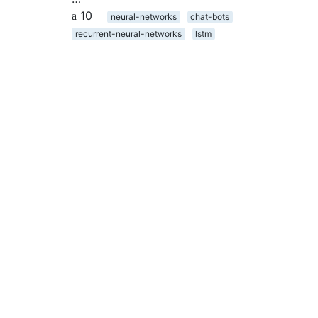
10
neural-networks
chat-bots
recurrent-neural-networks
lstm