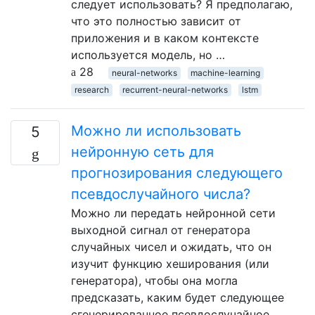
следует использовать? Я предполагаю,
что это полностью зависит от
приложения и в каком контексте
используется модель, но …
28
neural-networks
machine-learning
research
recurrent-neural-networks
lstm
Можно ли использовать
5
нейронную сеть для
прогнозирования следующего
псевдослучайного числа?
Можно ли передать нейронной сети
выходной сигнал от генератора
случайных чисел и ожидать, что он
изучит функцию хеширования (или
генератора), чтобы она могла
предсказать, каким будет следующее
сгенерированное псевдослучайное