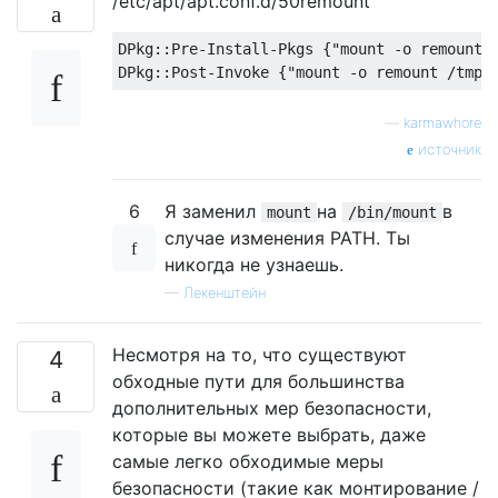
/etc/apt/apt.conf.d/50remount
DPkg::Pre-Install-Pkgs {"mount -o remount,e
—
karmawhore
источник
6
Я заменил
на
в
mount
/bin/mount
случае изменения PATH. Ты
никогда не узнаешь.
—
Лекенштейн
Несмотря на то, что существуют
4
обходные пути для большинства
дополнительных мер безопасности,
которые вы можете выбрать, даже
самые легко обходимые меры
безопасности (такие как монтирование /