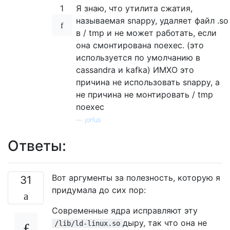
1
Я знаю, что утилита сжатия,
называемая snappy, удаляет файл .so
в / tmp и не может работать, если
она смонтирована noexec. (это
используется по умолчанию в
cassandra и kafka) ИМХО это
причина не использовать snappy, а
не причина не монтировать / tmp
noexec
—
jorfus
Ответы:
Вот аргументы за полезность, которую я
31
придумала до сих пор:
Современные ядра исправляют эту
дыру, так что она не
/lib/ld-linux.so