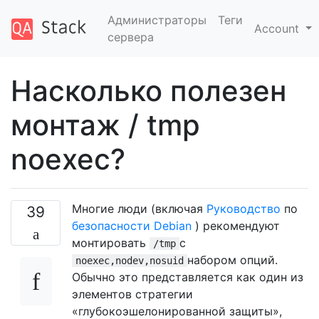
Администраторы
Теги
Account
сервера
Насколько полезен
монтаж / tmp
noexec?
Многие люди (включая
Руководство
по
39
безопасности Debian
) рекомендуют
монтировать
с
/tmp
набором опций.
noexec,nodev,nosuid
Обычно это представляется как один из
элементов стратегии
«глубокоэшелонированной защиты»,