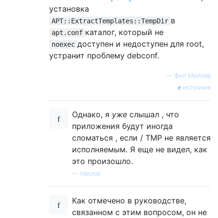
установка
в
APT::ExtractTemplates::TempDir
каталог, который не
apt.conf
доступен и недоступен для root,
noexec
устранит проблему debconf.
—
Фил Миллер
источник
Однако, я
уже
слышал , что
приложения будут иногда
сломаться , если / TMP не является
исполняемым. Я еще не видел, как
это произошло.
—
Neoice
Как отмечено в руководстве,
связанном с этим вопросом, он не