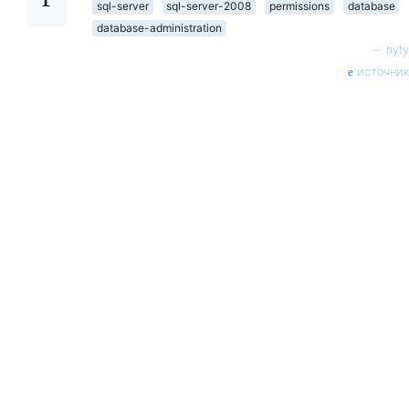
sql-server
sql-server-2008
permissions
database
database-administration
—
hyty
источник