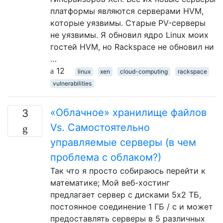
платформы являются серверами HVM,
которые уязвимы. Старые PV-серверы
не уязвимы. Я обновил ядро ​​Linux моих
гостей HVM, но Rackspace не обновил ни
…
12
linux
xen
cloud-computing
rackspace
vulnerabilities
«Облачное» хранилище файлов
3
Vs. Самостоятельно
управляемые серверы (в чем
проблема с облаком?)
Так что я просто собираюсь перейти к
математике; Мой веб-хостинг
предлагает сервер с дисками 5x2 ТБ,
постоянное соединение 1 ГБ / с и может
предоставлять серверы в 5 различных