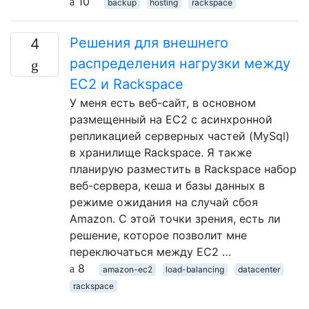
10
backup
hosting
rackspace
Решения для внешнего
4
распределения нагрузки между
EC2 и Rackspace
У меня есть веб-сайт, в основном
размещенный на EC2 с асинхронной
репликацией серверных частей (MySql)
в хранилище Rackspace. Я также
планирую разместить в Rackspace набор
веб-сервера, кеша и базы данных в
режиме ожидания на случай сбоя
Amazon. С этой точки зрения, есть ли
решение, которое позволит мне
переключаться между EC2 …
8
amazon-ec2
load-balancing
datacenter
rackspace