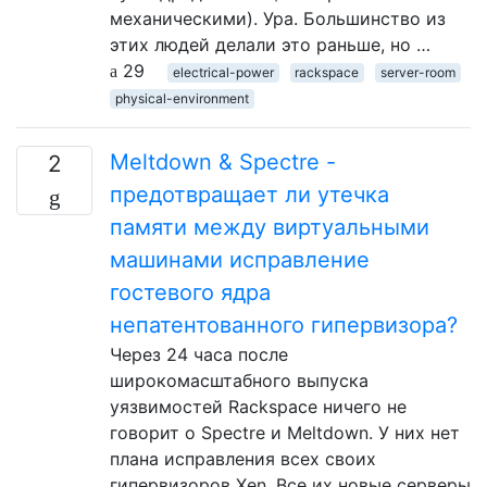
механическими). Ура. Большинство из
этих людей делали это раньше, но …
29
electrical-power
rackspace
server-room
physical-environment
Meltdown & Spectre -
2
предотвращает ли утечка
памяти между виртуальными
машинами исправление
гостевого ядра
непатентованного гипервизора?
Через 24 часа после
широкомасштабного выпуска
уязвимостей Rackspace ничего не
говорит о Spectre и Meltdown. У них нет
плана исправления всех своих
гипервизоров Xen. Все их новые серверы