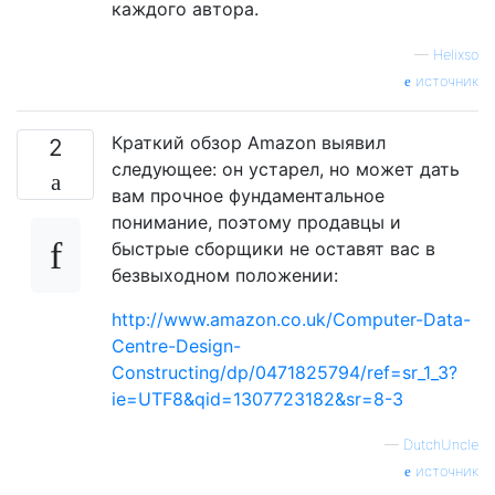
каждого автора.
—
Helixso
источник
Краткий обзор Amazon выявил
2
следующее: он устарел, но может дать
вам прочное фундаментальное
понимание, поэтому продавцы и
быстрые сборщики не оставят вас в
безвыходном положении:
http://www.amazon.co.uk/Computer-Data-
Centre-Design-
Constructing/dp/0471825794/ref=sr_1_3?
ie=UTF8&qid=1307723182&sr=8-3
—
DutchUncle
источник