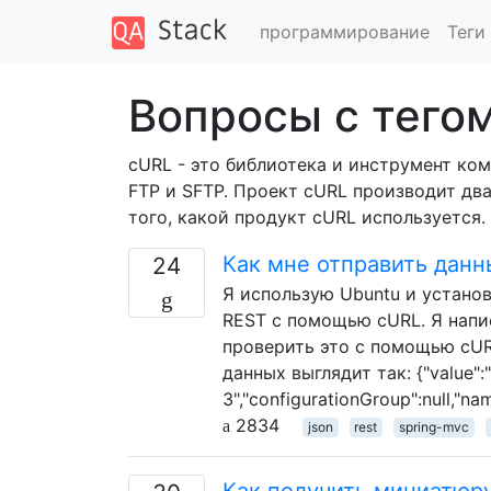
программирование
Теги
Вопросы с тегом
cURL - это библиотека и инструмент ко
FTP и SFTP. Проект cURL производит два 
того, какой продукт cURL используется.
Как мне отправить дан
24
Я использую Ubuntu и установ
REST с помощью cURL. Я напис
проверить это с помощью cUR
данных выглядит так: {"value":"3
3","configurationGroup":null,"n
2834
json
rest
spring-mvc
Как получить миниатюру