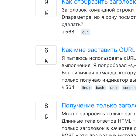
Как отобразить заголов
9
Заголовок командной строки 
Dпараметра, но я хочу посмот
сделать?
568
curl
Как мне заставить CURL
6
Я пытаюсь использовать cURL 
выполнения. Я попробовал -s,-s
Вот типичная команда, которую 
только получаю индикатор вып
564
linux
bash
unix
scripti
Получение только загол
8
Можно запросить только заголов
Длинные тела ответов HTML - 
только заголовок в качестве 
POST - это два разных метода