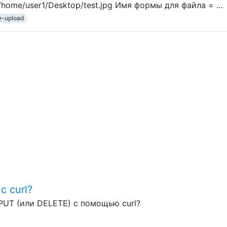
home/user1/Desktop/test.jpg Имя формы для файла = …
le-upload
с curl?
PUT (или DELETE) с помощью curl?