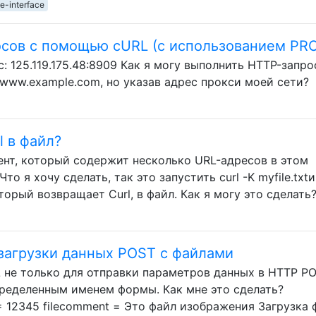
e-interface
сов с помощью cURL (с использованием PR
: 125.119.175.48:8909 Как я могу выполнить HTTP-запро
//www.example.com, но указав адрес прокси моей сети?
l в файл?
ент, который содержит несколько URL-адресов в этом
Что я хочу сделать, так это запустить curl -K myfile.txtи
торый возвращает Curl, в файл. Как я могу это сделать
 загрузки данных POST с файлами
 не только для отправки параметров данных в HTTP PO
пределенным именем формы. Как мне это сделать?
= 12345 filecomment = Это файл изображения Загрузка 