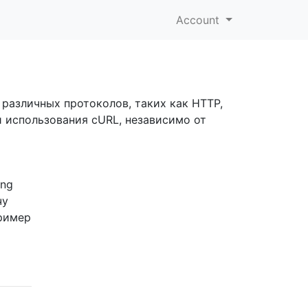
Account
 различных протоколов, таких как HTTP,
аи использования cURL, независимо от
ing
чу
ример