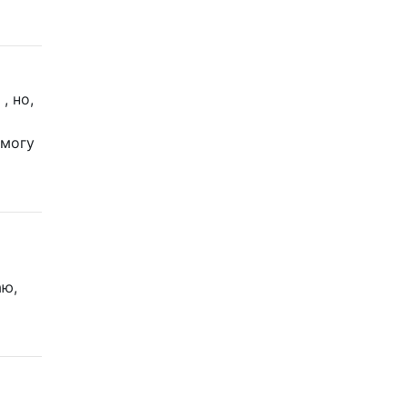
, но,
 могу
аю,