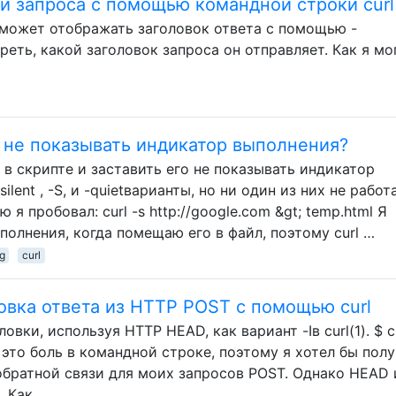
ки запроса с помощью командной строки curl
может отображать заголовок ответа с помощью -
реть, какой заголовок запроса он отправляет. Как я мо
 не показывать индикатор выполнения?
в скрипте и заставить его не показывать индикатор
ilent , -S, и -quietварианты, но ни один из них не работ
я пробовал: curl -s http://google.com &gt; temp.html Я
олнения, когда помещаю его в файл, поэтому curl …
ng
curl
овка ответа из HTTP POST с помощью curl
ки, используя HTTP HEAD, как вариант -Iв curl(1). $ cur
это боль в командной строке, поэтому я хотел бы пол
обратной связи для моих запросов POST. Однако HEAD 
. Как …