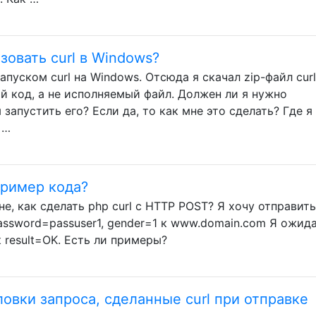
зовать curl в Windows?
пуском curl на Windows. Отсюда я скачал zip-файл curl 
й код, а не исполняемый файл. Должен ли я нужно
запустить его? Если да, то как мне это сделать? Где я
 …
пример кода?
е, как сделать php curl с HTTP POST? Я хочу отправить
password=passuser1, gender=1 к www.domain.com Я ожид
к result=OK. Есть ли примеры?
ловки запроса, сделанные curl при отправке