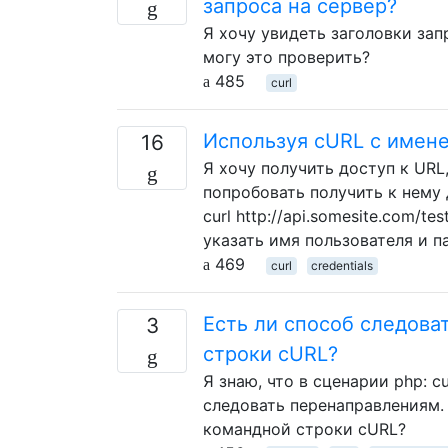
запроса на сервер?
Я хочу увидеть заголовки запр
могу это проверить?
485
curl
Используя cURL с имене
16
Я хочу получить доступ к URL
попробовать получить к нему 
curl http://api.somesite.com/
указать имя пользователя и п
469
curl
credentials
Есть ли способ следов
3
строки cURL?
Я знаю, что в сценарии php: c
следовать перенаправлениям.
командной строки cURL?