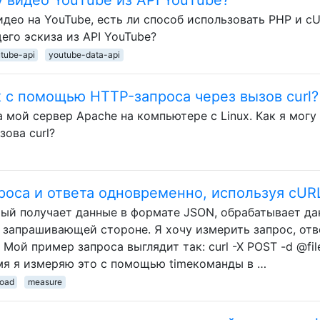
идео на YouTube, есть ли способ использовать PHP и c
его эскиза из API YouTube?
tube-api
youtube-data-api
к с помощью HTTP-запроса через вызов curl?
а мой сервер Apache на компьютере с Linux. Как я могу
ова curl?
роса и ответа одновременно, используя cUR
рый получает данные в формате JSON, обрабатывает да
 запрашивающей стороне. Я хочу измерить запрос, отв
Мой пример запроса выглядит так: curl -X POST -d @fil
емя я измеряю это с помощью timeкоманды в …
oad
measure