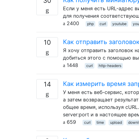
30
Если у меня есть URL-адрес в
для получения соответствующ
2400
php
curl
youtube
you
Как отправить заголово
10
Я хочу отправить заголовок н
добиться этого с помощью выз
1448
curl
http-headers
Как измерить время зап
14
У меня есть веб-сервис, кото
а затем возвращает результат
общее время, используя cURL. 
server:port и в настоящее вр
659
curl
time
upload
downl