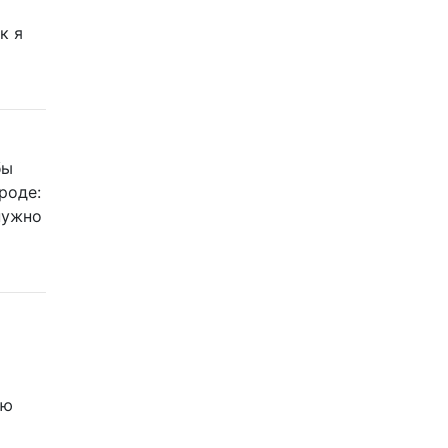
к я
бы
роде:
 нужно
ью