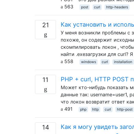
563
post
curl
http-headers
Как установить и исполь
21
У меня возникли проблемы с за
похоже, он содержит исходны
скомпилировать локон , чтобы 
найти .exeзагрузки для curl? Я
558
windows
curl
installation
PHP + curl, HTTP POST 
11
Может кто-нибудь показать мн
данные так: username=user1, 
что локон возвратит ответ ка
491
php
http
curl
http-post
Как я могу увидеть заго
14