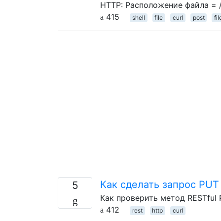
HTTP: Расположение файла = /
415
shell
file
curl
post
fi
Как сделать запрос PUT 
5
Как проверить метод RESTful 
412
rest
http
curl