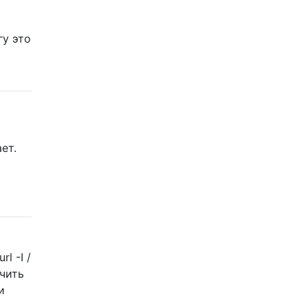
гу это
ает.
l -I /
учить
и