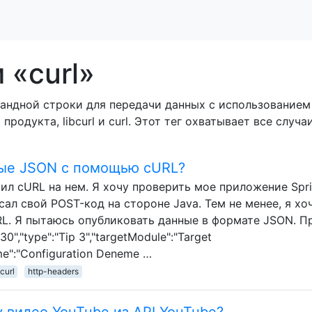
 «curl»
мандной строки для передачи данных с использованием
продукта, libcurl и curl. Этот тег охватывает все случ
ные JSON с помощью cURL?
ил cURL на нем. Я хочу проверить мое приложение Spr
ал свой POST-код на стороне Java. Тем не менее, я хо
L. Я пытаюсь опубликовать данные в формате JSON. П
0","type":"Tip 3","targetModule":"Target
ame":"Configuration Deneme …
curl
http-headers
 видео YouTube из API YouTube?