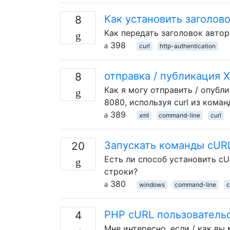
Как установить заголов
8
Как передать заголовок автор
398
curl
http-authentication
отправка / публикация 
8
Как я могу отправить / опубли
8080, используя curl из кома
389
xml
command-line
curl
Запускать команды cUR
20
Есть ли способ установить c
строки?
380
windows
command-line
c
PHP cURL пользовательс
4
Мне интересно, если / как вы