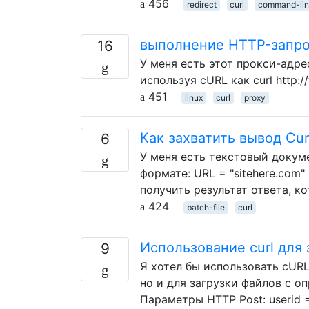
456
redirect
curl
command-lin
выполнение HTTP-запро
16
У меня есть этот прокси-адрес
используя cURL как curl http:
451
linux
curl
proxy
Как захватить вывод Cur
6
У меня есть текстовый докум
формате: URL = "sitehere.com" 
получить результат ответа, ко
424
batch-file
curl
Использование curl для
9
Я хотел бы использовать cURL
но и для загрузки файлов с о
Параметры HTTP Post: userid 