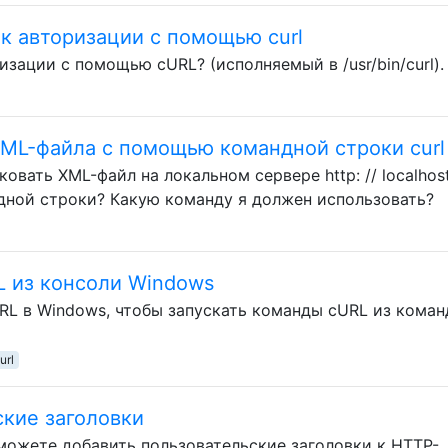
ок авторизации с помощью curl
изации с помощью cURL? (исполняемый в /usr/bin/curl).
XML-файла с помощью командной строки curl
ковать XML-файл на локальном сервере http: // localhost
ндной строки? Какую команду я должен использовать?
L из консоли Windows
URL в Windows, чтобы запускать команды cURL из кома
url
кие заголовки
 можете добавить пользовательские заголовки к HTTP-