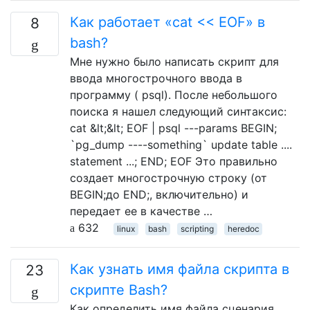
Как работает «cat << EOF» в
8
bash?
Мне нужно было написать скрипт для
ввода многострочного ввода в
программу ( psql). После небольшого
поиска я нашел следующий синтаксис:
cat &lt;&lt; EOF | psql ---params BEGIN;
`pg_dump ----something` update table ....
statement ...; END; EOF Это правильно
создает многострочную строку (от
BEGIN;до END;, включительно) и
передает ее в качестве …
632
linux
bash
scripting
heredoc
Как узнать имя файла скрипта в
23
скрипте Bash?
Как определить имя файла сценария