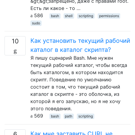
&gt;&gt;запрещено, даже с правами root.
Есть ли какое - то …
586
bash
shell
scripting
permissions
sudo
Как установить текущий рабочий
10
каталог в каталог скрипта?
Я пишу сценарий Bash. Мне нужен
текущий рабочий каталог, чтобы всегда
быть каталогом, в котором находится
скрипт. Поведение по умолчанию
состоит в том, что текущий рабочий
каталог в скрипте - это оболочка, из
которой я его запускаю, но я не хочу
этого поведения.
569
bash
path
scripting
Как мне заставить CURL не
6