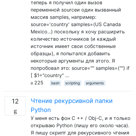
теперь я получил один вызов
переменной sourceи один вызванный
массив samples, например:
source='country' samples=(US Canada
Mexico...) поскольку я хочу расширить
количество источников (и каждый
источник имеет свои собственные
образцы), я попытался добавить
некоторые аргументы для этого. Я
попробовал это: source="" samples=("") if
[ $1="country" …
225
bash
scripting
arguments
Чтение рекурсивной папки
12
Python
У меня есть фон C ++ / Obj-C, и я только
открываю Python (пишу его около часа).
Я пишу скрипт для рекурсивного чтения