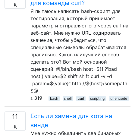
для команды curl?
Я пытаюсь написать bash-скрипт для
тестирования, который принимает
параметр и отправляет его через curl на
веб-сайт. Мне нужно URL кодировать
значение, чтобы убедиться, что
специальные символы обрабатываются
правильно. Каков наилучший способ
сделать это? Вот мой основной
сценарий: #!/bin/bash host=${1:?'bad
host'} value=$2 shift shift curl -v -d
"param=${value}" http://${host}/somepath
$@
319
bash
shell
curl
scripting
urlencode
Есть ли замена для кота на
11
винде
Мне нужно объединить два бинарных