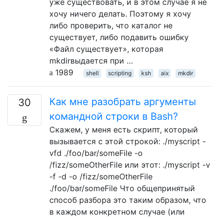
уже существовать, и в этом случае я не
хочу ничего делать. Поэтому я хочу
либо проверить, что каталог не
существует, либо подавить ошибку
«Файл существует», которая
mkdirвыдается при …
1989
shell
scripting
ksh
aix
mkdir
Как мне разобрать аргументы
30
командной строки в Bash?
Скажем, у меня есть скрипт, который
вызывается с этой строкой: ./myscript -
vfd ./foo/bar/someFile -o
/fizz/someOtherFile или этот: ./myscript -v
-f -d -o /fizz/someOtherFile
./foo/bar/someFile Что общепринятый
способ разбора это таким образом, что
в каждом конкретном случае (или