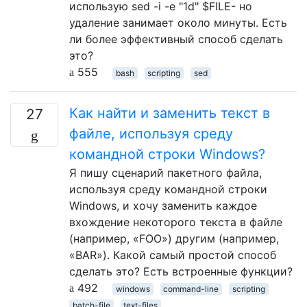
использую sed -i -e "1d" $FILE- но
удаление занимает около минуты. Есть
ли более эффективный способ сделать
это?
555
bash
scripting
sed
Как найти и заменить текст в
27
файле, используя среду
командной строки Windows?
Я пишу сценарий пакетного файла,
используя среду командной строки
Windows, и хочу заменить каждое
вхождение некоторого текста в файле
(например, «FOO») другим (например,
«BAR»). Какой самый простой способ
сделать это? Есть встроенные функции?
492
windows
command-line
scripting
batch-file
text-files