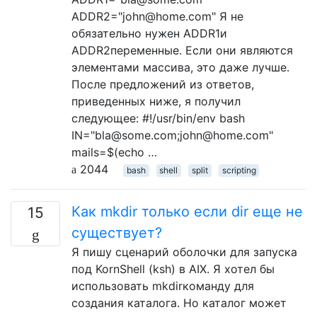
ADDR2="john@home.com" Я не
обязательно нужен ADDR1и
ADDR2переменные. Если они являются
элементами массива, это даже лучше.
После предложений из ответов,
приведенных ниже, я получил
следующее: #!/usr/bin/env bash
IN="bla@some.com;john@home.com"
mails=$(echo …
2044
bash
shell
split
scripting
Как mkdir только если dir еще не
15
существует?
Я пишу сценарий оболочки для запуска
под KornShell (ksh) в AIX. Я хотел бы
использовать mkdirкоманду для
создания каталога. Но каталог может