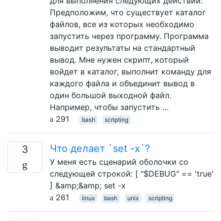
для выполнения следующих действий:
Предположим, что существует каталог
файлов, все из которых необходимо
запустить через программу. Программа
выводит результаты на стандартный
вывод. Мне нужен скрипт, который
войдет в каталог, выполнит команду для
каждого файла и объединит вывод в
один большой выходной файл.
Например, чтобы запустить …
291
bash
scripting
Что делает `set -x`?
3
У меня есть сценарий оболочки со
следующей строкой: [ "$DEBUG" == 'true'
] &amp;&amp; set -x
261
linux
bash
unix
scripting