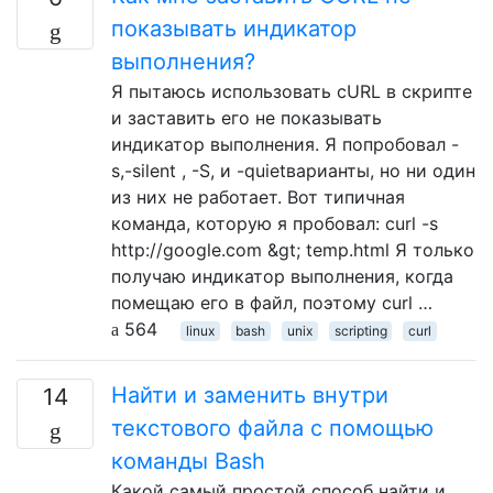
показывать индикатор
выполнения?
Я пытаюсь использовать cURL в скрипте
и заставить его не показывать
индикатор выполнения. Я попробовал -
s,-silent , -S, и -quietварианты, но ни один
из них не работает. Вот типичная
команда, которую я пробовал: curl -s
http://google.com &gt; temp.html Я только
получаю индикатор выполнения, когда
помещаю его в файл, поэтому curl …
564
linux
bash
unix
scripting
curl
Найти и заменить внутри
14
текстового файла с помощью
команды Bash
Какой самый простой способ найти и