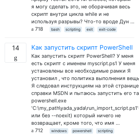
я могу сделать это, не оборачивая весь
скрипт внутри цикла while и не
используя разрывы? Что-то вроде Дун …
718
bash
scripting
exit
exit-code
Как запустить скрипт PowerShell
14
Как запустить скрипт PowerShell? У меня
есть скрипт с именем myscript.ps1 У меня
установлены все необходимые рамки Я
установил , что политика выполнения вещ
Я следовал инструкциям на этой странице
справки MSDN и пытаюсь запустить его та
powershell.exe
'C:\my_path\yada_yada\run_import_script.ps1'
или без --noexit) который ничего не
возвращает, кроме того, что имя …
712
windows
powershell
scripting