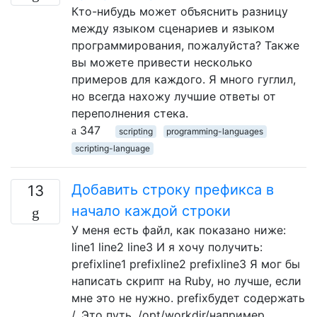
Кто-нибудь может объяснить разницу
между языком сценариев и языком
программирования, пожалуйста? Также
вы можете привести несколько
примеров для каждого. Я много гуглил,
но всегда нахожу лучшие ответы от
переполнения стека.
347
scripting
programming-languages
scripting-language
Добавить строку префикса в
13
начало каждой строки
У меня есть файл, как показано ниже:
line1 line2 line3 И я хочу получить:
prefixline1 prefixline2 prefixline3 Я мог бы
написать скрипт на Ruby, но лучше, если
мне это не нужно. prefixбудет содержать
/. Это путь, /opt/workdir/например.