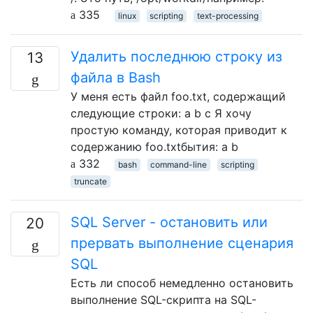
335
linux
scripting
text-processing
Удалить последнюю строку из
13
файла в Bash
У меня есть файл foo.txt, содержащий
следующие строки: a b c Я хочу
простую команду, которая приводит к
содержанию foo.txtбытия: a b
332
bash
command-line
scripting
truncate
SQL Server - остановить или
20
прервать выполнение сценария
SQL
Есть ли способ немедленно остановить
выполнение SQL-скрипта на SQL-