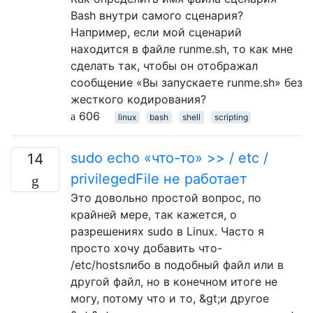
Bash внутри самого сценария?
Например, если мой сценарий
находится в файле runme.sh, то как мне
сделать так, чтобы он отображал
сообщение «Вы запускаете runme.sh» без
жесткого кодирования?
606
linux
bash
shell
scripting
sudo echo «что-то» >> / etc /
14
privilegedFile не работает
Это довольно простой вопрос, по
крайней мере, так кажется, о
разрешениях sudo в Linux. Часто я
просто хочу добавить что-
/etc/hostsлибо в подобный файл или в
другой файл, но в конечном итоге не
могу, потому что и то, &gt;и другое