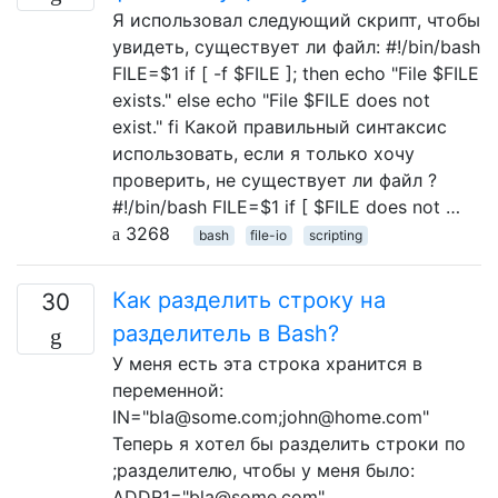
Я использовал следующий скрипт, чтобы
увидеть, существует ли файл: #!/bin/bash
FILE=$1 if [ -f $FILE ]; then echo "File $FILE
exists." else echo "File $FILE does not
exist." fi Какой правильный синтаксис
использовать, если я только хочу
проверить, не существует ли файл ?
#!/bin/bash FILE=$1 if [ $FILE does not …
3268
bash
file-io
scripting
Как разделить строку на
30
разделитель в Bash?
У меня есть эта строка хранится в
переменной:
IN="bla@some.com;john@home.com"
Теперь я хотел бы разделить строки по
;разделителю, чтобы у меня было:
ADDR1="bla@some.com"