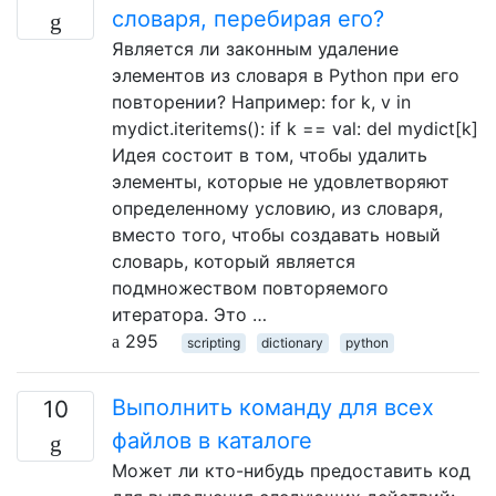
словаря, перебирая его?
Является ли законным удаление
элементов из словаря в Python при его
повторении? Например: for k, v in
mydict.iteritems(): if k == val: del mydict[k]
Идея состоит в том, чтобы удалить
элементы, которые не удовлетворяют
определенному условию, из словаря,
вместо того, чтобы создавать новый
словарь, который является
подмножеством повторяемого
итератора. Это …
295
scripting
dictionary
python
Выполнить команду для всех
10
файлов в каталоге
Может ли кто-нибудь предоставить код