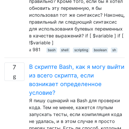
правильно? Кроме того, если бы я хотел
обновить эту переменную, я бы
использовал тот же синтаксис? Наконец,
правильный ли следующий синтаксис
для использования булевых переменных
в качестве выражений? if [ $variable ] if [
!$variable ]
981
bash
shell
scripting
boolean
sh
В скрипте Bash, как я могу выйти
7
из всего скрипта, если
возникает определенное
условие?
Я пишу сценарий на Bash для проверки
кода. Тем не менее, кажется глупым
запускать тесты, если компиляция кода
не удалась, и в этом случае я просто
прерву тесты. Есть ли способ, которым