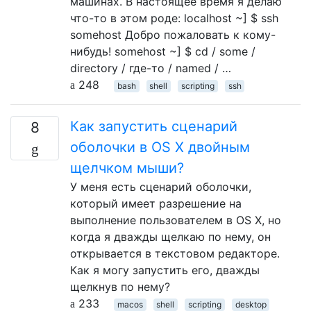
машинах. В настоящее время я делаю
что-то в этом роде: localhost ~] $ ssh
somehost Добро пожаловать к кому-
нибудь! somehost ~] $ cd / some /
directory / где-то / named / …
248
bash
shell
scripting
ssh
Как запустить сценарий
8
оболочки в OS X двойным
щелчком мыши?
У меня есть сценарий оболочки,
который имеет разрешение на
выполнение пользователем в OS X, но
когда я дважды щелкаю по нему, он
открывается в текстовом редакторе.
Как я могу запустить его, дважды
щелкнув по нему?
233
macos
shell
scripting
desktop