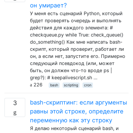
он умирает?
У меня есть сценарий Python, который
будет проверять очередь и выполнять
действия для каждого элемента: #
checkqueue.py while True: check_queue()
do_something() Как мне написать bash-
скрипт, который проверит, работает ли
он, а если нет, запустите его. Примерно
следующий псевдокод (или, может
быть, он должен что-то вроде ps |
grep?): # keepalivescript.sh …
226
bash
scripting
cron
bash-скриптинг: если аргументы
3
равны этой строке, определите
переменную как эту строку
Я делаю некоторый сценарий bash, и