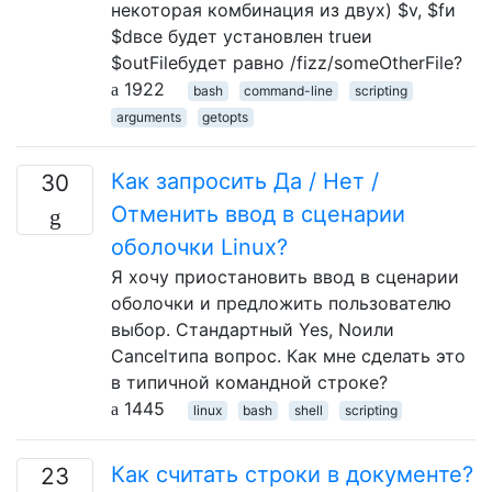
некоторая комбинация из двух) $v, $fи
$dвсе будет установлен trueи
$outFileбудет равно /fizz/someOtherFile?
1922
bash
command-line
scripting
arguments
getopts
Как запросить Да / Нет /
30
Отменить ввод в сценарии
оболочки Linux?
Я хочу приостановить ввод в сценарии
оболочки и предложить пользователю
выбор. Стандартный Yes, Noили
Cancelтипа вопрос. Как мне сделать это
в типичной командной строке?
1445
linux
bash
shell
scripting
Как считать строки в документе?
23