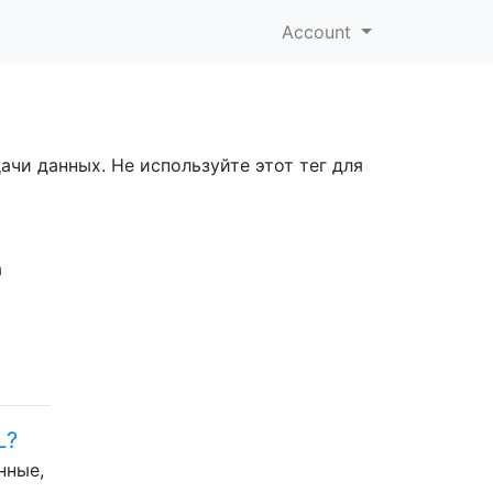
Account
чи данных. Не используйте этот тег для
а
ь
L?
нные,