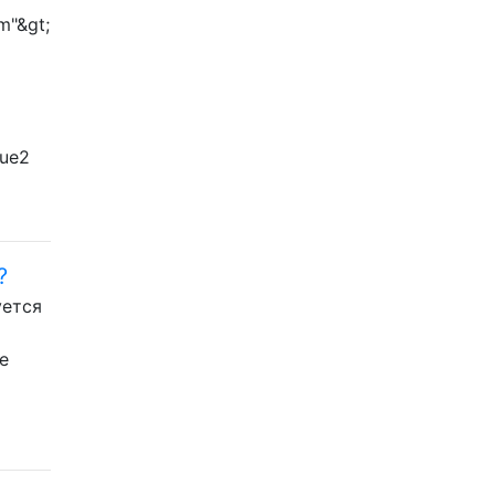
m"&gt;
lue2
?
уется
e