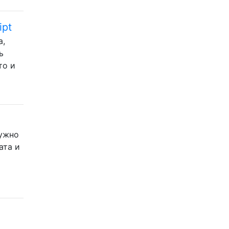
ipt
а,
ь
то и
нужно
ата и