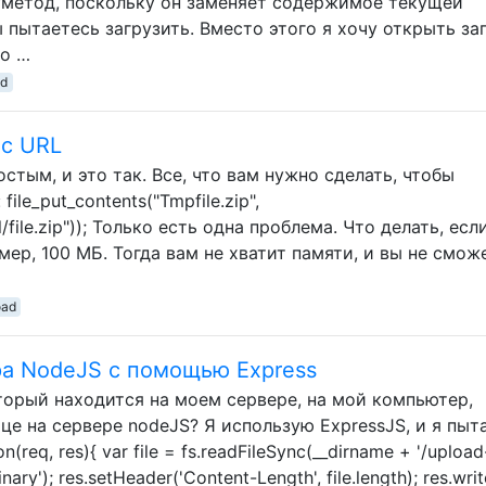
efметод, поскольку он заменяет содержимое текущей
пытаетесь загрузить. Вместо этого я хочу открыть за
то …
ad
 с URL
стым, и это так. Все, что вам нужно сделать, чтобы
ile_put_contents("Tmpfile.zip",
rl/file.zip")); Только есть одна проблема. Что делать, есл
мер, 100 МБ. Тогда вам не хватит памяти, и вы не смож
oad
ра NodeJS с помощью Express
оторый находится на моем сервере, на мой компьютер,
е на сервере nodeJS? Я использую ExpressJS, и я пыт
on(req, res){ var file = fs.readFileSync(__dirname + '/upload
ary'); res.setHeader('Content-Length', file.length); res.write