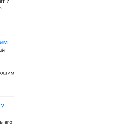
ет и
e
нем
ый
дующим
)?
ь его