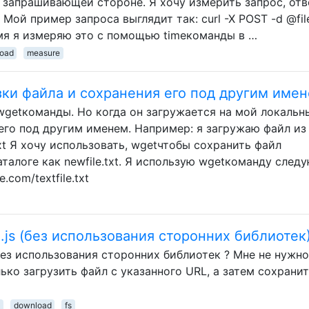
 запрашивающей стороне. Я хочу измерить запрос, отв
Мой пример запроса выглядит так: curl -X POST -d @fil
емя я измеряю это с помощью timeкоманды в …
oad
measure
зки файла и сохранения его под другим име
getкоманды. Но когда он загружается на мой локальн
его под другим именем. Например: я загружаю файл из
txt Я хочу использовать, wgetчтобы сохранить файл
каталоге как newfile.txt. Я использую wgetкоманду сле
com/textfile.txt
.js (без использования сторонних библиотек
 без использования сторонних библиотек ? Мне не нужно
ько загрузить файл с указанного URL, а затем сохранит
download
fs