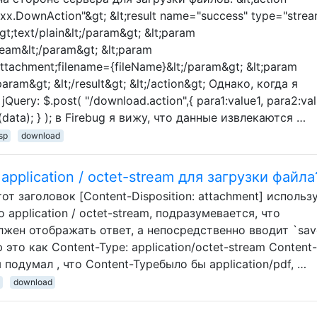
x.DownAction"&gt; &lt;result name="success" type="strea
;text/plain&lt;/param&gt; &lt;param
am&lt;/param&gt; &lt;param
ttachment;filename={fileName}&lt;/param&gt; &lt;param
ram&gt; &lt;/result&gt; &lt;/action&gt; Однако, когда я
uery: $.post( "/download.action",{ para1:value1, para2:va
nfo(data); } ); в Firebug я вижу, что данные извлекаются …
sp
download
pplication / octet-stream для загрузки файла
от заголовок [Content-Disposition: attachment] использ
application / octet-stream, подразумевается, что
лжен отображать ответ, а непосредственно вводит `sav
ю это как Content-Type: application/octet-stream Content-
ы подумал , что Content-Typeбыло бы application/pdf, …
download