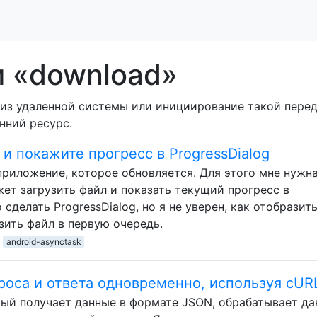
м «download»
из удаленной системы или инициирование такой переда
нний ресурс.
 и покажите прогресс в ProgressDialog
приложение, которое обновляется. Для этого мне нужн
ет загрузить файл и показать текущий прогресс в
о сделать ProgressDialog, но я не уверен, как отобразит
зить файл в первую очередь.
android-asynctask
роса и ответа одновременно, используя cUR
рый получает данные в формате JSON, обрабатывает да