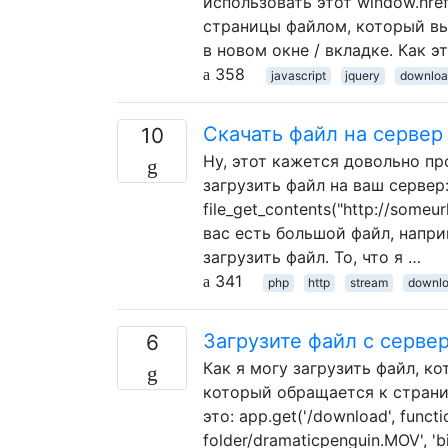
использовать этот window.hr
страницы файлом, который вы 
в новом окне / вкладке. Как э
358
javascript
jquery
downlo
Скачать файл на сервер
10
Ну, этот кажется довольно про
загрузить файл на ваш сервер: f
file_get_contents("http://someu
вас есть большой файл, напри
загрузить файл. То, что я …
341
php
http
stream
downl
Загрузите файл с серве
6
Как я могу загрузить файл, к
который обращается к страниц
это: app.get('/download', functi
folder/dramaticpenguin.MOV', 'bin