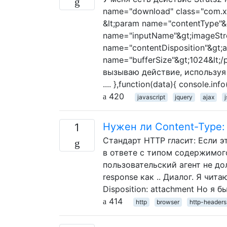
name="download" class="com.xx
&lt;param name="contentType"&gt
name="inputName"&gt;imageStre
name="contentDisposition"&gt;a
name="bufferSize"&gt;1024&lt;/pa
вызываю действие, используя jQ
.... },function(data){ console.i
420
javascript
jquery
ajax
j
Нужен ли Content-Type: a
1
Стандарт HTTP гласит: Если эт
в ответе с типом содержимого 
пользовательский агент не до
response как .. Диалог. Я чита
Disposition: attachment Но я б
414
http
browser
http-headers