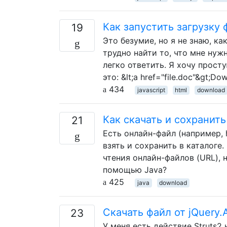
Как запустить загрузку
19
Это безумие, но я не знаю, ка
трудно найти то, что мне нуж
легко ответить. Я хочу просту
это: &lt;a href="file.doc"&gt;Do
434
javascript
html
download
Как скачать и сохранит
21
Есть онлайн-файл (например, 
взять и сохранить в каталоге.
чтения онлайн-файлов (URL), 
помощью Java?
425
java
download
Скачать файл от jQuery.
23
У меня есть действие Struts2 