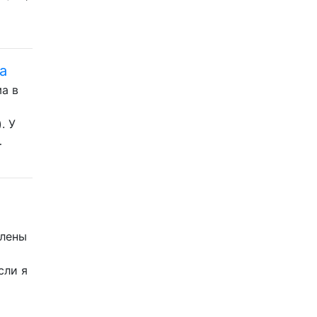
а
ма в
. У
…
слены
сли я