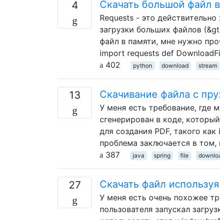
Скачать большой файл в
4
Requests - это действительно
загрузки больших файлов (&gt
файл в памяти, мне нужно пр
import requests def DownloadFile(
402
python
download
stream
Скачивание файла с пр
13
У меня есть требование, где 
сгенерирован в коде, который
для создания PDF, такого как 
проблема заключается в том,
387
java
spring
file
downlo
Скачать файл используя J
27
У меня есть очень похожее тр
пользователя запускал загрузку