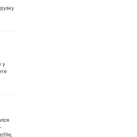
грузку
и у
ете
ался
-
(file,