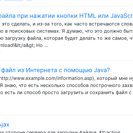
 файла при нажатии кнопки HTML или JavaScr
к это сделать, и из-за того, как часто встречаются слов
но в поисковых системах. Я думаю, что это должно быт
ю загрузку файла, которая будет делать то же самое, ч
wnload!&lt;/a&gt; Но …
ь файл из Интернета с помощью Java?
http://www.example.com/information.asp), который мне 
 Я знаю, что есть несколько способов построчного захв
но есть ли способ просто загрузить и сохранить файл с
Ajax
на стороне сервера для загрузки файлов. &lt;action