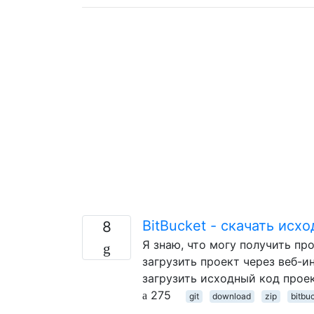
BitBucket - скачать исх
8
Я знаю, что могу получить пр
загрузить проект через веб-ин
загрузить исходный код проек
275
git
download
zip
bitbu