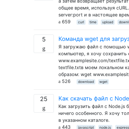
а затем возвращает результат
общее время, используя cURL. 
server:port и в настоящее вр
659
curl
time
upload
downl
Команда wget для загру
5
Я загружаю файл с помощью w
компьютер, я хочу сохранить 
www.examplesite.com/textfile.
textfile.txtв моем локальном 
образом: wget www.examplesite.
526
download
wget
Как скачать файл с Node
25
Как загрузить файл с Node.js
ничего особенного. Я хочу тол
в указанном каталоге.
443
javascript
node.js
express