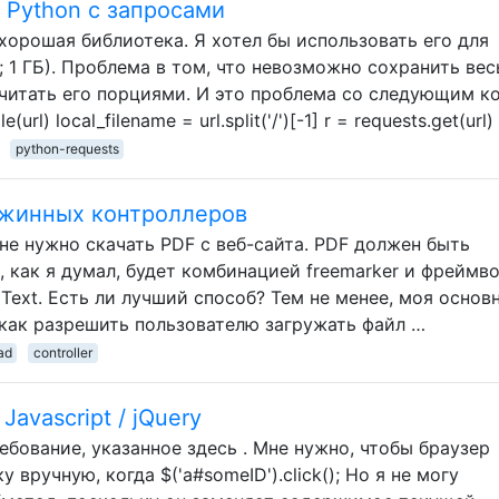
 Python с запросами
 хорошая библиотека. Я хотел бы использовать его для
; 1 ГБ). Проблема в том, что невозможно сохранить вес
очитать его порциями. И это проблема со следующим к
url) local_filename = url.split('/')[-1] r = requests.get(url)
python-requests
ужинных контроллеров
мне нужно скачать PDF с веб-сайта. PDF должен быть
, как я думал, будет комбинацией freemarker и фреймв
iText. Есть ли лучший способ? Тем не менее, моя основ
 как разрешить пользователю загружать файл …
ad
controller
avascript / jQuery
ебование, указанное здесь . Мне нужно, чтобы браузер
 вручную, когда $('a#someID').click(); Но я не могу