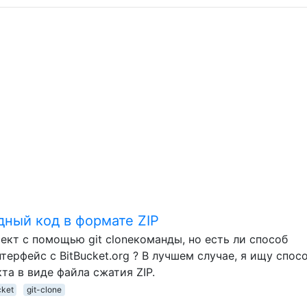
одный код в формате ZIP
оект с помощью git cloneкоманды, но есть ли способ
терфейс с BitBucket.org ? В лучшем случае, я ищу спос
та в виде файла сжатия ZIP.
cket
git-clone