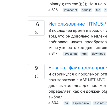
'binary'); res.end(); }); Но я 
318
javascript
node.js
file
e
Использование HTML5 / 
16
В последнее время я возился 
том, что он довольно медленн
собираюсь начать преобразов
меня уже есть код для синтак
317
javascript
html
download
Возврат файла для прос
9
Я столкнулся с проблемой отп
пользователю в ASP.NET MVC. 
две ссылки: одна для просмот
определяет, как он должен об
выбрал …
304
c#
asp.net-mvc
asp.net