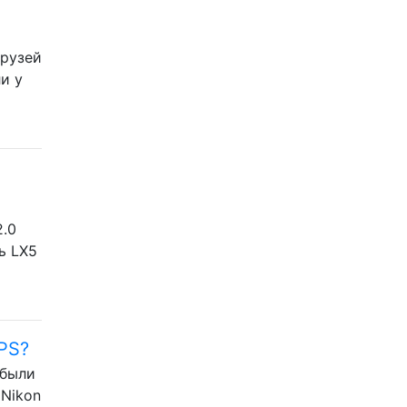
друзей
и у
2.0
ь LX5
PS?
 были
 Nikon