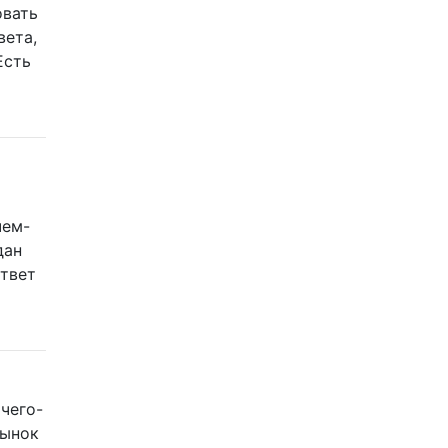
овать
вета,
Есть
чем-
дан
ответ
чего-
рынок