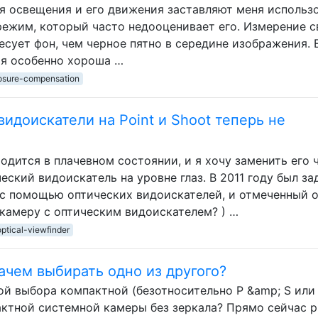
 освещения и его движения заставляют меня использ
ежим, который часто недооценивает его. Измерение с
есует фон, чем черное пятно в середине изображения. 
ая особенно хороша …
osure-compensation
видоискатели на Point и Shoot теперь не
дится в плачевном состоянии, и я хочу заменить его 
еский видоискатель на уровне глаз. В 2011 году был за
 с помощью оптических видоискателей, и отмеченный 
 камеру с оптическим видоискателем? ) …
optical-viewfinder
 зачем выбирать одно из другого?
й выбора компактной (безотносительно P &amp; S или 
актной системной камеры без зеркала? Прямо сейчас 