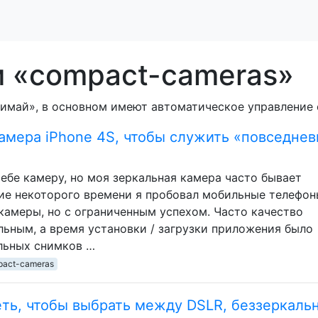
м «compact-cameras»
нимай», в основном имеют автоматическое управление
амера iPhone 4S, чтобы служить «повседнев
себе камеру, но моя зеркальная камера часто бывает
ие некоторого времени я пробовал мобильные телефон
камеры, но с ограниченным успехом. Часто качество
ьным, а время установки / загрузки приложения было
льных снимков …
pact-cameras
еть, чтобы выбрать между DSLR, беззеркаль