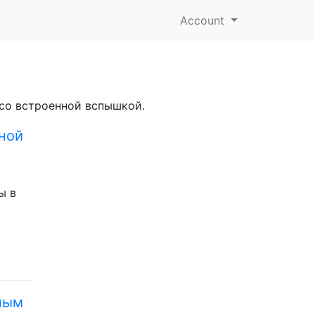
Account
 со встроенной вспышкой.
ной
ы в
ным