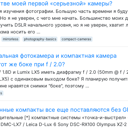
стве моей первой «серьезной» камеры?
я изучения фотографии. Большую часть времени я буду
Но я не уверен, с чего мне начать. Большинство моих 
учить DSLR начального уровня, но я не уверен, хватит л
азма носить его …
mirrorless
photography-basics
compact-cameras
альная фотокамера и компактная камера
от же боке при f / 2.0?
 1.8D и Lumix LX5 иметь диафрагму f / 2.0 (50mm @ f / 
 LX5) с одинаковым выходом боке? Я планирую получит
мне нравятся снимки "боке", поэтому …
as
нные компакты все еще поставляются без G
ительные [*] компактные системы «точка-и-выстрел»
 DMC-LX7 / Leica D-Lux 6 Sony DSC-RX100 Olympus XZ-2