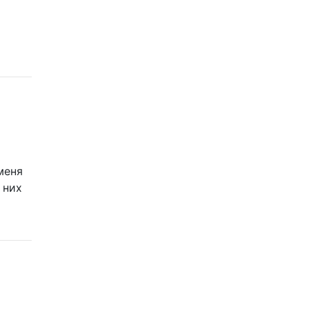
меня
 них