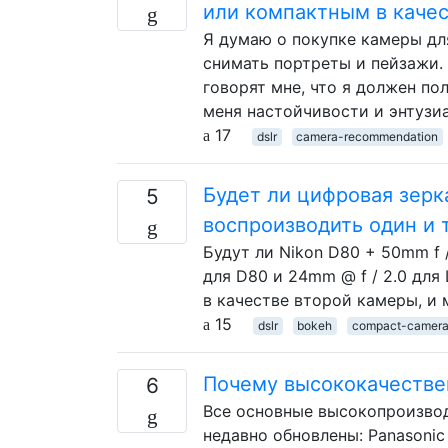
или компактным в каче
Я думаю о покупке камеры дл
снимать портреты и пейзажи. 
говорят мне, что я должен пол
меня настойчивости и энтузи
17
dslr
camera-recommendation
Будет ли цифровая зерк
5
воспроизводить один и т
Будут ли Nikon D80 + 50mm f /
для D80 и 24mm @ f / 2.0 для
в качестве второй камеры, и 
15
dslr
bokeh
compact-camer
Почему высококачестве
6
Все основные высокопроизвод
недавно обновлены: Panasonic