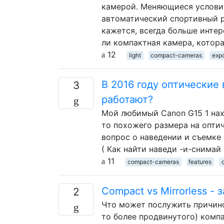
камерой. Меняющиеся условия
автоматический спортивный р
кажется, всегда больше интер
ли компактная камера, котор
12
light
compact-cameras
exp
В 2016 году оптические 
3
работают?
Мой любимый Canon G15 1 нахо
то похожего размера на оптич
вопрос о наведении и съемке
( Как найти наведи -и-снимай
11
compact-cameras
features
Compact vs Mirrorless -
2
Что может послужить причино
то более продвинутого) комп