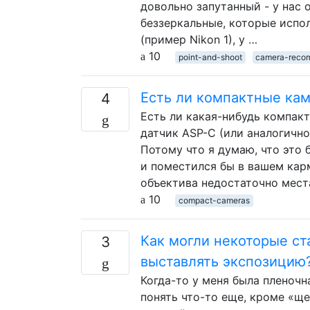
довольно запутанный - у нас 
беззеркальные, которые испол
(пример Nikon 1), у …
10
point-and-shoot
camera-reco
Есть ли компактные ка
4
Есть ли какая-нибудь компак
датчик ASP-C (или аналогично
Потому что я думаю, что это
и поместился бы в вашем кар
объектива недостаточно мест
10
compact-cameras
Как могли некоторые с
3
выставлять экспозицию
Когда-то у меня была пленочн
понять что-то еще, кроме «ще