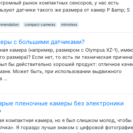
огромный рынок компактных сенсоров, у нас есть
ьзуют датчики такого же размера от камер P &amp; S
mmendation
compact-cameras
mirrorless
меры с большими датчиками?
тная камера (например, размером с Olympus XZ-1), име
го размера)? Если нет, то есть ли техническая причина
 был бы действительно хороший продукт: отличное каче
мане. Может быть, при использовании выдвижного
а …
тарые пленочные камеры без электроники
?
ая компактная камера, но я был слишком молод, чтобы
лчка». Я гораздо лучше знаком с цифровой фотографие