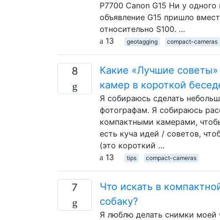
P7700 Canon G15 Ни у одного 
объявление G15 пришло вместе
относительно S100. …
13
geotagging
compact-cameras
Какие «Лучшие советы»
8
камер в короткой бесед
Я собираюсь сделать небольш
фотографам. Я собираюсь расс
компактными камерами, чтобы
есть куча идей / советов, чт
(это короткий …
13
tips
compact-cameras
Что искать в компактно
7
собаку?
Я люблю делать снимки моей 