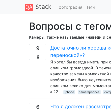
фотография
Теги
Вопросы с тего
Камеры, также называемые «наведи и с
Достаточно ли хороша к
9
переноской»?
Я хотел бы всегда иметь при 
слишком громоздкой. В течен
качестве замены компактной 
изображения было неутешител
слишком велико для момента
22
iphone
cameraphones
com
Что я должен рассмотр
6