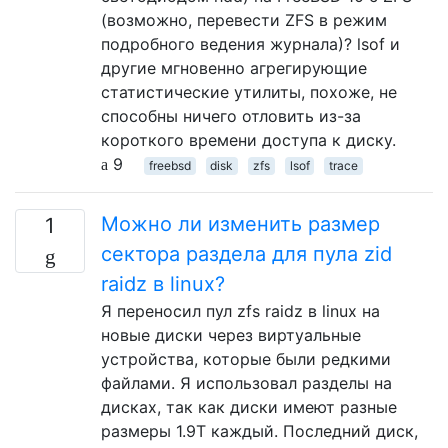
(возможно, перевести ZFS в режим
подробного ведения журнала)? lsof и
другие мгновенно агрегирующие
статистические утилиты, похоже, не
способны ничего отловить из-за
короткого времени доступа к диску.
9
freebsd
disk
zfs
lsof
trace
Можно ли изменить размер
1
сектора раздела для пула zid
raidz в linux?
Я переносил пул zfs raidz в linux на
новые диски через виртуальные
устройства, которые были редкими
файлами. Я использовал разделы на
дисках, так как диски имеют разные
размеры 1.9T каждый. Последний диск,