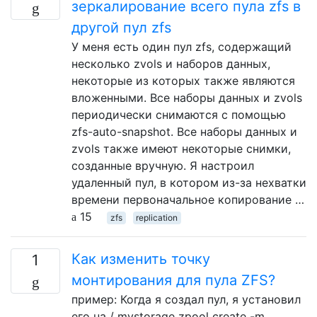
зеркалирование всего пула zfs в
другой пул zfs
У меня есть один пул zfs, содержащий
несколько zvols и наборов данных,
некоторые из которых также являются
вложенными. Все наборы данных и zvols
периодически снимаются с помощью
zfs-auto-snapshot. Все наборы данных и
zvols также имеют некоторые снимки,
созданные вручную. Я настроил
удаленный пул, в котором из-за нехватки
времени первоначальное копирование …
15
zfs
replication
Как изменить точку
1
монтирования для пула ZFS?
пример: Когда я создал пул, я установил
его на / mystorage zpool create -m