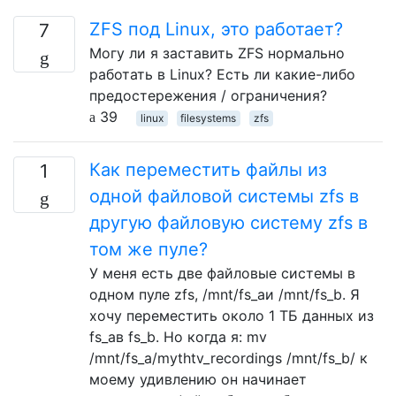
ZFS под Linux, это работает?
7
Могу ли я заставить ZFS нормально
работать в Linux? Есть ли какие-либо
предостережения / ограничения?
39
linux
filesystems
zfs
Как переместить файлы из
1
одной файловой системы zfs в
другую файловую систему zfs в
том же пуле?
У меня есть две файловые системы в
одном пуле zfs, /mnt/fs_aи /mnt/fs_b. Я
хочу переместить около 1 ТБ данных из
fs_aв fs_b. Но когда я: mv
/mnt/fs_a/mythtv_recordings /mnt/fs_b/ к
моему удивлению он начинает