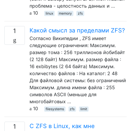
проблема - целостность данных и …
10
linux
memory
zfs
Какой смысл за пределами ZFS?
1
Согласно Википедии , ZFS имеет
следующие ограничения: Максимум.
размер тома : 256 триллионов йобибайт
(2 128 байт) Максимум. размер файла :
16 exbibytes (2 64 байта) Максимум.
количество файлов : На каталог: 2 48
Для файловой системы: без ограничений
Максимум. длина имени файла : 255
символов ASCII (меньше для
многобайтовых …
10
filesystems
zfs
limit
С ZFS в Linux, как мне
1