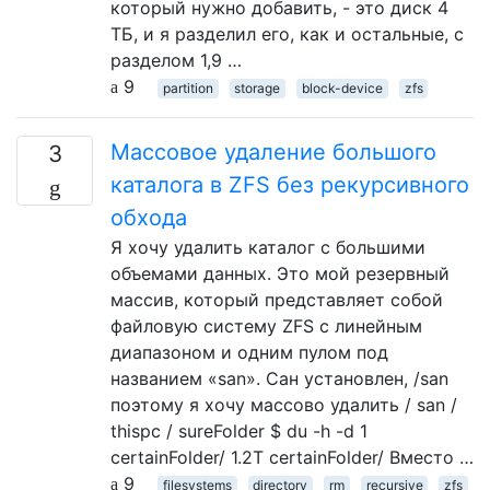
который нужно добавить, - это диск 4
ТБ, и я разделил его, как и остальные, с
разделом 1,9 …
9
partition
storage
block-device
zfs
Массовое удаление большого
3
каталога в ZFS без рекурсивного
обхода
Я хочу удалить каталог с большими
объемами данных. Это мой резервный
массив, который представляет собой
файловую систему ZFS с линейным
диапазоном и одним пулом под
названием «san». Сан установлен, /san
поэтому я хочу массово удалить / san /
thispc / sureFolder $ du -h -d 1
certainFolder/ 1.2T certainFolder/ Вместо …
9
filesystems
directory
rm
recursive
zfs