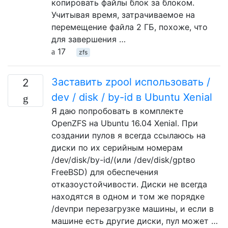
копировать файлы блок за блоком.
Учитывая время, затрачиваемое на
перемещение файла 2 ГБ, похоже, что
для завершения …
17
zfs
Заставить zpool использовать /
2
dev / disk / by-id в Ubuntu Xenial
Я даю попробовать в комплекте
OpenZFS на Ubuntu 16.04 Xenial. При
создании пулов я всегда ссылаюсь на
диски по их серийным номерам
/dev/disk/by-id/(или /dev/disk/gptво
FreeBSD) для обеспечения
отказоустойчивости. Диски не всегда
находятся в одном и том же порядке
/devпри перезагрузке машины, и если в
машине есть другие диски, пул может …