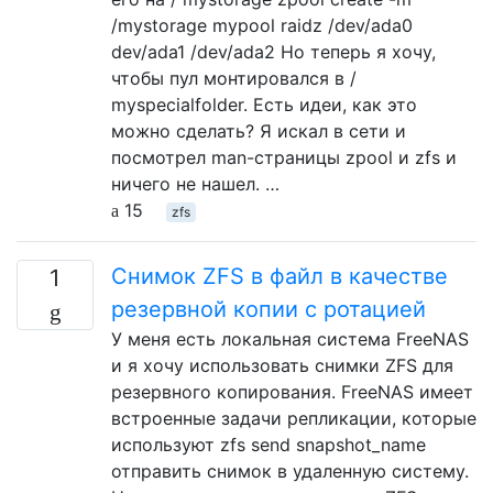
/mystorage mypool raidz /dev/ada0
dev/ada1 /dev/ada2 Но теперь я хочу,
чтобы пул монтировался в /
myspecialfolder. Есть идеи, как это
можно сделать? Я искал в сети и
посмотрел man-страницы zpool и zfs и
ничего не нашел. …
15
zfs
Снимок ZFS в файл в качестве
1
резервной копии с ротацией
У меня есть локальная система FreeNAS
и я хочу использовать снимки ZFS для
резервного копирования. FreeNAS имеет
встроенные задачи репликации, которые
используют zfs send snapshot_name
отправить снимок в удаленную систему.