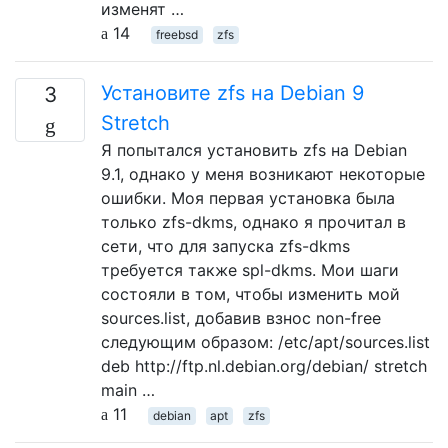
изменят …
14
freebsd
zfs
Установите zfs на Debian 9
3
Stretch
Я попытался установить zfs на Debian
9.1, однако у меня возникают некоторые
ошибки. Моя первая установка была
только zfs-dkms, однако я прочитал в
сети, что для запуска zfs-dkms
требуется также spl-dkms. Мои шаги
состояли в том, чтобы изменить мой
sources.list, добавив взнос non-free
следующим образом: /etc/apt/sources.list
deb http://ftp.nl.debian.org/debian/ stretch
main …
11
debian
apt
zfs