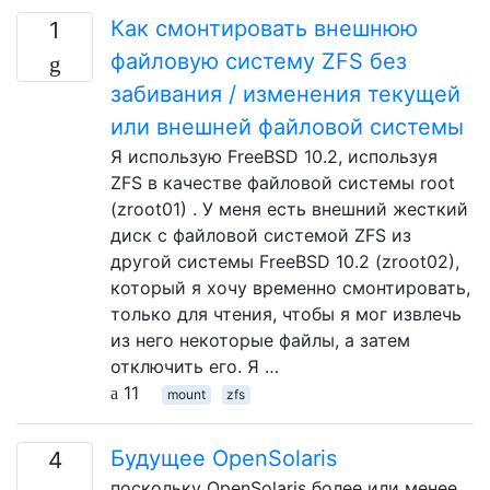
Как смонтировать внешнюю
1
файловую систему ZFS без
забивания / изменения текущей
или внешней файловой системы
Я использую FreeBSD 10.2, используя
ZFS в качестве файловой системы root
(zroot01) . У меня есть внешний жесткий
диск с файловой системой ZFS из
другой системы FreeBSD 10.2 (zroot02),
который я хочу временно смонтировать,
только для чтения, чтобы я мог извлечь
из него некоторые файлы, а затем
отключить его. Я …
11
mount
zfs
Будущее OpenSolaris
4
поскольку OpenSolaris более или менее