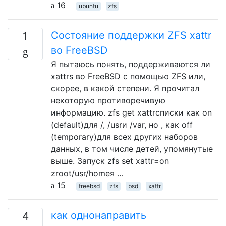
16
ubuntu
zfs
Состояние поддержки ZFS xattr
1
во FreeBSD
Я пытаюсь понять, поддерживаются ли
xattrs во FreeBSD с помощью ZFS или,
скорее, в какой степени. Я прочитал
некоторую противоречивую
информацию. zfs get xattrсписки как on
(default)для /, /usrи /var, но , как off
(temporary)для всех других наборов
данных, в том числе детей, упомянутые
выше. Запуск zfs set xattr=on
zroot/usr/homeя …
15
freebsd
zfs
bsd
xattr
как однонаправить
4