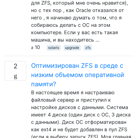
для ZFS, который мне очень нравится),
но с тех пор , как Oracle отказался от
него , я начинаю думать о том, что я
собираюсь делать с ОС на этом
компьютере. Если у вас есть такая
машина, и вы находитесь …
10
solaris
upgrade
zfs
Оптимизирован ZFS в среде с
2
низким объемом оперативной
памяти?
В настоящее время я настраиваю
файловый сервер и приступил к
настройке дисков с данными. Система
имеет 4 диска (один диск с ОС, 3 диска
с данными). Диск ОС отформатирован
как ext4 и не будет добавлен в пул ZFS
(если я выберу запуск ZFS). Моя главная