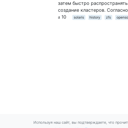
затем быстро распространять
создание кластеров. Согласн
10
solaris
history
zfs
openso
Используя наш сайт, вы подтверждаете, что прочи