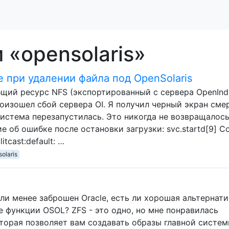
 «opensolaris»
е при удалении файла под OpenSolaris
щий ресурс NFS (экспортированный с сервера OpenIndi
оизошел сбой сервера OI. Я получил черный экран смер
истема перезапустилась. Это никогда не возвращалось,
об ошибке после остановки загрузки: svc.startd[9] C
itcast:default: …
olaris
или менее заброшен Oracle, есть ли хорошая альтернати
 функции OSOL? ZFS - это одно, но мне понравилась
торая позволяет вам создавать образы главной систем