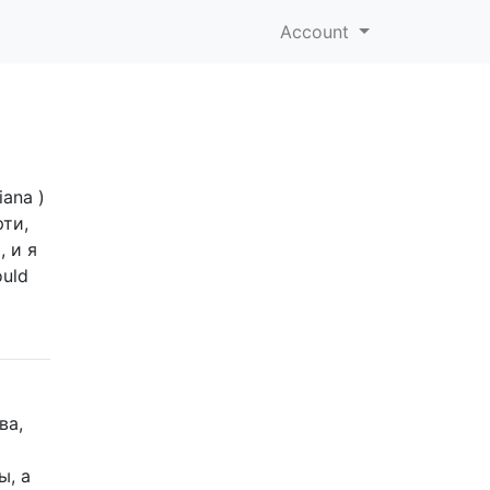
Account
ana )
ти,
 и я
ould
ва,
ы, а