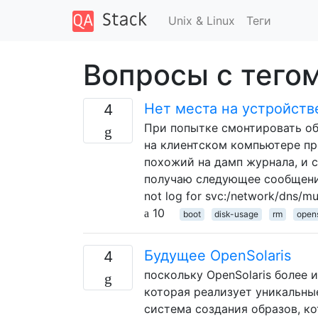
Unix & Linux
Теги
Вопросы с тегом
Нет места на устройств
4
При попытке смонтировать об
на клиентском компьютере пр
похожий на дамп журнала, и с
получаю следующее сообщение 
not log for svc:/network/dns/mul
10
boot
disk-usage
rm
opens
Будущее OpenSolaris
4
поскольку OpenSolaris более 
которая реализует уникальные
система создания образов, ко