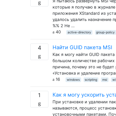
Я пытаюсь развернуть MSI чере
которые я получаю в журнале
приложения XStandard из уста
удалось удалить назначение п
%% 2 Не …
40
active-directory
group-policy
Найти GUID пакета MSI
4
Как я могу найти GUID пакета
большом количестве рабочих с
причина, почему это не будет
«Установка и удаление прогр
16
windows
scripting
msi
wi
Как я могу ускорить уст
1
При установке и удалении па
называются, процесс установк
установочными пакетами. Поче