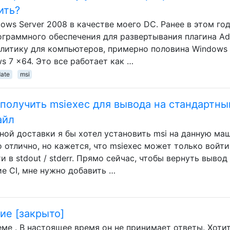
ить?
ows Server 2008 в качестве моего DC. Ранее в этом год
ограммного обеспечения для развертывания плагина A
 политику для компьютеров, примерно половина Windows
s 7 x64. Это все работает как …
ate
msi
 получить msiexec для вывода на стандартны
айл
ной доставки я бы хотел установить msi на данную маш
о отлично, но кажется, что msiexec может только войти
и в stdout / stderr. Прямо сейчас, чтобы вернуть вывод
е CI, мне нужно добавить …
ие [закрыто]
еме . В настоящее время он не принимает ответы. Хоти