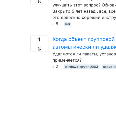
улучшить этот вопрос? Обнови
Закрыто 5 лет назад . все, в
это довольно хороший инструм
8
msi
Когда объект групповой
1
автоматически ли удал
Удаляются ли пакеты, устано
применяется?
2
windows-server-2003
active-d