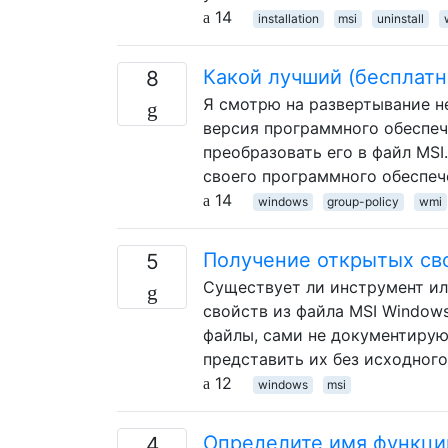
14
installation
msi
uninstall
Какой лучший (бесплатн
8
Я смотрю на развертывание н
версия программного обеспеч
преобразовать его в файл MSI
своего программного обеспече
14
windows
group-policy
wmi
Получение открытых сво
5
Существует ли инструмент и
свойств из файла MSI Window
файлы, сами не документирую
представить их без исходного
12
windows
msi
Определите имя функции
4