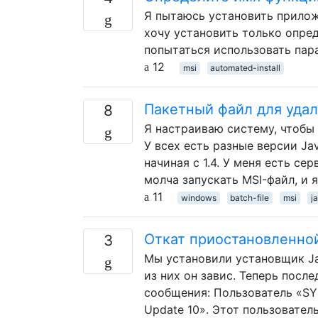
Я пытаюсь установить приложен
хочу установить только опре
попытаться использовать па
12
msi
automated-install
Пакетный файл для удал
8
Я настраиваю систему, чтобы
У всех есть разные версии Ja
начиная с 1.4. У меня есть се
молча запускать MSI-файл, и 
11
windows
batch-file
msi
j
Откат приостановленной
3
Мы установили установщик Ja
из них он завис. Теперь пос
сообщения: Пользователь «SY
Update 10». Этот пользовател