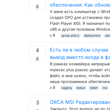
обеспечения. Как обнов
У меня есть компьютер с Wind
создал GPO для установки пр
Flash Player MSI. Я назначил
x86 и другая половина Window
8
group-policy
deployment
upd
Есть ли в любом случае
4
вывод вместо входа в ф
В рамках конвейера непрерыв
msiexec plus psexec делает эт
файл, и мне нужно, чтобы войт
наше программное обеспечени
8
logging
stdout
stderr
msi
ORCA MSI Редактирован
3
Закрыто. Этот вопрос не по т