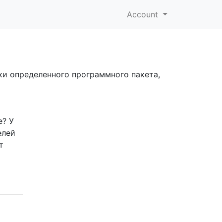
Account
ки определенного программного пакета,
e? У
елей
т