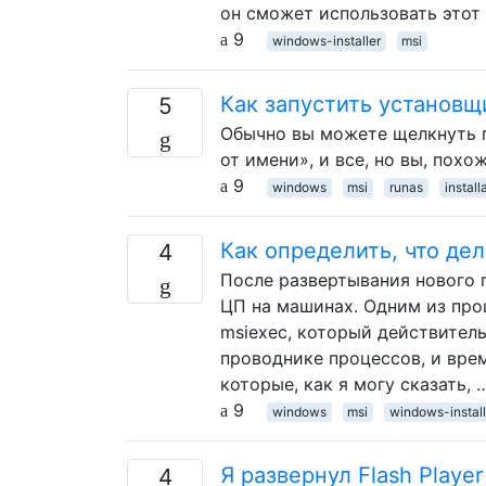
он сможет использовать этот
9
windows-installer
msi
Как запустить установ
5
Обычно вы можете щелкнуть 
от имени», и все, но вы, похо
9
windows
msi
runas
install
Как определить, что де
4
После развертывания нового 
ЦП на машинах. Одним из про
msiexec, который действитель
проводнике процессов, и врем
которые, как я могу сказать, 
9
windows
msi
windows-install
Я развернул Flash Playe
4