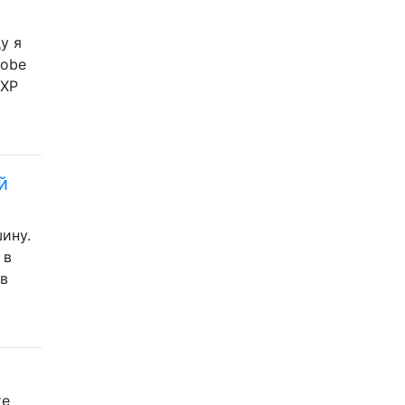
у я
dobe
 XP
й
ину.
 в
 в
те