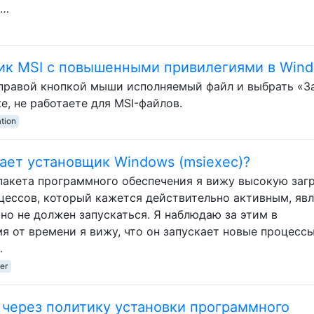
 …
щик MSI с повышенными привилегиями в Win
правой кнопкой мыши исполняемый файл и выбрать «З
же, не работаете для MSI-файлов.
ation
лает установщик Windows (msiexec)?
пакета программного обеспечения я вижу высокую заг
цессов, который кажется действительно активным, яв
но не должен запускаться. Я наблюдаю за этим в
я от времени я вижу, что он запускает новые процессы
…
er
r через политику установки программного