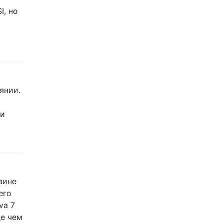
I, но
янии.
 и
вине
его
va 7
де чем