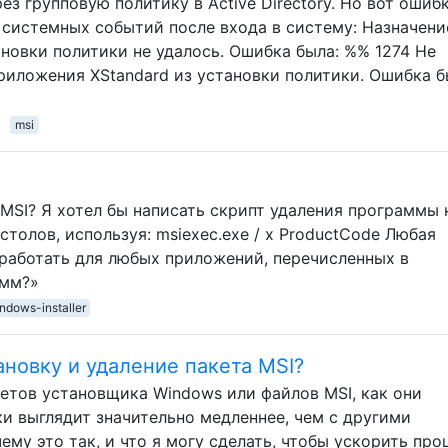
з групповую политику в Active Directory. Но вот ошибк
 системных событий после входа в систему: Назначени
новки политики не удалось. Ошибка была: %% 1274 Не
риложения XStandard из установки политики. Ошибка б
msi
 MSI? Я хотел бы написать скрипт удаления программы 
толов, используя: msiexec.exe / x ProductCode Любая
 работать для любых приложений, перечисленных в
амм?»
ndows-installer
ановку и удаление пакета MSI?
кетов установщика Windows или файлов MSI, как они
и выглядит значительно медленнее, чем с другими
му это так, и что я могу сделать, чтобы ускорить про