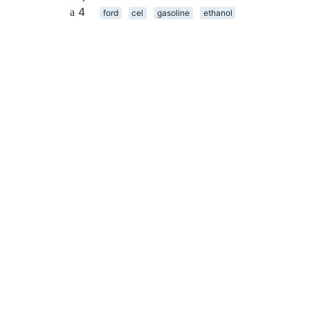
4
ford
cel
gasoline
ethanol