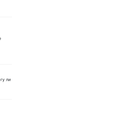
е
гу ли