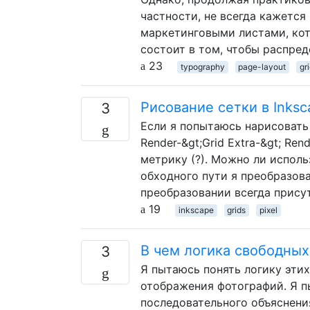
частности, не всегда кажется
маркетинговыми листами, ко
состоит в том, чтобы распре
23
typography
page-layout
gr
Рисование сетки в Inks
3
Если я попытаюсь нарисовать с
Render-&gt;Grid Extra-&gt; Ren
метрику (?). Можно ли исполь
обходного пути я преобразова
преобразовании всегда прису
19
inkscape
grids
pixel
В чем логика свободных
3
Я пытаюсь понять логику эти
отображения фотографий. Я пы
последовательного объяснени