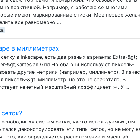
 мне практичной. Например, я работаю со многими
торые имеют маркированные списки. Мое первое жела
делить все равномерно …
ids
cape в миллиметрах
етку в Inkscape, есть два разных варианта: Extra-&gt;
der-&gt;Kartesian Grid Но оба они используют пиксель-
зовать другие метрики (например, миллиметр). В каче
л пиксель-&gt; миллиметр, но это не сработало. В
тствует нечетный масштабный коэффициент :-(. У …
 сеток?
х «свободных» систем сетки, часто используемых для
тался деконструировать эти типы сеток, но не могу н
я того, как определяется расположение и масштаб