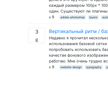
каждый размером 100px * 100p
один. Существуют ли плагины 
9
adobe-photoshop
layers
aut
Вертикальный ритм / ба
3
Недавно я прочитал нескольк
использования базовой сетки
попробовать использовать баз
качестве фонового изображени
работаю. Мне очень трудно вс
9
website-design
typography
p