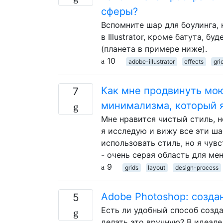
сферы?
Вспомните шар для боулинга, 
в Illustrator, кроме батута, б
(планета в примере ниже).
10
adobe-illustrator
effects
gri
Как мне продвинуть мою
7
минимализма, который я
Мне нравится чистый стиль, н
я исследую и вижу все эти ш
использовать стиль, но я чув
- очень серая область для мен
9
grids
layout
design-process
Adobe Photoshop: созда
5
Есть ли удобный способ созд
делать это вручную? В идеал