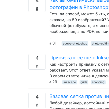
4
фотографий в Photoshop
Есть ли способ, может быть,
скажем, на 50 изображений? У
обычной фотобумаге, и я исп
изображения, а не PDF, не пр
…
31
adobe-photoshop
photo-editin
Привязка к сетке в Inks
4
Как настроить привязку к сетк
работает. Этот ответ указал 
В своем ответе ниже я делюсь 
29
inkscape
grids
snapping
Базовая сетка против ч
4
Любой дизайнер, достойный св
Однако, продолжая практикова