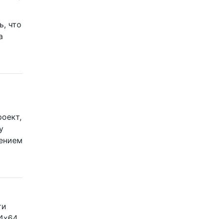
ь, что
а
роект,
у
вением
ти
4x64,