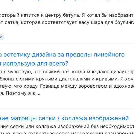
который катится к центру батута. Я хотел бы изобразит
удет сетка, которая соответствует весу шара для боулинг
ds
 эстетику дизайна за пределы линейного
 использую для всего?
о я чувствую, что всякий раз, когда мне дают дизайн-п
аблоны с этими крутыми диагоналями и кривыми. Я хоч
ствую, что краду. Граница между воровством и вдохно
я. Поэтому я в …
ние матрицы сетки / коллажа изображений
ания сетки или коллажа изображений без необходимос
е мне нужна квадратная сетка изображений размером 6