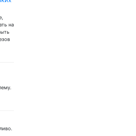
е,
ать на
быть
езов
лему.
ливо.