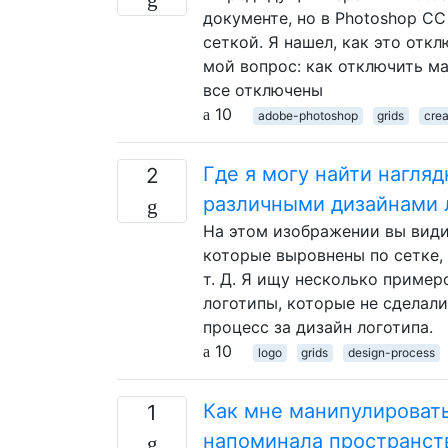
документе, но в Photoshop C
сеткой. Я нашел, как это откл
мой вопрос: как отключить м
все отключены
10
adobe-photoshop
grids
crea
Где я могу найти нагля
2
различными дизайнами 
На этом изображении вы види
которые выровнены по сетке
т. Д. Я ищу несколько приме
логотипы, которые не сделали
процесс за дизайн логотипа.
10
logo
grids
design-process
Как мне манипулировать п
1
напоминала пространств