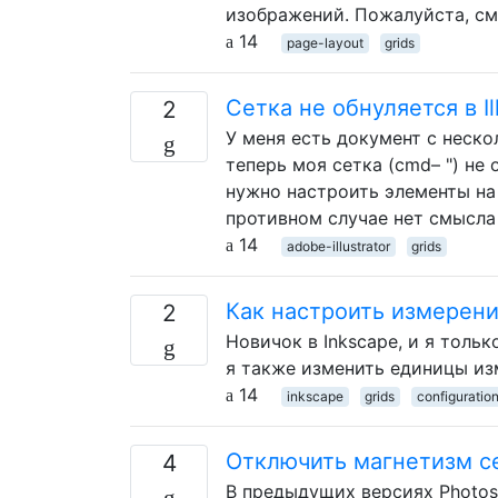
изображений. Пожалуйста, с
14
page-layout
grids
Сетка не обнуляется в Ill
2
У меня есть документ с неско
теперь моя сетка (cmd– ") не
нужно настроить элементы на 
противном случае нет смысла
14
adobe-illustrator
grids
Как настроить измерени
2
Новичок в Inkscape, и я тольк
я также изменить единицы изм
14
inkscape
grids
configuratio
Отключить магнетизм се
4
В предыдущих версиях Photos