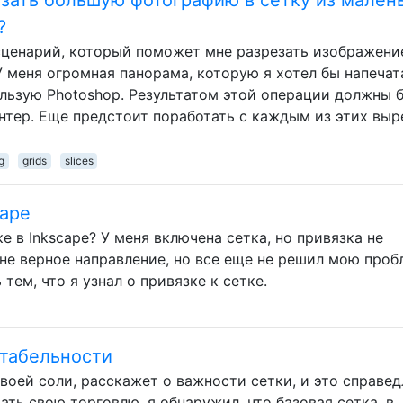
?
 сценарий, который поможет мне разрезать изображени
 меня огромная панорама, которую я хотел бы напечат
ользую Photoshop. Результатом этой операции должны 
интер. Еще предстоит поработать с каждым из этих выр
g
grids
slices
cape
е в Inkscape? У меня включена сетка, но привязка не
мне верное направление, но все еще не решил мою проб
тем, что я узнал о привязке к сетке.
итабельности
оей соли, расскажет о важности сетки, и это справед
ть свою торговлю, я обнаружил, что базовая сетка, в