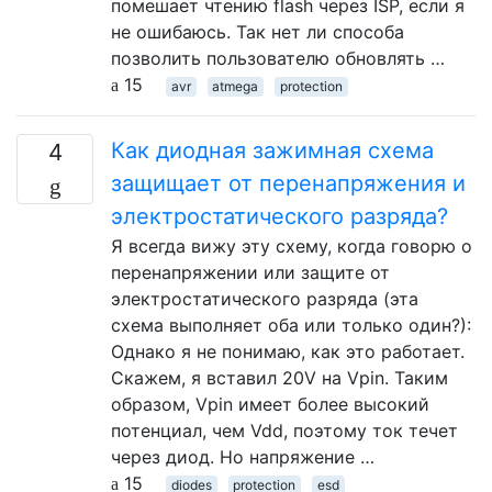
помешает чтению flash через ISP, если я
не ошибаюсь. Так нет ли способа
позволить пользователю обновлять …
15
avr
atmega
protection
Как диодная зажимная схема
4
защищает от перенапряжения и
электростатического разряда?
Я всегда вижу эту схему, когда говорю о
перенапряжении или защите от
электростатического разряда (эта
схема выполняет оба или только один?):
Однако я не понимаю, как это работает.
Скажем, я вставил 20V на Vpin. Таким
образом, Vpin имеет более высокий
потенциал, чем Vdd, поэтому ток течет
через диод. Но напряжение …
15
diodes
protection
esd