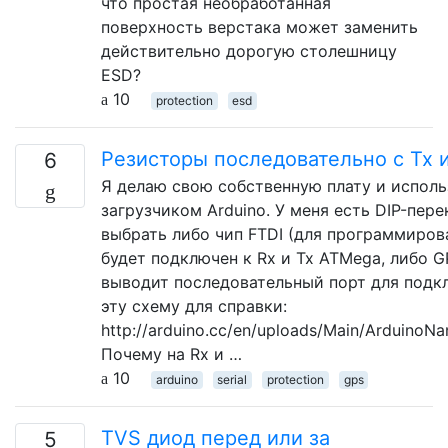
что простая необработанная
поверхность верстака может заменить
действительно дорогую столешницу
ESD?
10
protection
esd
Резисторы последовательно с Tx 
6
Я делаю свою собственную плату и испол
загрузчиком Arduino. У меня есть DIP-пер
выбрать либо чип FTDI (для программиров
будет подключен к Rx и Tx ATMega, либо G
выводит последовательный порт для подкл
эту схему для справки:
http://arduino.cc/en/uploads/Main/ArduinoN
Почему на Rx и …
10
arduino
serial
protection
gps
TVS диод перед или за
5