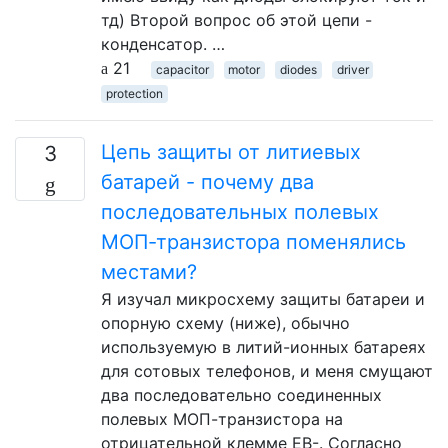
тд) Второй вопрос об этой цепи -
конденсатор. …
21
capacitor
motor
diodes
driver
protection
Цепь защиты от литиевых
3
батарей - почему два
последовательных полевых
МОП-транзистора поменялись
местами?
Я изучал микросхему защиты батареи и
опорную схему (ниже), обычно
используемую в литий-ионных батареях
для сотовых телефонов, и меня смущают
два последовательно соединенных
полевых МОП-транзистора на
отрицательной клемме EB-. Согласно