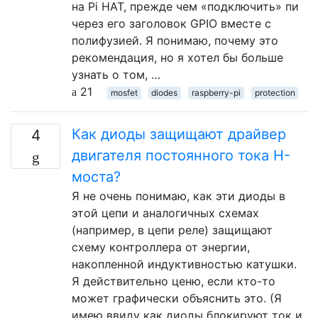
на Pi HAT, прежде чем «подключить» пи
через его заголовок GPIO вместе с
полифузией. Я понимаю, почему это
рекомендация, но я хотел бы больше
узнать о том, …
21
mosfet
diodes
raspberry-pi
protection
Как диоды защищают драйвер
4
двигателя постоянного тока H-
моста?
Я не очень понимаю, как эти диоды в
этой цепи и аналогичных схемах
(например, в цепи реле) защищают
схему контроллера от энергии,
накопленной индуктивностью катушки.
Я действительно ценю, если кто-то
может графически объяснить это. (Я
имею ввиду как диоды блокируют ток и