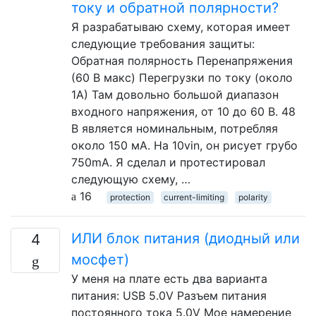
току и обратной полярности?
Я разрабатываю схему, которая имеет
следующие требования защиты:
Обратная полярность Перенапряжения
(60 В макс) Перегрузки по току (около
1А) Там довольно большой диапазон
входного напряжения, от 10 до 60 В. 48
В является номинальным, потребляя
около 150 мА. На 10vin, он рисует грубо
750mA. Я сделал и протестировал
следующую схему, …
16
protection
current-limiting
polarity
ИЛИ блок питания (диодный или
4
мосфет)
У меня на плате есть два варианта
питания: USB 5.0V Разъем питания
постоянного тока 5.0V Мое намерение