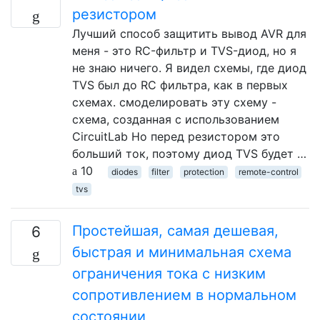
резистором
Лучший способ защитить вывод AVR для
меня - это RC-фильтр и TVS-диод, но я
не знаю ничего. Я видел схемы, где диод
TVS был до RC фильтра, как в первых
схемах. смоделировать эту схему -
схема, созданная с использованием
CircuitLab Но перед резистором это
больший ток, поэтому диод TVS будет …
10
diodes
filter
protection
remote-control
tvs
Простейшая, самая дешевая,
6
быстрая и минимальная схема
ограничения тока с низким
сопротивлением в нормальном
состоянии